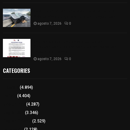
Se accidenta camioneta sobre la carretera
México-Veracruz, a la altura de Hueyotlipan
agosto 7, 2026
0
Retiran de sus funciones a policía de
Chiautempan tras ser exhibido en redes por
presunto soborno
agosto 7, 2026
0
CATEGORIES
Tlaxcala
(4.894)
Policía
(4.404)
8 columnas
(4.287)
Región Sur
(3.346)
Región Oriente
(2.529)
Educación
(2.128)