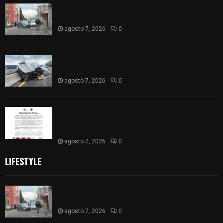
Muere hombre al interior de salón de eventos en
Apizaco
agosto 7, 2026
0
Se accidenta camioneta sobre la carretera
México-Veracruz, a la altura de Hueyotlipan
agosto 7, 2026
0
Retiran de sus funciones a policía de
Chiautempan tras ser exhibido en redes por
presunto soborno
agosto 7, 2026
0
LIFESTYLE
Muere hombre al interior de salón de eventos en
Apizaco
agosto 7, 2026
0