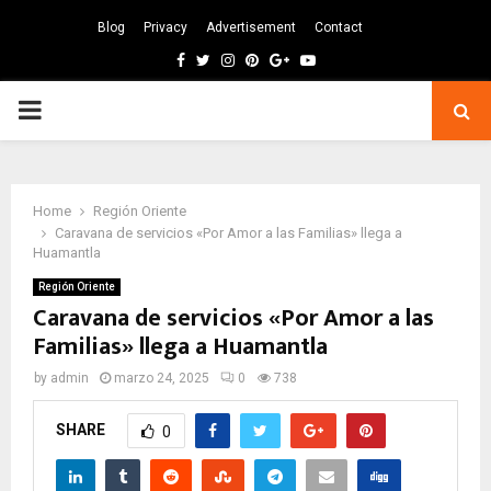
Blog
Privacy
Advertisement
Contact
Facebook
Twitter
Instagram
Pinterest
Google
Youtube
PRIMARY
MENU
Home
Región Oriente
Caravana de servicios «Por Amor a las Familias» llega a
Huamantla
Región Oriente
Caravana de servicios «Por Amor a las
Familias» llega a Huamantla
by
admin
marzo 24, 2025
0
738
SHARE
0