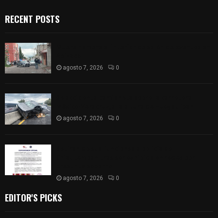
RECENT POSTS
Muere hombre al interior de salón de eventos en
Apizaco
agosto 7, 2026
0
Se accidenta camioneta sobre la carretera
México-Veracruz, a la altura de Hueyotlipan
agosto 7, 2026
0
Retiran de sus funciones a policía de
Chiautempan tras ser exhibido en redes por
presunto soborno
agosto 7, 2026
0
EDITOR'S PICKS