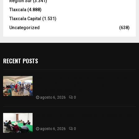
Región Sur
(3.341)
Tlaxcala
(4.888)
Tlaxcala Capital
(1.531)
Uncategorized
(638)
RECENT POSTS
Realizan campaña de esterilización de perros y
gatos en Villa Alta y San Mateo Ayecac en el
municipio de Tepetitla
agosto 6, 2026
0
Atienden diputados a comisión de productores,
ejidatarios y pobladores de Ixtenco
agosto 6, 2026
0