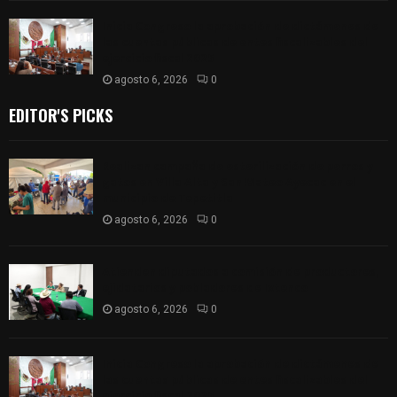
Inicia Congreso la aprobación de dictámenes de
las cuentas públicas de entes fiscalizables del
ejercicio fiscal 2025
agosto 6, 2026
0
EDITOR'S PICKS
Realizan campaña de esterilización de perros y
gatos en Villa Alta y San Mateo Ayecac en el
municipio de Tepetitla
agosto 6, 2026
0
Atienden diputados a comisión de productores,
ejidatarios y pobladores de Ixtenco
agosto 6, 2026
0
Inicia Congreso la aprobación de dictámenes de
las cuentas públicas de entes fiscalizables del
ejercicio fiscal 2025