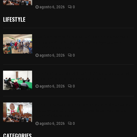
agosto 6, 2026
0
LIFESTYLE
Realizan campaña de esterilización de perros y
gatos en Villa Alta y San Mateo Ayecac en el
municipio de Tepetitla
agosto 6, 2026
0
Atienden diputados a comisión de productores,
ejidatarios y pobladores de Ixtenco
agosto 6, 2026
0
Inicia Congreso la aprobación de dictámenes de
las cuentas públicas de entes fiscalizables del
ejercicio fiscal 2025
agosto 6, 2026
0
CATEGORIES