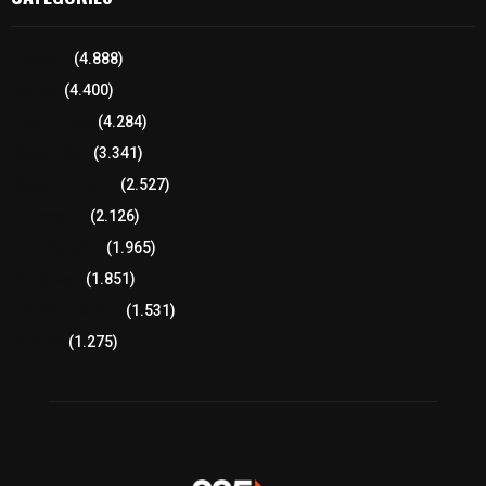
Tlaxcala
(4.888)
Policía
(4.400)
8 columnas
(4.284)
Región Sur
(3.341)
Región Oriente
(2.527)
Educación
(2.126)
Lo más leído
(1.965)
Congreso
(1.851)
Tlaxcala Capital
(1.531)
Política
(1.275)