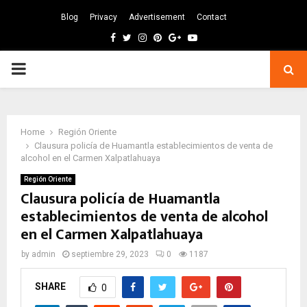
Blog
Privacy
Advertisement
Contact
Facebook
Twitter
Instagram
Pinterest
Google
Youtube
PRIMARY
MENU
Home
Región Oriente
Clausura policía de Huamantla establecimientos de venta de
alcohol en el Carmen Xalpatlahuaya
Región Oriente
Clausura policía de Huamantla
establecimientos de venta de alcohol
en el Carmen Xalpatlahuaya
by
admin
septiembre 29, 2023
0
1187
SHARE
0