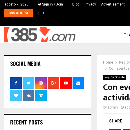
agosto 7, 2026
Sign in / Join
Blog
Privacy
Advertisement
385 AHORA
TL
SOCIAL MEDIA
Home
Región
Con eventos 
Región Oriente
Con eve
activi
by
admin
ago
RECENT POSTS
SHARE