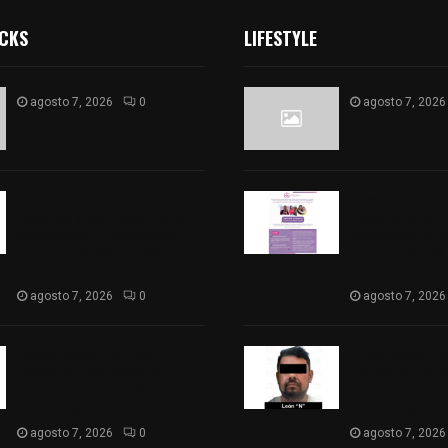
ICKS
LIFESTYLE
agosto 7, 2026
0
agosto 7, 2026
Convoca CEDHT a personas
Convoca CEDHT
mayores a participar en la
mayores a parti
convocatoria “Cuéntame tu
convocatoria 
historia: voces que dejan
historia: voces
huella”
huella”
agosto 7, 2026
0
agosto 7, 2026
Lo detienen tras robar
Lo detienen tr
tienda en Panzacola y le
tienda en Panza
hallan pistola con 9
hallan pistola 
cartuchos
cartuchos
agosto 7, 2026
0
agosto 7, 2026