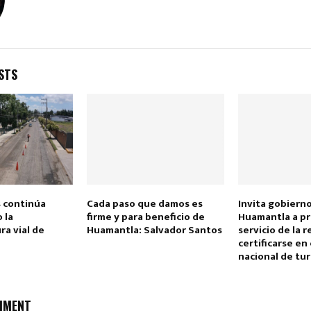
STS
Reply
Retweet
Favorite
Reply
R
 continúa
Cada paso que damos es
Invita gobiern
 la
firme y para beneficio de
Huamantla a p
ra vial de
Huamantla: Salvador Santos
servicio de la r
certificarse en 
nacional de tu
MMENT