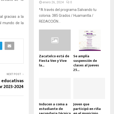
enero 26, 2024
0
*A través del programa Salvando tu
colonia. 385 Grados / Huamantla /
l gracias a la
REDACCIÓN...
al mundo de la
Zacatelco está de
Se amplía
Fiesta Ven y Vive
suspensión de
la...
clases al jueves
25...
NEXT POST
 educativas
ar 2023-2024
Inducen a coma a
Joven que
estudiante de
participó en riña
secundaria técnica
en el municipio...