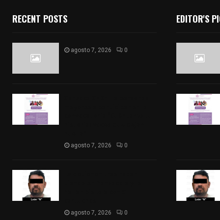
RECENT POSTS
EDITOR'S P
agosto 7, 2026
0
Convoca CEDHT a personas
mayores a participar en la
convocatoria “Cuéntame tu
historia: voces que dejan
huella”
agosto 7, 2026
0
Lo detienen tras robar
tienda en Panzacola y le
hallan pistola con 9
cartuchos
agosto 7, 2026
0