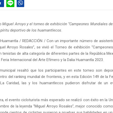
o Miguel Arroyo y el torneo de exhibición “Campeones Mundiales de 
spíritu deportivo de los huamantlecos
.
 Huamantla / REDACCIÓN / Con un importante número de asistente
guel Arroyo Rosales”, se vivió el Torneo de exhibición “Campeone
n tenistas de alta categoría de diferentes partes de la República Me
 Feria Internacional del Arte Efímero y la Dalia Huamantla 2023.
municipal resaltó que los participantes en este torneo son depo
tro del ranking mundial de frontenis, y en esta Edición 149 de la F
 La Caridad, las y los huamantlecos pudieron disfrutar de un ev
a, el evento cicloturista más esperado se realizó con éxito en la U
nombre de la leyenda “Miguel Arroyo Rosales”, mejor conocido como
onde cientos de ciclistas pusieron a pruebas sus habilidades en un 