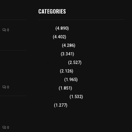
CATEGORIES
Tlaxcala
(4.890)
0
Policía
(4.402)
8 columnas
(4.286)
Región Sur
(3.341)
 a personas
Región Oriente
(2.527)
cipar en la
“Cuéntame tu
Educación
(2.126)
 que dejan
Lo más leído
(1.965)
0
Congreso
(1.851)
Tlaxcala Capital
(1.532)
as robar
Política
(1.277)
cola y le
con 9
0