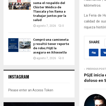
suma el respaldo del
kilómetros.
Clúster Médico de
Tlaxcala y los llama a
trabajar juntos por la
La Feria de H
salud
calidad de su
agosto 7, 2026
0
riqueza histór
Compró una camioneta
SHARE
y resultó tener reporte
de robo; FGJE la
asegura en Xiloxoxtla
agosto 7, 2026
0
PREVIOUS POST
PGJE inicia
INSTAGRAM
doloso en 
Please enter an Access Token