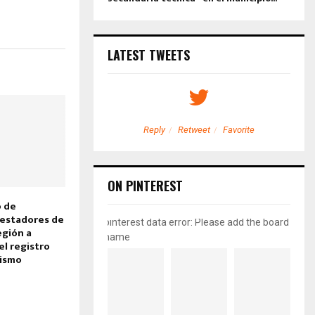
LATEST TWEETS
etweet
Favorite
Reply
Retweet
Favorite
ON PINTEREST
o de
restadores de
pinterest data error: Please add the board
egión a
name
el registro
rismo