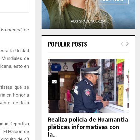
H
Frontenis”, se
POPULAR POSTS
s a la Unidad
s Mundiales de
xicana, esto en
rtistas que se
eria en honor a
ento de talla
Realiza policía de Huamantla
nidad Deportiva
pláticas informativas con
 ¨El Halcón de
la...
circuito de 40