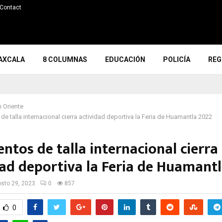
Contact
AXCALA
8 COLUMNAS
EDUCACIÓN
POLICÍA
REG
 Oriente
de talla internacional cierra actividad deportiva la Feria de Huamantla 2022
ntos de talla internacional cierra
dad deportiva la Feria de Huamant
sto 29, 2023
0
857
0