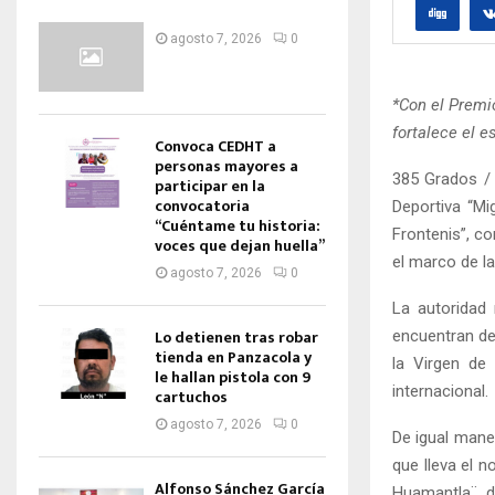
agosto 7, 2026
0
*Con el Premi
fortalece el e
Convoca CEDHT a
personas mayores a
385 Grados /
participar en la
convocatoria
Deportiva “Mi
“Cuéntame tu historia:
Frontenis”, co
voces que dejan huella”
el marco de la
agosto 7, 2026
0
La autoridad 
Lo detienen tras robar
encuentran den
tienda en Panzacola y
la Virgen de
le hallan pistola con 9
internacional.
cartuchos
agosto 7, 2026
0
De igual maner
que lleva el 
Alfonso Sánchez García
Huamantla¨, d