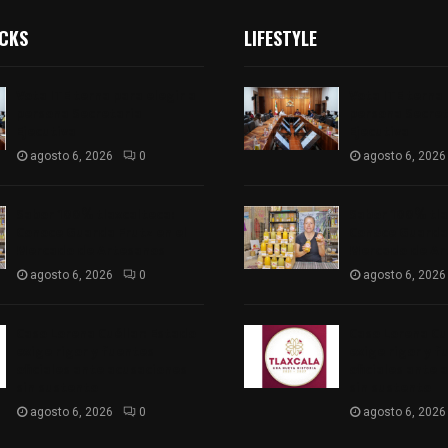
ICKS
LIFESTYLE
Vota ITE terna para elegir a
Vota ITE terna 
persona Secretaria
persona Secret
Ejecutiva
Ejecutiva
agosto 6, 2026
0
agosto 6, 2026
Sabor 100% tlaxcalteca:
Sabor 100% tla
Conoce Guarda Frutz en el
Conoce Guarda 
Mercado de Artesanos
Mercado de Ar
agosto 6, 2026
0
agosto 6, 2026
Caso Lorena Cuéllar: Estado
Caso Lorena Cu
exige rigor y fuentes
exige rigor y f
oficiales ante acusaciones
oficiales ante 
sin sustento
sin sustento
agosto 6, 2026
0
agosto 6, 2026