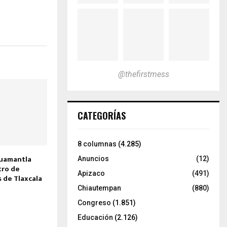
@thefirstmess
CATEGORÍAS
8 columnas
(4.285)
Huamantla
Anuncios
(12)
tro de
Apizaco
(491)
s de Tlaxcala
Chiautempan
(880)
Congreso
(1.851)
Educación
(2.126)