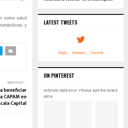
n sobre salud
LATEST TWEETS
metabólicas, y
etweet
Favorite
Reply
Retweet
Favorite
ON PINTEREST
NEXT POST
a beneficiar
pinterest data error: Please add the board
la CAPAM en
name
cala Capital