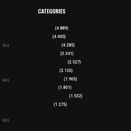
CATEGORIES
para elegir a
Tlaxcala
(4.889)
aria
Policía
(4.400)
8 columnas
(4.285)
0
Región Sur
(3.341)
xcalteca:
Región Oriente
(2.527)
Frutz en el
Educación
(2.126)
tesanos
Lo más leído
(1.965)
0
Congreso
(1.851)
Tlaxcala Capital
(1.532)
éllar: Estado
uentes
Política
(1.275)
acusaciones
0