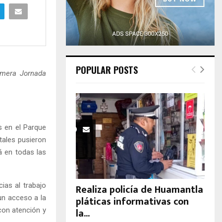
H
POPULAR POSTS
imera Jornada
 en el Parque
tales pusieron
á en todas las
ias al trabajo
Realiza policía de Huamantla
un acceso a la
pláticas informativas con
la...
con atención y