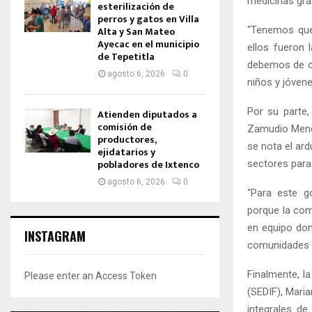
medicinas grat
esterilización de
perros y gatos en Villa
“Tenemos que
Alta y San Mateo
Ayecac en el municipio
ellos fueron 
de Tepetitla
debemos de ol
agosto 6, 2026
0
niños y jóvene
Por su parte,
Atienden diputados a
comisión de
Zamudio Menes
productores,
se nota el ar
ejidatarios y
pobladores de Ixtenco
sectores para
agosto 6, 2026
0
“Para este g
porque la com
en equipo don
INSTAGRAM
comunidades s
Finalmente, la
Please enter an Access Token
(SEDIF), Mari
integrales d