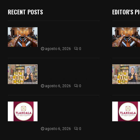
RECENT POSTS
EDITOR'S P
Vota ITE terna para elegir a
persona Secretaria
Ejecutiva
agosto 6, 2026
0
Sabor 100% tlaxcalteca:
Conoce Guarda Frutz en el
Mercado de Artesanos
agosto 6, 2026
0
Caso Lorena Cuéllar: Estado
exige rigor y fuentes
oficiales ante acusaciones
sin sustento
agosto 6, 2026
0