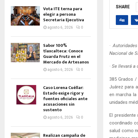
SHARE
Vota ITE terna para
elegir a persona
Secretaria Ejecutiva
agosto 6, 2026
0
Sabor 100%
· Autoridade
tlaxcalteca: Conoce
Nacional de S
Guarda Frutz en el
Mercado de Artesanos
· Se llevará a
agosto 6, 2026
0
385 Grados /
Juárez para a
Caso Lorena Cuéllar:
Estado exige rigor y
en marcha la 
fuentes oficiales ante
unidades médic
acusaciones sin
sustento
El presidente
agosto 6, 2026
0
coordinado co
salud como nu
Realizan campaña de