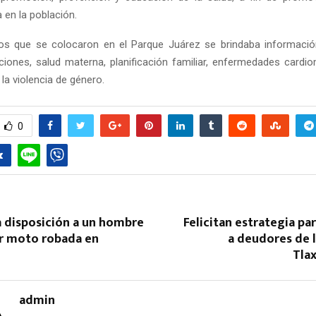
a en la población.
os que se colocaron en el Parque Juárez se brindaba informació
ciones, salud materna, planificación familiar, enfermedades cardio
la violencia de género.
0
Reply
Retweet
Favorite
Reply
R
a disposición a un hombre
Felicitan estrategia par
r moto robada en
a deudores de 
n
Tlax
admin