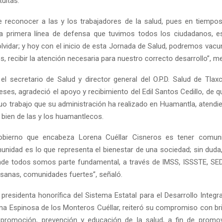
uitas.
 reconocer a las y los trabajadores de la salud, pues en tiempo
la primera línea de defensa que tuvimos todos los ciudadanos, 
vidar; y hoy con el inicio de esta Jornada de Salud, podremos vacu
s, recibir la atención necesaria para nuestro correcto desarrollo”, m
 el secretario de Salud y director general del O.P.D. Salud de Tlaxc
es, agradeció el apoyo y recibimiento del Edil Santos Cedillo, de 
duo trabajo que su administración ha realizado en Huamantla, atendi
 bien de las y los huamantlecos.
obierno que encabeza Lorena Cuéllar Cisneros es tener comun
unidad es lo que representa el bienestar de una sociedad; sin duda,
de todos somos parte fundamental, a través de IMSS, ISSSTE, SE
anas, comunidades fuertes”, señaló.
 presidenta honorífica del Sistema Estatal para el Desarrollo Integra
ana Espinosa de los Monteros Cuéllar, reiteró su compromiso con bri
e promoción, prevención y educación de la salud, a fin de promo