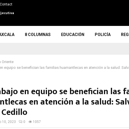
Contact
Ejecutiva
AXCALA
8 COLUMNAS
EDUCACIÓN
POLICÍA
REG
 Oriente
en equipo se benefician las familias huamantlecas en atención a la salud: Sal
bajo en equipo se benefician las f
tlecas en atención a la salud: Sa
 Cedillo
io 10, 2023
0
1057