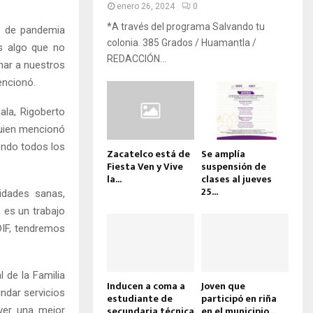
enero 26, 2024
0
*A través del programa Salvando tu
s de pandemia
colonia. 385 Grados / Huamantla /
es algo que no
REDACCIÓN...
nar a nuestros
encionó.
ala, Rigoberto
quien mencionó
endo todos los
Zacatelco está de
Se amplía
Fiesta Ven y Vive
suspensión de
la...
clases al jueves
25...
idades sanas,
 es un trabajo
DIF, tendremos
l de la Familia
Inducen a coma a
Joven que
ndar servicios
estudiante de
participó en riña
secundaria técnica
en el municipio...
ver una mejor