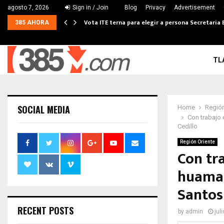
agosto 7, 2026
Sign in / Join
Blog
Privacy
Advertisement
Vota ITE terna para elegir a persona Secretaria 
385 AHORA
TL
SOCIAL MEDIA
Home
Región
Con trabajo 
Cedillo
Región Oriente
Con tra
huaman
Santos
RECENT POSTS
by
admin
jul