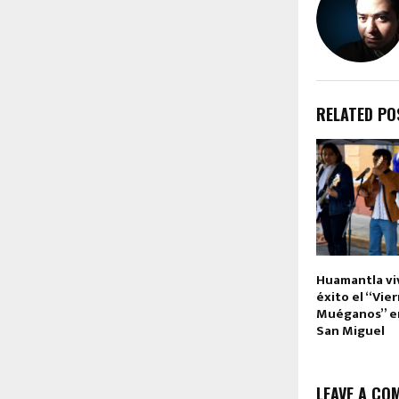
RELATED PO
Huamantla vi
éxito el “Vie
Muéganos” en
San Miguel
LEAVE A CO