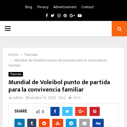
Blog
Privacy
Advertisement
Contact
Facebook
Twitter
Instagram
Pinterest
Google
Youtube
PRIMARY
MENU
Home
Tlaxcala
Mundial de Voleibol punto de partida para la convivencia
familiar
Tlaxcala
Mundial de Voleibol punto de partida
para la convivencia familiar
by
admin
octubre 15, 2023
0
1013
SHARE
0