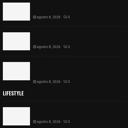
Sabores y tradiciones se suman a la feria
Internacional del Arte Efímero y de la Dalia 2026
agosto 8, 2026
0
Detienen en Apizaco a joven por presunta
portación ilegal de arma de fuego
agosto 8, 2026
0
𝗔𝗣𝗥𝗢𝗕𝗔𝗗𝗔 | 𝗘𝗹 𝗖𝗼𝗻𝗴𝗿𝗲𝘀𝗼 𝗱𝗲 𝗧𝗹𝗮𝘅𝗰𝗮𝗹𝗮
𝗮𝘃𝗮𝗹𝗮 𝗹𝗮 𝗖𝘂𝗲𝗻𝘁𝗮 𝗣ú𝗯𝗹𝗶𝗰𝗮 𝟮𝟬𝟮𝟱 𝗱𝗲 𝗖𝗼𝗻𝘁𝗹𝗮 𝗱𝗲
𝗝𝘂𝗮𝗻 𝗖𝘂𝗮𝗺𝗮𝘁𝘇𝗶
agosto 8, 2026
0
LIFESTYLE
Sabores y tradiciones se suman a la feria
Internacional del Arte Efímero y de la Dalia 2026
agosto 8, 2026
0