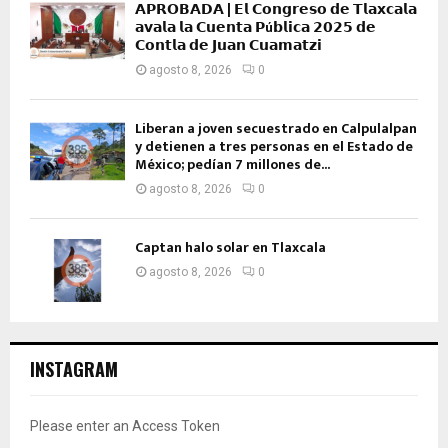
𝗔𝗣𝗥𝗢𝗕𝗔𝗗𝗔 | 𝗘𝗹 𝗖𝗼𝗻𝗴𝗿𝗲𝘀𝗼 𝗱𝗲 𝗧𝗹𝗮𝘅𝗰𝗮𝗹𝗮
𝗮𝘃𝗮𝗹𝗮 𝗹𝗮 𝗖𝘂𝗲𝗻𝘁𝗮 𝗣ú𝗯𝗹𝗶𝗰𝗮 𝟮𝟬𝟮𝟱 𝗱𝗲
𝗖𝗼𝗻𝘁𝗹𝗮 𝗱𝗲 𝗝𝘂𝗮𝗻 𝗖𝘂𝗮𝗺𝗮𝘁𝘇𝗶
agosto 8, 2026
0
Liberan a joven secuestrado en Calpulalpan
y detienen a tres personas en el Estado de
México; pedían 7 millones de...
agosto 8, 2026
0
Captan halo solar en Tlaxcala
agosto 8, 2026
0
INSTAGRAM
Please enter an Access Token