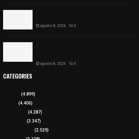
Detienen en Apizaco a joven por presunta
portación ilegal de arma de fuego
agosto 8, 2026
0
𝗔𝗣𝗥𝗢𝗕𝗔𝗗𝗔 | 𝗘𝗹 𝗖𝗼𝗻𝗴𝗿𝗲𝘀𝗼 𝗱𝗲 𝗧𝗹𝗮𝘅𝗰𝗮𝗹𝗮
𝗮𝘃𝗮𝗹𝗮 𝗹𝗮 𝗖𝘂𝗲𝗻𝘁𝗮 𝗣ú𝗯𝗹𝗶𝗰𝗮 𝟮𝟬𝟮𝟱 𝗱𝗲 𝗖𝗼𝗻𝘁𝗹𝗮 𝗱𝗲
𝗝𝘂𝗮𝗻 𝗖𝘂𝗮𝗺𝗮𝘁𝘇𝗶
agosto 8, 2026
0
CATEGORIES
Tlaxcala
(4.899)
Policía
(4.406)
8 columnas
(4.287)
Región Sur
(3.347)
Región Oriente
(2.529)