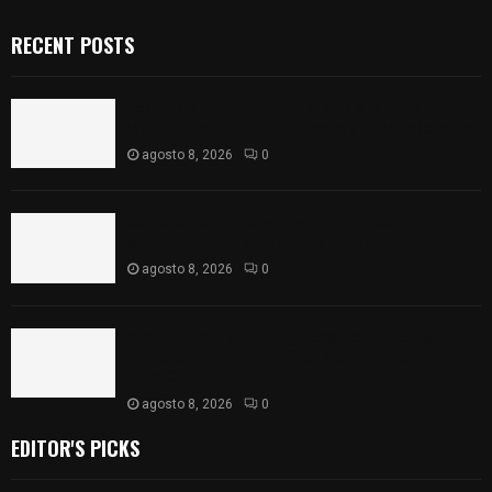
RECENT POSTS
Sabores y tradiciones se suman a la feria
Internacional del Arte Efímero y de la Dalia 2026
agosto 8, 2026
0
Detienen en Apizaco a joven por presunta
portación ilegal de arma de fuego
agosto 8, 2026
0
𝗔𝗣𝗥𝗢𝗕𝗔𝗗𝗔 | 𝗘𝗹 𝗖𝗼𝗻𝗴𝗿𝗲𝘀𝗼 𝗱𝗲 𝗧𝗹𝗮𝘅𝗰𝗮𝗹𝗮
𝗮𝘃𝗮𝗹𝗮 𝗹𝗮 𝗖𝘂𝗲𝗻𝘁𝗮 𝗣ú𝗯𝗹𝗶𝗰𝗮 𝟮𝟬𝟮𝟱 𝗱𝗲 𝗖𝗼𝗻𝘁𝗹𝗮 𝗱𝗲
𝗝𝘂𝗮𝗻 𝗖𝘂𝗮𝗺𝗮𝘁𝘇𝗶
agosto 8, 2026
0
EDITOR'S PICKS