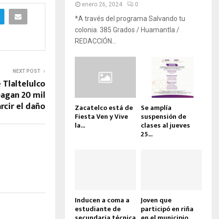
enero 26, 2024
0
*A través del programa Salvando tu
colonia. 385 Grados / Huamantla /
REDACCIÓN...
NEXT POST
e Tlaltelulco
pagan 20 mil
rcir el daño
Zacatelco está de
Se amplía
Fiesta Ven y Vive
suspensión de
la...
clases al jueves
25...
Inducen a coma a
Joven que
estudiante de
participó en riña
secundaria técnica
en el municipio...