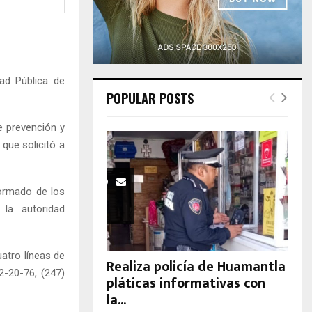
H
ad Pública de
POPULAR POSTS
e prevención y
que solicitó a
formado de los
la autoridad
atro líneas de
Realiza policía de Huamantla
2-20-76, (247)
pláticas informativas con
la...