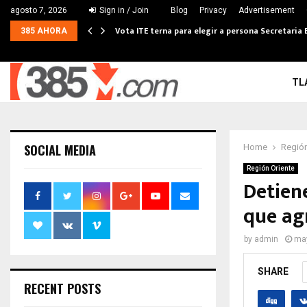
agosto 7, 2026
Sign in / Join
Blog
Privacy
Advertisement
Vota ITE terna para elegir a persona Secretaria 
385 AHORA
TL
SOCIAL MEDIA
Home
Región
Región Oriente
Detien
que ag
by
admin
may
SHARE
RECENT POSTS