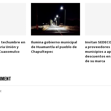
de techumbre en
Ilumina gobierno municipal
Invitan SEDEC
Reply
Retweet
Favorite
Reply
R
ria Unión y
de Huamantla el pueblo de
a proveedores 
 Cuaxomulco
Chapultepec
municipios a a
descuentos en 
de su marca
MMENT