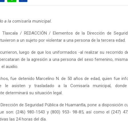
do a la comisaría municipal.
 Tlaxcala / REDACCIÓN / Elementos de la Dirección de Segurid
uvieron a un sujeto por violentar a una persona de la tercera edad.
urrieron, luego de que los uniformados -al realizar su recorrido d
e percataran de la agresión a una persona del sexo femenino, misma 
el auxilio.
hos, fue detenido Marcelino N. de 50 años de edad, quien fue in
e le asisten y trasladado a la Comisaría municipal, donde 
e determinará su situación legal.
a Dirección de Seguridad Pública de Huamantla, pone a disposición cu
e son: (246) 980-1543 y (800) 953- 98-85, así como el (247) 47
ivas las 24 horas del día.