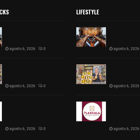
ICKS
LIFESTYLE
Vota ITE terna para elegir a
Vota ITE terna 
persona Secretaria
persona Secret
Ejecutiva
Ejecutiva
agosto 6, 2026
0
agosto 6, 2026
Sabor 100% tlaxcalteca:
Sabor 100% tla
Conoce Guarda Frutz en el
Conoce Guarda 
Mercado de Artesanos
Mercado de Ar
agosto 6, 2026
0
agosto 6, 2026
Caso Lorena Cuéllar: Estado
Caso Lorena Cu
exige rigor y fuentes
exige rigor y f
oficiales ante acusaciones
oficiales ante 
sin sustento
sin sustento
agosto 6, 2026
0
agosto 6, 2026