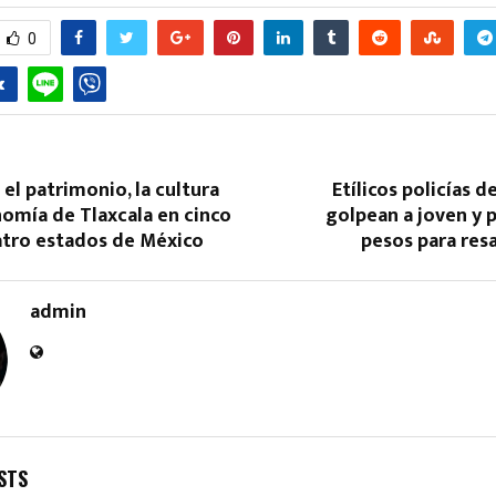
0
l patrimonio, la cultura
Etílicos policías d
nomía de Tlaxcala en cinco
golpean a joven y 
atro estados de México
pesos para resa
admin
STS