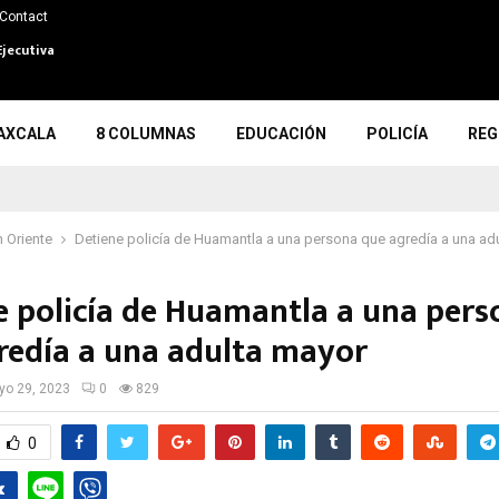
Contact
Ejecutiva
AXCALA
8 COLUMNAS
EDUCACIÓN
POLICÍA
REG
 Oriente
Detiene policía de Huamantla a una persona que agredía a una ad
e policía de Huamantla a una pers
redía a una adulta mayor
o 29, 2023
0
829
0