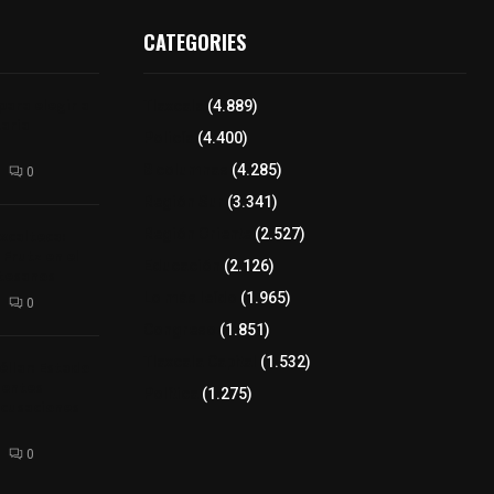
CATEGORIES
para elegir a
Tlaxcala
(4.889)
aria
Policía
(4.400)
8 columnas
(4.285)
0
Región Sur
(3.341)
xcalteca:
Región Oriente
(2.527)
Frutz en el
Educación
(2.126)
tesanos
Lo más leído
(1.965)
0
Congreso
(1.851)
Tlaxcala Capital
(1.532)
éllar: Estado
uentes
Política
(1.275)
acusaciones
0