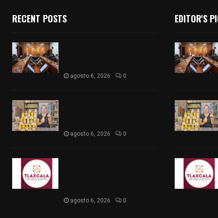
RECENT POSTS
EDITOR'S P
Vota ITE terna para elegir a
persona Secretaria
Ejecutiva
agosto 6, 2026
0
Sabor 100% tlaxcalteca:
Conoce Guarda Frutz en el
Mercado de Artesanos
agosto 6, 2026
0
Caso Lorena Cuéllar: Estado
exige rigor y fuentes
oficiales ante acusaciones
sin sustento
agosto 6, 2026
0