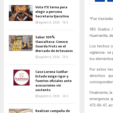
Vota ITE terna para
elegir a persona
Secretaria Ejecutiva
*Fue traslada
agosto 6, 2026
0
385 Grados /
Huamantla, det
Sabor 100%
tlaxcalteca: Conoce
Guarda Frutz en el
Los hechos oc
Mercado de Artesanos
vigilancia- s
agosto 6, 2026
0
los elementos 
Por estos hec
Caso Lorena Cuéllar:
derechos qu
Estado exige rigor y
fuentes oficiales ante
correspondient
acusaciones sin
sustento
Finalmente, l
agosto 6, 2026
0
emergencia qu
472-00-47, act
Realizan campaña de