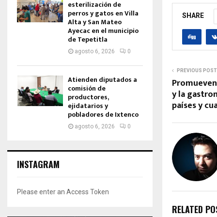
esterilización de
perros y gatos en Villa
SHARE
Alta y San Mateo
Ayecac en el municipio
de Tepetitla
agosto 6, 2026
0
PREVIOUS POST
Atienden diputados a
Promueven e
comisión de
y la gastro
productores,
países y cu
ejidatarios y
pobladores de Ixtenco
agosto 6, 2026
0
INSTAGRAM
Please enter an Access Token
RELATED PO