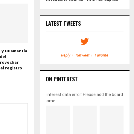
LATEST TWEETS
O y Huamantla
etweet
Favorite
Reply
Retweet
Favorite
del
provechar
el registro
ON PINTEREST
pinterest data error: Please add the board
name