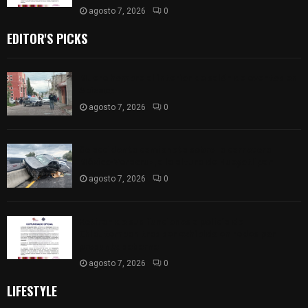
agosto 7, 2026
0
EDITOR'S PICKS
Muere hombre al interior de salón de eventos en
Apizaco
agosto 7, 2026
0
Se accidenta camioneta sobre la carretera
México-Veracruz, a la altura de Hueyotlipan
agosto 7, 2026
0
Retiran de sus funciones a policía de
Chiautempan tras ser exhibido en redes por
presunto soborno
agosto 7, 2026
0
LIFESTYLE