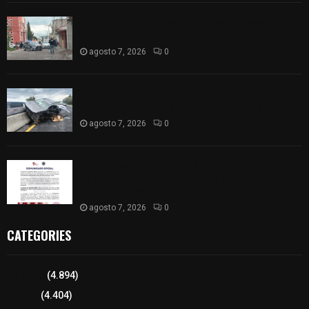
Muere hombre al interior de salón de eventos en
Apizaco
agosto 7, 2026
0
Se accidenta camioneta sobre la carretera
México-Veracruz, a la altura de Hueyotlipan
agosto 7, 2026
0
Retiran de sus funciones a policía de
Chiautempan tras ser exhibido en redes por
presunto soborno
agosto 7, 2026
0
CATEGORIES
Tlaxcala
(4.894)
Policía
(4.404)