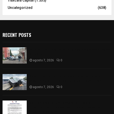
Tlaxcala Capital
(1.535)
Uncategorized
(638)
RECENT POSTS
Muere hombre al interior de salón de eventos en
Apizaco
agosto 7, 2026
0
Se accidenta camioneta sobre la carretera
México-Veracruz, a la altura de Hueyotlipan
agosto 7, 2026
0
Retiran de sus funciones a policía de
Chiautempan tras ser exhibido en redes por
presunto soborno