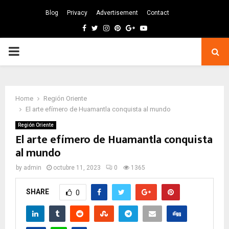
Blog
Privacy
Advertisement
Contact
Facebook
Twitter
Instagram
Pinterest
Google
Youtube
PRIMARY
MENU
Home
Región Oriente
El arte efímero de Huamantla conquista al mundo
Región Oriente
El arte efímero de Huamantla conquista
al mundo
by
admin
octubre 11, 2023
0
1365
SHARE
0