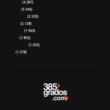
8 columnas
(4.287)
Región Sur
(3.346)
Región Oriente
(2.529)
Educación
(2.128)
Lo más leído
(1.965)
Congreso
(1.852)
Tlaxcala Capital
(1.535)
Política
(1.278)