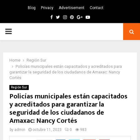
Blog
Privacy
Advertisement
Contact
Facebook
Twitter
Instagram
Pinterest
Google
Youtube
PRIMARY
MENU
Home
Región Sur
Policías municipales están capacitados y acreditados para
garantizar la seguridad de los ciudadanos de Amaxac: Nancy
Cortés
Región Sur
Policías municipales están capacitados
y acreditados para garantizar la
seguridad de los ciudadanos de
Amaxac: Nancy Cortés
by
admin
octubre 11, 2023
0
983