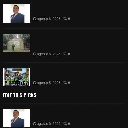
Del comercio a la política: José Víctor Rendón
busca un cambio para Zitlaltepec
agosto 6, 2026
0
Colegio legión de honor de Tlaxcala elimina
«militarizado» de su nombre tras orden de cierre
de la SEP federal
agosto 6, 2026
0
Realiza Ayuntamiento de SPM obra de pavimento
de adoquín en barrio de San Pedro
agosto 5, 2026
0
EDITOR'S PICKS
Del comercio a la política: José Víctor Rendón
busca un cambio para Zitlaltepec
agosto 6, 2026
0