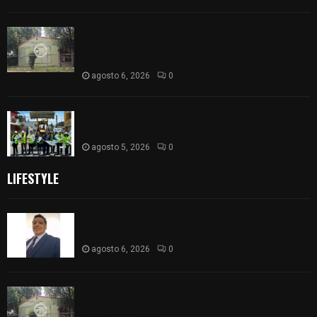
Colegio legión de honor de Tlaxcala elimina
«militarizado» de su nombre tras orden de cierre
de la SEP federal
agosto 6, 2026
0
Realiza Ayuntamiento de SPM obra de pavimento
de adoquín en barrio de San Pedro
agosto 5, 2026
0
LIFESTYLE
Del comercio a la política: José Víctor Rendón
busca un cambio para Zitlaltepec
agosto 6, 2026
0
Colegio legión de honor de Tlaxcala elimina
«militarizado» de su nombre tras orden de cierre