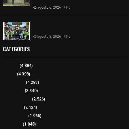
de la SEP federal
agosto 6, 2026
0
Realiza Ayuntamiento de SPM obra de pavimento
de adoquín en barrio de San Pedro
agosto 5, 2026
0
CATEGORIES
Tlaxcala
(4.884)
Policía
(4.398)
8 columnas
(4.283)
Región Sur
(3.340)
Región Oriente
(2.526)
Educación
(2.124)
Lo más leído
(1.965)
Congreso
(1.848)