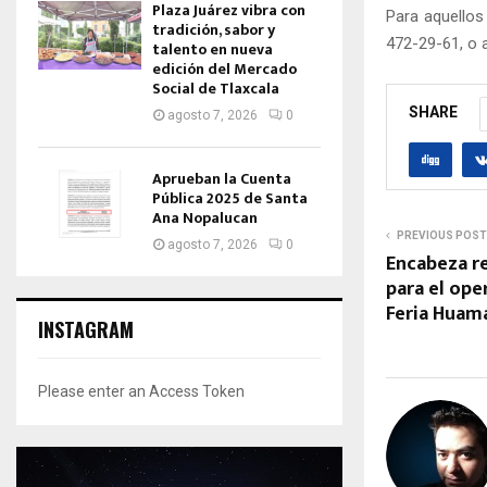
Plaza Juárez vibra con
Para aquellos
tradición, sabor y
472-29-61, o 
talento en nueva
edición del Mercado
Social de Tlaxcala
SHARE
agosto 7, 2026
0
Aprueban la Cuenta
Pública 2025 de Santa
Ana Nopalucan
PREVIOUS POST
agosto 7, 2026
0
Encabeza r
para el ope
Feria Huam
INSTAGRAM
Please enter an Access Token