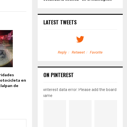
LATEST TWEETS
etweet
Favorite
Reply
Retweet
Favorite
ON PINTEREST
ridades
otocicleta en
tlalpan de
pinterest data error: Please add the board
name