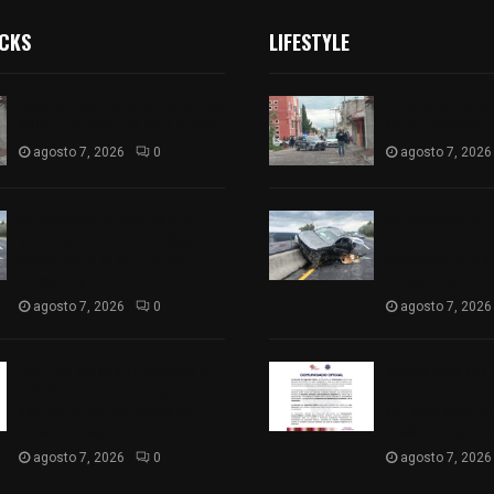
ICKS
LIFESTYLE
Muere hombre al interior de
Muere hombre a
salón de eventos en Apizaco
salón de event
agosto 7, 2026
0
agosto 7, 2026
Se accidenta camioneta
Se accidenta 
sobre la carretera México-
sobre la carre
Veracruz, a la altura de
Veracruz, a la 
Hueyotlipan
Hueyotlipan
agosto 7, 2026
0
agosto 7, 2026
Retiran de sus funciones a
Retiran de sus
policía de Chiautempan tras
policía de Chi
ser exhibido en redes por
ser exhibido en
presunto soborno
presunto sobo
agosto 7, 2026
0
agosto 7, 2026