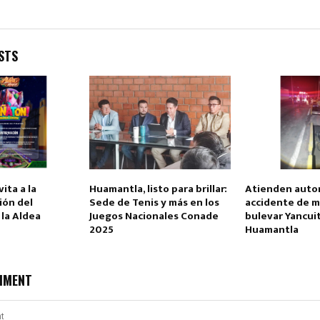
STS
Reply
Retweet
Favorite
Reply
R
ita a la
Huamantla, listo para brillar:
Atienden auto
ión del
Sede de Tenis y más en los
accidente de m
la Aldea
Juegos Nacionales Conade
bulevar Yancui
2025
Huamantla
MMENT