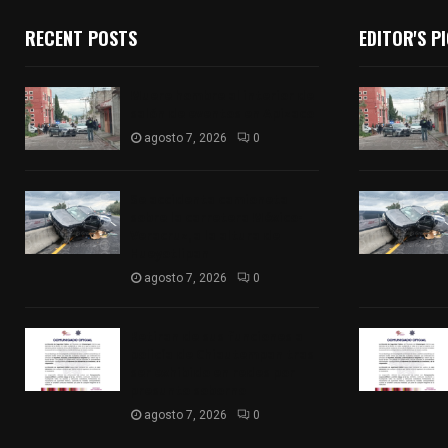
RECENT POSTS
EDITOR'S P
Muere hombre al interior de
salón de eventos en Apizaco
agosto 7, 2026
0
Se accidenta camioneta
sobre la carretera México-
Veracruz, a la altura de
Hueyotlipan
agosto 7, 2026
0
Retiran de sus funciones a
policía de Chiautempan tras
ser exhibido en redes por
presunto soborno
agosto 7, 2026
0