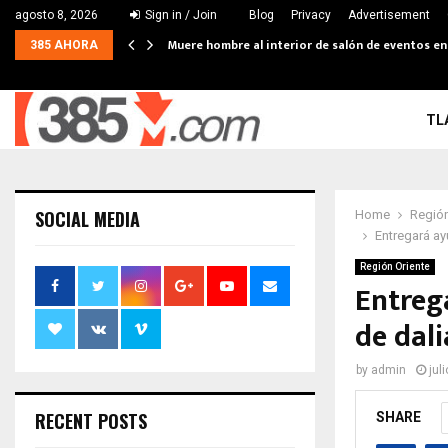
agosto 8, 2026
Sign in / Join
Blog
Privacy
Advertisement
Muere hombre al interior de salón de eventos e
385 AHORA
TL
SOCIAL MEDIA
Home
Región
Entregará ay
Región Oriente
Entreg
de dali
by
admin
jul
RECENT POSTS
SHARE