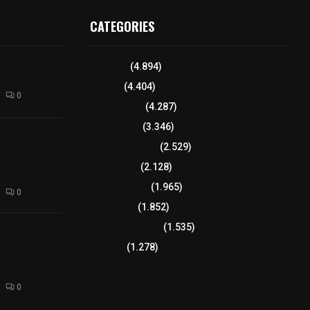
CATEGORIES
l interior de
Tlaxcala
(4.894)
os en Apizaco
Policía
(4.404)
0
8 columnas
(4.287)
Región Sur
(3.346)
camioneta
Región Oriente
(2.529)
tera México-
altura de
Educación
(2.128)
Lo más leído
(1.965)
0
Congreso
(1.852)
Tlaxcala Capital
(1.535)
 funciones a
autempan tras
Política
(1.278)
 redes por
rno
0