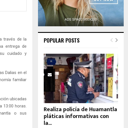
H
 través de la
POPULAR POSTS
una entrega de
su cuidado y
as Dalias en el
nomía familiar
nación ubicadas
a 13:00 horas.
Realiza policía de Huamantla
amantla o sus
pláticas informativas con
la...