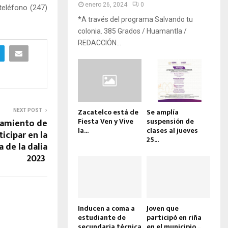
enero 26, 2024
0
teléfono (247)
*A través del programa Salvando tu
colonia. 385 Grados / Huamantla /
REDACCIÓN...
Zacatelco está de
Se amplía
NEXT POST
Fiesta Ven y Vive
suspensión de
tamiento de
la...
clases al jueves
icipar en la
25...
de la dalia
2023
Inducen a coma a
Joven que
estudiante de
participó en riña
secundaria técnica
en el municipio...