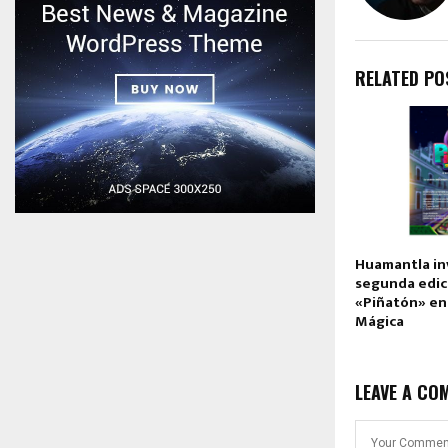
RELATED PO
Huamantla inv
segunda edic
«Piñatón» en 
Mágica
LEAVE A CO