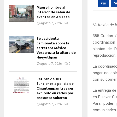
Muere hombre al
interior de salón de
eventos en Apizaco
agosto 7, 2026
0
*A través de l
385 Grados /
Se accidenta
coordinación 
camioneta sobre la
carretera México-
plantas de 
Veracruz, a la altura de
reproducción.
Hueyotlipan
agosto 7, 2026
0
La coordinador
hogar no solo
Retiran de sus
con su comerc
funciones a policía de
Chiautempan tras ser
La entrega de 
exhibido en redes por
en Bulevar Cu
presunto soborno
Para poder p
agosto 7, 2026
0
comunidades.