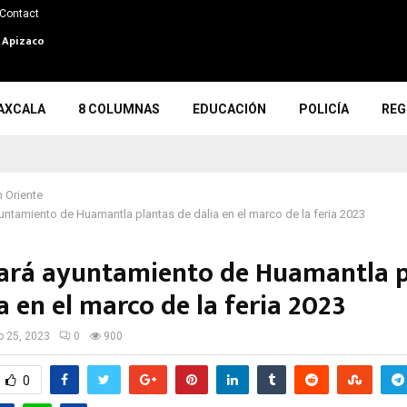
Contact
n Apizaco
AXCALA
8 COLUMNAS
EDUCACIÓN
POLICÍA
REG
 Oriente
untamiento de Huamantla plantas de dalia en el marco de la feria 2023
ará ayuntamiento de Huamantla p
a en el marco de la feria 2023
io 25, 2023
0
900
0