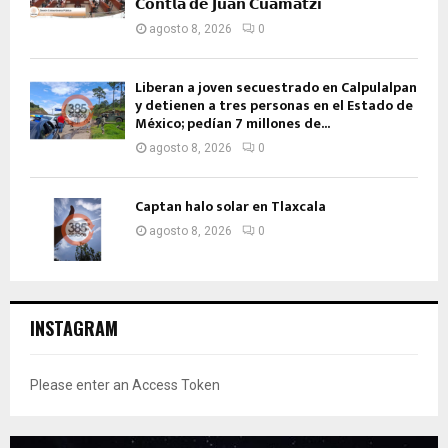
𝗖𝗼𝗻𝘁𝗹𝗮 𝗱𝗲 𝗝𝘂𝗮𝗻 𝗖𝘂𝗮𝗺𝗮𝘁𝘇𝗶
agosto 8, 2026
0
Liberan a joven secuestrado en Calpulalpan
y detienen a tres personas en el Estado de
México; pedían 7 millones de...
agosto 8, 2026
0
Captan halo solar en Tlaxcala
agosto 8, 2026
0
INSTAGRAM
Please enter an Access Token