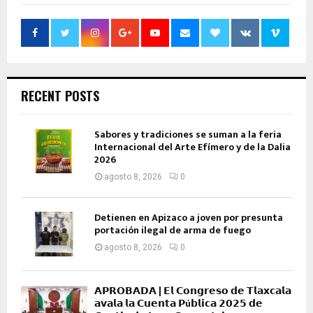
RECENT POSTS
Sabores y tradiciones se suman a la feria
Internacional del Arte Efímero y de la Dalia
2026
agosto 8, 2026
0
Detienen en Apizaco a joven por presunta
portación ilegal de arma de fuego
agosto 8, 2026
0
𝗔𝗣𝗥𝗢𝗕𝗔𝗗𝗔 | 𝗘𝗹 𝗖𝗼𝗻𝗴𝗿𝗲𝘀𝗼 𝗱𝗲 𝗧𝗹𝗮𝘅𝗰𝗮𝗹𝗮
𝗮𝘃𝗮𝗹𝗮 𝗹𝗮 𝗖𝘂𝗲𝗻𝘁𝗮 𝗣ú𝗯𝗹𝗶𝗰𝗮 𝟮𝟬𝟮𝟱 𝗱𝗲