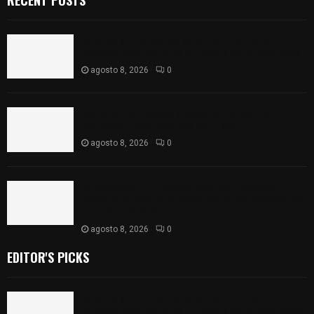
RECENT POSTS
Sabores y tradiciones se suman a la feria
Internacional del Arte Efímero y de la Dalia 2026
agosto 8, 2026
0
Detienen en Apizaco a joven por presunta
portación ilegal de arma de fuego
agosto 8, 2026
0
𝗔𝗣𝗥𝗢𝗕𝗔𝗗𝗔 | 𝗘𝗹 𝗖𝗼𝗻𝗴𝗿𝗲𝘀𝗼 𝗱𝗲 𝗧𝗹𝗮𝘅𝗰𝗮𝗹𝗮
𝗮𝘃𝗮𝗹𝗮 𝗹𝗮 𝗖𝘂𝗲𝗻𝘁𝗮 𝗣ú𝗯𝗹𝗶𝗰𝗮 𝟮𝟬𝟮𝟱 𝗱𝗲 𝗖𝗼𝗻𝘁𝗹𝗮 𝗱𝗲
𝗝𝘂𝗮𝗻 𝗖𝘂𝗮𝗺𝗮𝘁𝘇𝗶
agosto 8, 2026
0
EDITOR'S PICKS
Sabores y tradiciones se suman a la feria
Internacional del Arte Efímero y de la Dalia 2026