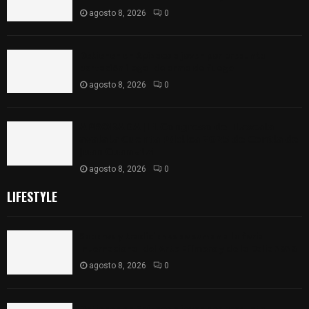
agosto 8, 2026
0
Detienen en Apizaco a joven por presunta
portación ilegal de arma de fuego
agosto 8, 2026
0
𝗔𝗣𝗥𝗢𝗕𝗔𝗗𝗔 | 𝗘𝗹 𝗖𝗼𝗻𝗴𝗿𝗲𝘀𝗼 𝗱𝗲 𝗧𝗹𝗮𝘅𝗰𝗮𝗹𝗮
𝗮𝘃𝗮𝗹𝗮 𝗹𝗮 𝗖𝘂𝗲𝗻𝘁𝗮 𝗣ú𝗯𝗹𝗶𝗰𝗮 𝟮𝟬𝟮𝟱 𝗱𝗲 𝗖𝗼𝗻𝘁𝗹𝗮 𝗱𝗲
𝗝𝘂𝗮𝗻 𝗖𝘂𝗮𝗺𝗮𝘁𝘇𝗶
agosto 8, 2026
0
LIFESTYLE
Sabores y tradiciones se suman a la feria
Internacional del Arte Efímero y de la Dalia 2026
agosto 8, 2026
0
Detienen en Apizaco a joven por presunta