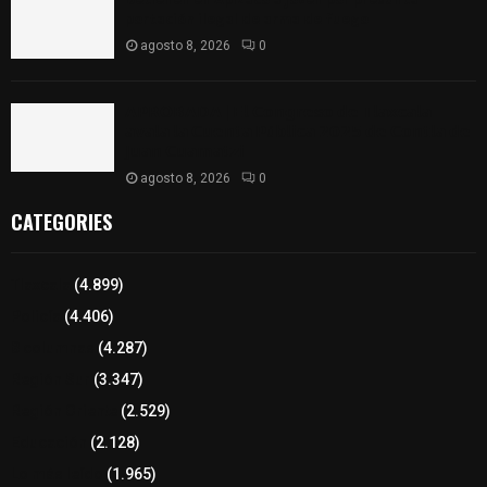
portación ilegal de arma de fuego
agosto 8, 2026
0
𝗔𝗣𝗥𝗢𝗕𝗔𝗗𝗔 | 𝗘𝗹 𝗖𝗼𝗻𝗴𝗿𝗲𝘀𝗼 𝗱𝗲 𝗧𝗹𝗮𝘅𝗰𝗮𝗹𝗮
𝗮𝘃𝗮𝗹𝗮 𝗹𝗮 𝗖𝘂𝗲𝗻𝘁𝗮 𝗣ú𝗯𝗹𝗶𝗰𝗮 𝟮𝟬𝟮𝟱 𝗱𝗲 𝗖𝗼𝗻𝘁𝗹𝗮 𝗱𝗲
𝗝𝘂𝗮𝗻 𝗖𝘂𝗮𝗺𝗮𝘁𝘇𝗶
agosto 8, 2026
0
CATEGORIES
Tlaxcala
(4.899)
Policía
(4.406)
8 columnas
(4.287)
Región Sur
(3.347)
Región Oriente
(2.529)
Educación
(2.128)
Lo más leído
(1.965)