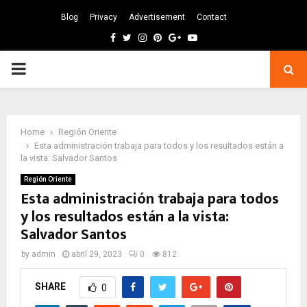
Blog
Privacy
Advertisement
Contact
Facebook
Twitter
Instagram
Pinterest
Google
Youtube
PRIMARY
MENU
Home
Región Oriente
Esta administración trabaja para todos y los resultados están a
la vista: Salvador Santos
Región Oriente
Esta administración trabaja para todos
y los resultados están a la vista:
Salvador Santos
by
admin
abril 29, 2023
0
812
SHARE
0