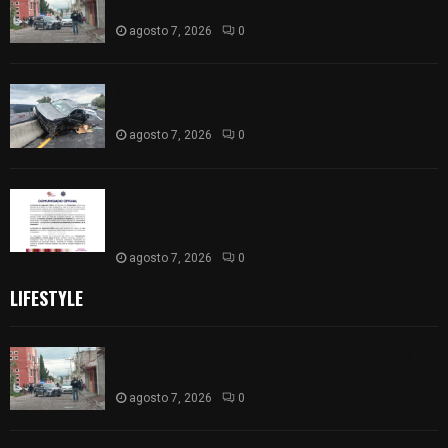
Apizaco
agosto 7, 2026
0
Se accidenta camioneta sobre la carretera
México-Veracruz, a la altura de Hueyotlipan
agosto 7, 2026
0
Retiran de sus funciones a policía de
Chiautempan tras ser exhibido en redes por
presunto soborno
agosto 7, 2026
0
LIFESTYLE
Muere hombre al interior de salón de eventos en
Apizaco
agosto 7, 2026
0