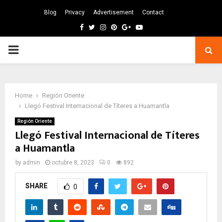
Blog
Privacy
Advertisement
Contact
Facebook
Twitter
Instagram
Pinterest
Google
Youtube
PRIMARY
MENU
Home
Región Oriente
Llegó Festival Internacional de Títeres a Huamantla
Región Oriente
Llegó Festival Internacional de Títeres
a Huamantla
by
admin
octubre 8, 2023
0
892
SHARE
0