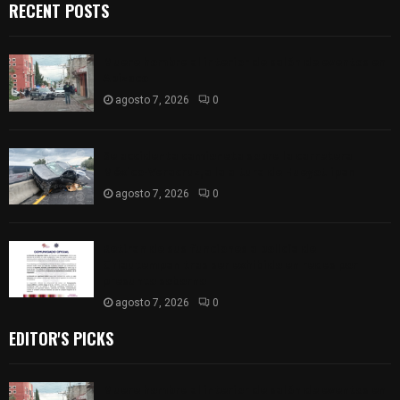
RECENT POSTS
Muere hombre al interior de salón de eventos en
Apizaco
agosto 7, 2026
0
Se accidenta camioneta sobre la carretera
México-Veracruz, a la altura de Hueyotlipan
agosto 7, 2026
0
Retiran de sus funciones a policía de
Chiautempan tras ser exhibido en redes por
presunto soborno
agosto 7, 2026
0
EDITOR'S PICKS
Muere hombre al interior de salón de eventos en