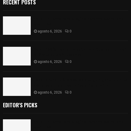
RECENT POSTS
Vota ITE terna para elegir a persona Secretaria
Ejecutiva
agosto 6, 2026
0
Sabor 100% tlaxcalteca: Conoce Guarda Frutz en
el Mercado de Artesanos
agosto 6, 2026
0
Caso Lorena Cuéllar: Estado exige rigor y fuentes
oficiales ante acusaciones sin sustento
agosto 6, 2026
0
EDITOR'S PICKS
Vota ITE terna para elegir a persona Secretaria
Ejecutiva