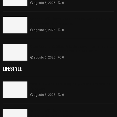
agosto 6, 2026
0
Sabor 100% tlaxcalteca: Conoce Guarda Frutz en
el Mercado de Artesanos
agosto 6, 2026
0
Caso Lorena Cuéllar: Estado exige rigor y fuentes
oficiales ante acusaciones sin sustento
agosto 6, 2026
0
LIFESTYLE
Vota ITE terna para elegir a persona Secretaria
Ejecutiva
agosto 6, 2026
0
Sabor 100% tlaxcalteca: Conoce Guarda Frutz en
el Mercado de Artesanos