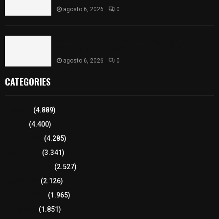
agosto 6, 2026
0
Caso Lorena Cuéllar: Estado exige rigor y fuentes
oficiales ante acusaciones sin sustento
agosto 6, 2026
0
CATEGORIES
Tlaxcala
(4.889)
Policía
(4.400)
8 columnas
(4.285)
Región Sur
(3.341)
Región Oriente
(2.527)
Educación
(2.126)
Lo más leído
(1.965)
Congreso
(1.851)