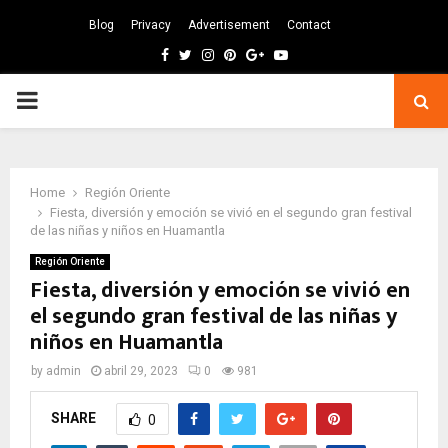
Blog
Privacy
Advertisement
Contact
Facebook
Twitter
Instagram
Pinterest
Google
Youtube
PRIMARY
MENU
Home
Región Oriente
Fiesta, diversión y emoción se vivió en el segundo gran festival
de las niñas y niños en Huamantla
Región Oriente
Fiesta, diversión y emoción se vivió en
el segundo gran festival de las niñas y
niños en Huamantla
by
admin
abril 29, 2023
0
981
SHARE
0