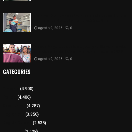
¡Es niño! Oportuna intervención de paramédicos
ayuda al nacimiento de un bebé en SPM
agosto 9, 2026
0
Blanca Angulo respalda a Jocelyne Gómez rumbo
a la elección de Reina de la Feria Tlaxcala 2026
agosto 9, 2026
0
CATEGORIES
Tlaxcala
(4.900)
Policía
(4.406)
8 columnas
(4.287)
Región Sur
(3.350)
Región Oriente
(2.535)
Educación
(2.128)