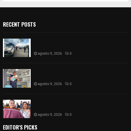
RECENT POSTS
Frustran policías de SPM robo de camioneta en
comunidad de Tlaltepango; hay un detenido
agosto 9, 2026
0
¡Es niño! Oportuna intervención de paramédicos
ayuda al nacimiento de un bebé en SPM
agosto 9, 2026
0
Blanca Angulo respalda a Jocelyne Gómez rumbo
a la elección de Reina de la Feria Tlaxcala 2026
agosto 9, 2026
0
EDITOR'S PICKS