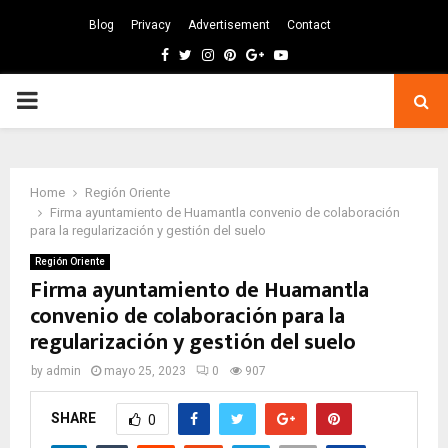
Blog
Privacy
Advertisement
Contact
Facebook
Twitter
Instagram
Pinterest
Google
Youtube
PRIMARY
MENU
Home
Región Oriente
Firma ayuntamiento de Huamantla convenio de colaboración
para la regularización y gestión del suelo
Región Oriente
Firma ayuntamiento de Huamantla
convenio de colaboración para la
regularización y gestión del suelo
by
admin
mayo 25, 2023
0
907
SHARE
0