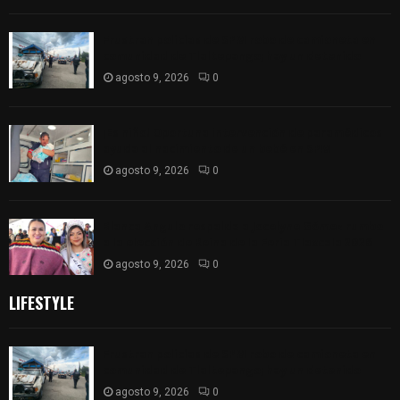
Frustran policías de SPM robo de camioneta en
comunidad de Tlaltepango; hay un detenido
agosto 9, 2026
0
¡Es niño! Oportuna intervención de paramédicos
ayuda al nacimiento de un bebé en SPM
agosto 9, 2026
0
Blanca Angulo respalda a Jocelyne Gómez rumbo
a la elección de Reina de la Feria Tlaxcala 2026
agosto 9, 2026
0
LIFESTYLE
Frustran policías de SPM robo de camioneta en
comunidad de Tlaltepango; hay un detenido
agosto 9, 2026
0