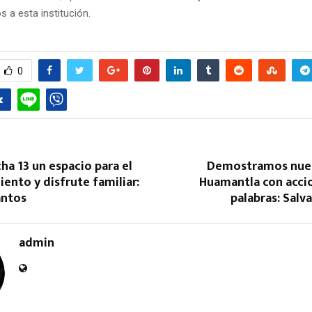
s a esta institución.
0
cha 13 un espacio para el
Demostramos nues
ento y disfrute familiar:
Huamantla con accio
antos
palabras: Sal
admin