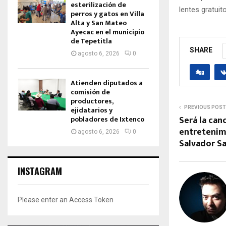
esterilización de
lentes gratuito
perros y gatos en Villa
Alta y San Mateo
Ayecac en el municipio
de Tepetitla
SHARE
agosto 6, 2026
0
Atienden diputados a
comisión de
productores,
PREVIOUS POST
ejidatarios y
Será la can
pobladores de Ixtenco
entretenimi
agosto 6, 2026
0
Salvador S
INSTAGRAM
Please enter an Access Token