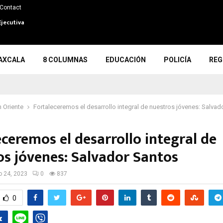
Contact
Ejecutiva
AXCALA
8 COLUMNAS
EDUCACIÓN
POLICÍA
REG
 Oriente
Fortaleceremos el desarrollo integral de nuestros jóvenes: Salvad
ceremos el desarrollo integral de
os jóvenes: Salvador Santos
io 24, 2023
0
837
0