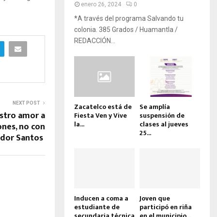
enero 26, 2024
0
*A través del programa Salvando tu
colonia. 385 Grados / Huamantla /
REDACCIÓN...
NEXT POST
Zacatelco está de
Se amplía
tro amor a
Fiesta Ven y Vive
suspensión de
la...
clases al jueves
nes, no con
25...
vador Santos
Inducen a coma a
Joven que
estudiante de
participó en riña
secundaria técnica
en el municipio...