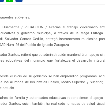
rumentos a jóvenes.
 Huamantla / REDACCIÓN / Gracias al trabajo coordinado entr
educativas y gobierno municipal, a través de la Mega Entrega
dil Salvador Santos Cedillo, entregó instrumentos musicales pa
SAD Núm. 26 del Pueblo de Ignacio Zaragoza.
lvador Santos, reiteró que su administración mantendrá un apoyo sin 
ones educativas del municipio que fortalezca el desarrollo integra
esde el inicio de su gobierno se han emprendido programas, acc
a los alumnos de los niveles Básico, Medio Superior y Superior,
e estudio.
adres de familia y autoridades educativas reconocieron el apoyo 
vador Santos, quien también ha realizado jornadas de salud visua