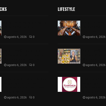
ICKS
LIFESTYLE
Vota ITE terna para elegir a
Vota ITE terna 
persona Secretaria
persona Secret
Ejecutiva
Ejecutiva
agosto 6, 2026
0
agosto 6, 2026
Sabor 100% tlaxcalteca:
Sabor 100% tla
Conoce Guarda Frutz en el
Conoce Guarda 
Mercado de Artesanos
Mercado de Ar
agosto 6, 2026
0
agosto 6, 2026
Caso Lorena Cuéllar: Estado
Caso Lorena Cu
exige rigor y fuentes
exige rigor y f
oficiales ante acusaciones
oficiales ante 
sin sustento
sin sustento
agosto 6, 2026
0
agosto 6, 2026