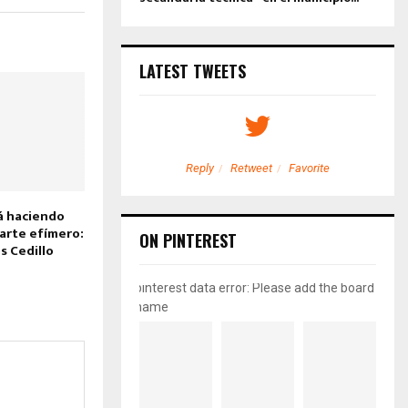
LATEST TWEETS
etweet
Favorite
Reply
Retweet
Favorite
á haciendo
 arte efímero:
ON PINTEREST
s Cedillo
pinterest data error: Please add the board
name