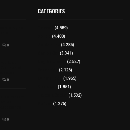
CATEGORIES
para elegir a
Tlaxcala
(4.889)
aria
Policía
(4.400)
8 columnas
(4.285)
0
Región Sur
(3.341)
xcalteca:
Región Oriente
(2.527)
Frutz en el
Educación
(2.126)
tesanos
Lo más leído
(1.965)
0
Congreso
(1.851)
Tlaxcala Capital
(1.532)
éllar: Estado
uentes
Política
(1.275)
acusaciones
0