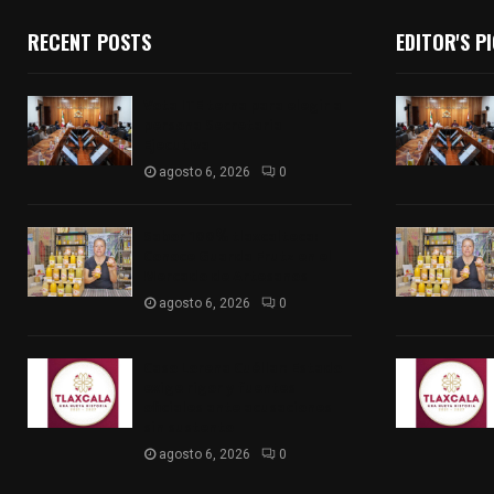
RECENT POSTS
EDITOR'S P
Vota ITE terna para elegir a
persona Secretaria
Ejecutiva
agosto 6, 2026
0
Sabor 100% tlaxcalteca:
Conoce Guarda Frutz en el
Mercado de Artesanos
agosto 6, 2026
0
Caso Lorena Cuéllar: Estado
exige rigor y fuentes
oficiales ante acusaciones
sin sustento
agosto 6, 2026
0