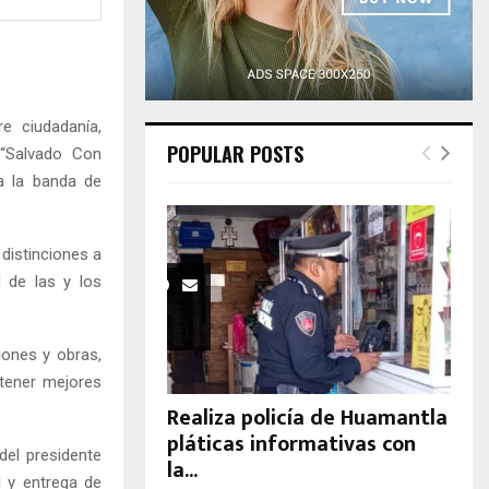
H
e ciudadanía,
POPULAR POSTS
 “Salvado Con
ra la banda de
distinciones a
l de las y los
iones y obras,
 tener mejores
Realiza policía de Huamantla
pláticas informativas con
del presidente
la...
l y entrega de