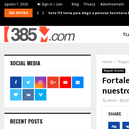
agosto 7, 2026
Sign in / Join
Blog
Privacy
Advertisement
Vota ITE terna para elegir a persona Secretaria 
385 AHORA
TL
SOCIAL MEDIA
Home
Región
Región Oriente
Fortale
nuestr
by
admin
jul
SHARE
RECENT POSTS