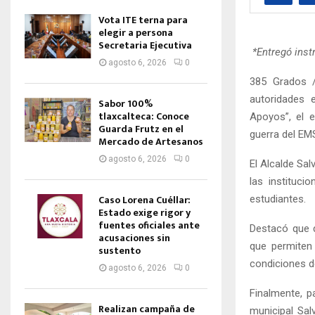
Vota ITE terna para
elegir a persona
Secretaria Ejecutiva
*Entregó inst
agosto 6, 2026
0
385 Grados /
autoridades 
Sabor 100%
tlaxcalteca: Conoce
Apoyos”, el e
Guarda Frutz en el
guerra del EM
Mercado de Artesanos
agosto 6, 2026
0
El Alcalde Sa
las instituci
Caso Lorena Cuéllar:
estudiantes.
Estado exige rigor y
fuentes oficiales ante
Destacó que d
acusaciones sin
que permiten 
sustento
condiciones d
agosto 6, 2026
0
Finalmente, p
Realizan campaña de
municipal Sal