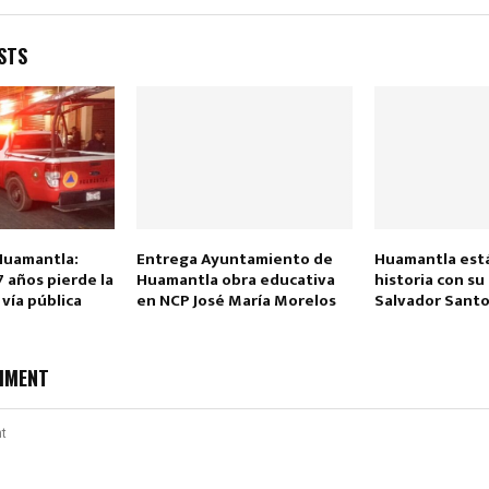
STS
Reply
Retweet
Favorite
Reply
R
Huamantla:
Entrega Ayuntamiento de
Huamantla est
 años pierde la
Huamantla obra educativa
historia con su
 vía pública
en NCP José María Morelos
Salvador Santo
MMENT