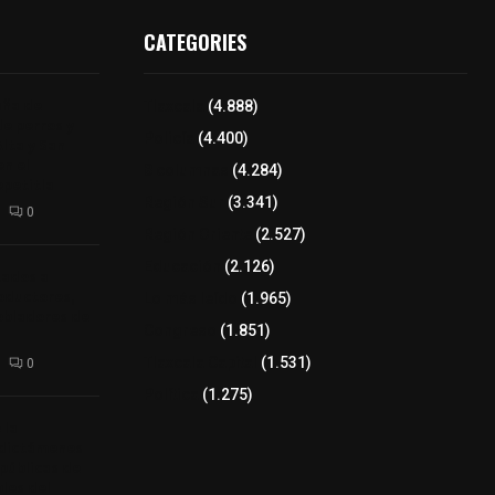
CATEGORIES
aña de
Tlaxcala
(4.888)
de perros y
Policía
(4.400)
Alta y San
n el
8 columnas
(4.284)
epetitla
Región Sur
(3.341)
0
Región Oriente
(2.527)
Educación
(2.126)
tados a
oductores,
Lo más leído
(1.965)
pobladores de
Congreso
(1.851)
Tlaxcala Capital
(1.531)
0
Política
(1.275)
 la
 dictámenes
 públicas de
bles del