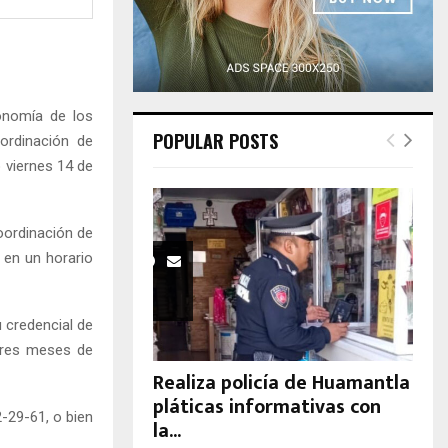
H
onomía de los
POPULAR POSTS
ordinación de
o viernes 14 de
Coordinación de
 en un horario
u credencial de
 tres meses de
Realiza policía de Huamantla
pláticas informativas con
-29-61, o bien
la...