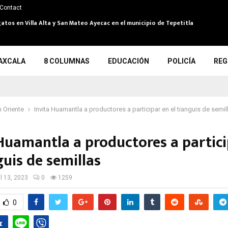
Contact
atos en Villa Alta y San Mateo Ayecac en el municipio de Tepetitla
AXCALA
8 COLUMNAS
EDUCACIÓN
POLICÍA
REG
 Oriente
Invita Huamantla a productores a participar en el tianguis de semi
 Huamantla a productores a partici
guis de semillas
il 13, 2023
0
1259
0