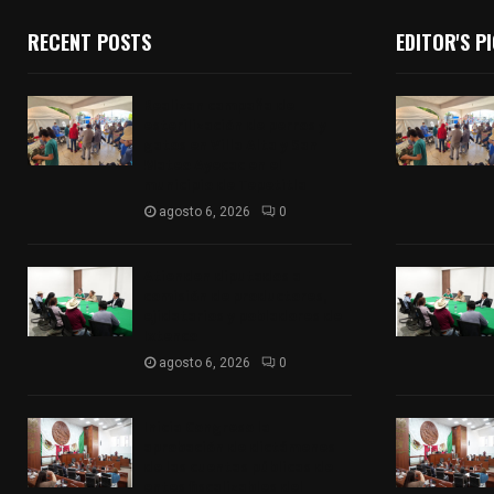
RECENT POSTS
EDITOR'S P
Realizan campaña de
esterilización de perros y
gatos en Villa Alta y San
Mateo Ayecac en el
municipio de Tepetitla
agosto 6, 2026
0
Atienden diputados a
comisión de productores,
ejidatarios y pobladores de
Ixtenco
agosto 6, 2026
0
Inicia Congreso la
aprobación de dictámenes
de las cuentas públicas de
entes fiscalizables del