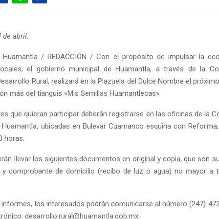
 de abril.
 Huamantla / REDACCIÓN / Con el propósito de impulsar la ec
locales, el gobierno municipal de Huamantla, a través de la Co
Desarrollo Rural, realizará en la Plazuela del Dulce Nombre el próxim
ción más del tianguis «Mis Semillas Huamantlecas».
s que quieran participar deberán registrarse en las oficinas de la 
e Huamantla, ubicadas en Bulevar Cuamanco esquina con Reforma,
0 horas.
erán llevar los siguientes documentos en original y copia, que son s
, y comprobante de domicilio (recibo de luz o agua) no mayor a
informes, los interesados podrán comunicarse al número (247) 472
ctrónico: desarrollo.rural@huamantla.gob.mx.