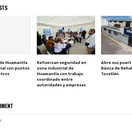
STS
Reply
Retweet
Favorite
Reply
R
 de Huamantla
Refuerzan seguridad en
Abre sus puert
vial con puntos
zona industrial de
Básica de Rehab
etros
Huamantla con trabajo
Tocatlán
coordinado entre
autoridades y empresas
MMENT