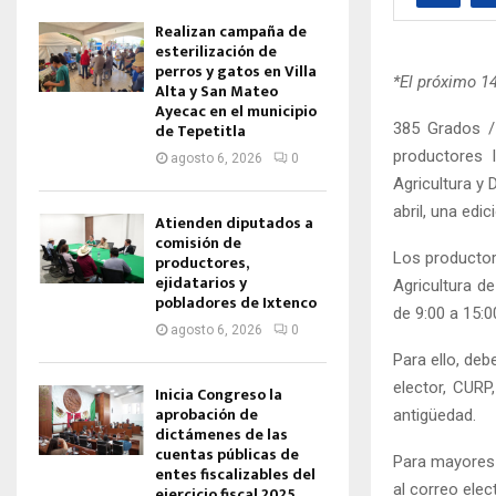
Realizan campaña de
esterilización de
perros y gatos en Villa
*El próximo 14
Alta y San Mateo
Ayecac en el municipio
385 Grados /
de Tepetitla
productores 
agosto 6, 2026
0
Agricultura y 
abril, una edi
Atienden diputados a
comisión de
Los productore
productores,
ejidatarios y
Agricultura d
pobladores de Ixtenco
de 9:00 a 15:0
agosto 6, 2026
0
Para ello, deb
elector, CURP
Inicia Congreso la
aprobación de
antigüedad.
dictámenes de las
cuentas públicas de
Para mayores 
entes fiscalizables del
al correo ele
ejercicio fiscal 2025