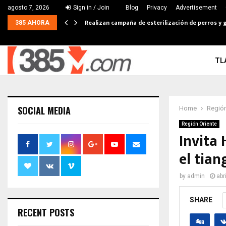
agosto 7, 2026
Sign in / Join
Blog
Privacy
Advertisement
Realizan campaña de esterilización de perros y g
385 AHORA
TL
SOCIAL MEDIA
Home
Región
Región Oriente
Invita
el tian
by
admin
abr
SHARE
RECENT POSTS