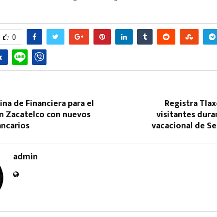
0
cina de Financiera para el
Registra Tlax
en Zacatelco con nuevos
visitantes dur
ancarios
vacacional de S
admin