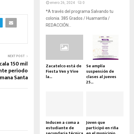
enero 26, 2024
0
*A través del programa Salvando tu
colonia. 385 Grados / Huamantla /
REDACCIÓN...
NEXT POST
cala 150 mil
Zacatelco está de
Se amplía
ante periodo
Fiesta Ven y Vive
suspensión de
emana Santa
la...
clases al jueves
25...
Inducen a coma a
Joven que
estudiante de
participó en riña
secundaria técnica
en el municipio...