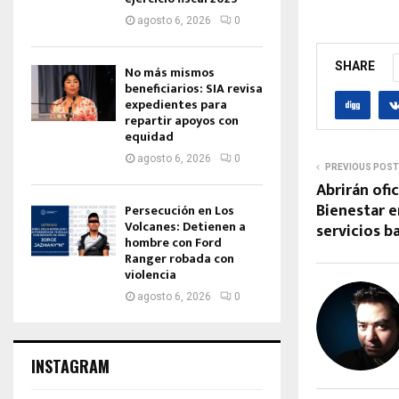
agosto 6, 2026
0
SHARE
No más mismos
beneficiarios: SIA revisa
expedientes para
repartir apoyos con
equidad
agosto 6, 2026
0
PREVIOUS POST
Abrirán ofi
Bienestar 
Persecución en Los
Volcanes: Detienen a
servicios b
hombre con Ford
Ranger robada con
violencia
agosto 6, 2026
0
INSTAGRAM