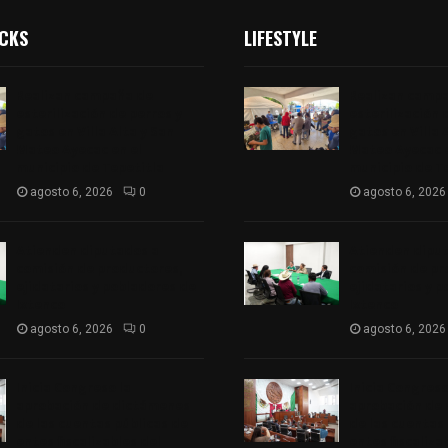
ICKS
LIFESTYLE
Realizan campaña de
Realizan camp
esterilización de perros y
esterilización 
gatos en Villa Alta y San
gatos en Villa 
Mateo Ayecac en el
Mateo Ayecac e
municipio de Tepetitla
municipio de T
agosto 6, 2026
0
agosto 6, 2026
Atienden diputados a
Atienden dipu
comisión de productores,
comisión de pr
ejidatarios y pobladores de
ejidatarios y 
Ixtenco
Ixtenco
agosto 6, 2026
0
agosto 6, 2026
Inicia Congreso la
Inicia Congreso
aprobación de dictámenes
aprobación de
de las cuentas públicas de
de las cuentas
entes fiscalizables del
entes fiscaliza