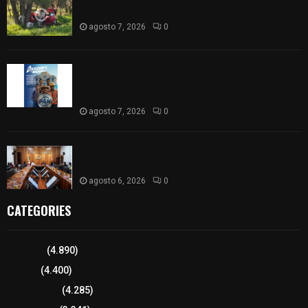
chocar contra un árbol en Atlangatepec
agosto 7, 2026
0
PAN propone eliminar el ISR al aguinaldo y a
salarios menores de 12 mil pesos para fortalecer
la economía familiar
agosto 7, 2026
0
Vota ITE terna para elegir a persona Secretaria
Ejecutiva
agosto 6, 2026
0
CATEGORIES
Tlaxcala
(4.890)
Policía
(4.400)
8 columnas
(4.285)