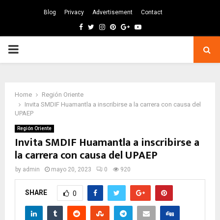
Blog
Privacy
Advertisement
Contact
Facebook
Twitter
Instagram
Pinterest
Google
Youtube
PRIMARY
MENU
Home
Región Oriente
Invita SMDIF Huamantla a inscribirse a la carrera con causa del
UPAEP
Región Oriente
Invita SMDIF Huamantla a inscribirse a
la carrera con causa del UPAEP
by
admin
mayo 20, 2023
0
920
SHARE
0