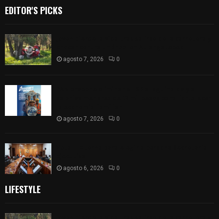
EDITOR'S PICKS
Joven pierde la vida tras salirse de la carretera y
chocar contra un árbol en Atlangatepec
agosto 7, 2026
0
PAN propone eliminar el ISR al aguinaldo y a
salarios menores de 12 mil pesos para fortalecer
la economía familiar
agosto 7, 2026
0
Vota ITE terna para elegir a persona Secretaria
Ejecutiva
agosto 6, 2026
0
LIFESTYLE
Joven pierde la vida tras salirse de la carretera y