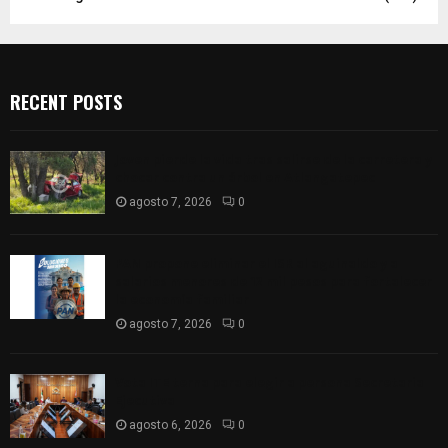
RECENT POSTS
Joven pierde la vida tras salirse de la carretera y
chocar contra un árbol en Atlangatepec
agosto 7, 2026
0
PAN propone eliminar el ISR al aguinaldo y a
salarios menores de 12 mil pesos para fortalecer
la economía familiar
agosto 7, 2026
0
Vota ITE terna para elegir a persona Secretaria
Ejecutiva
agosto 6, 2026
0