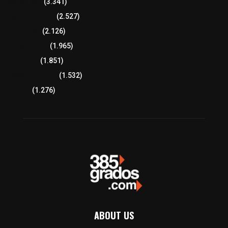
Región Sur
(3.341)
Región Oriente
(2.527)
Educación
(2.126)
Lo más leído
(1.965)
Congreso
(1.851)
Tlaxcala Capital
(1.532)
Política
(1.276)
ABOUT US