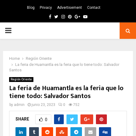
Blog
Privacy
Advertisement
Contact
Facebook
Twitter
Instagram
Pinterest
Google
Youtube
PRIMARY
MENU
Home
Región Oriente
La feria de Huamantla es la feria que lo tiene todo: Salvador
Santos
Región Oriente
La feria de Huamantla es la feria que lo
tiene todo: Salvador Santos
by
admin
junio 23, 2023
0
752
SHARE
0