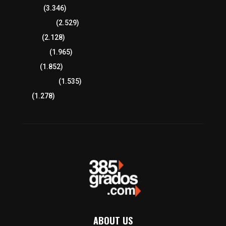
Región Sur
(3.346)
Región Oriente
(2.529)
Educación
(2.128)
Lo más leído
(1.965)
Congreso
(1.852)
Tlaxcala Capital
(1.535)
Política
(1.278)
ABOUT US