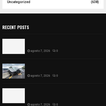
Uncategorized
(638)
RECENT POSTS
Muere hombre al interior de salón de eventos en
Apizaco
agosto 7, 2026
0
Se accidenta camioneta sobre la carretera
México-Veracruz, a la altura de Hueyotlipan
agosto 7, 2026
0
Retiran de sus funciones a policía de
Chiautempan tras ser exhibido en redes por
presunto soborno
agosto 7, 2026
0