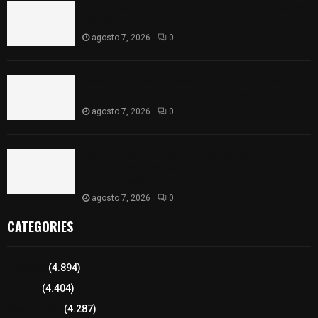
Muere hombre al interior de salón de eventos en
Apizaco
agosto 7, 2026
0
Se accidenta camioneta sobre la carretera
México-Veracruz, a la altura de Hueyotlipan
agosto 7, 2026
0
Retiran de sus funciones a policía de
Chiautempan tras ser exhibido en redes por
presunto soborno
agosto 7, 2026
0
CATEGORIES
Tlaxcala
(4.894)
Policía
(4.404)
8 columnas
(4.287)