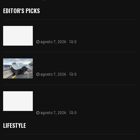
EDITOR'S PICKS
Muere hombre al interior de salón de eventos en
Apizaco
agosto 7, 2026
0
Se accidenta camioneta sobre la carretera
México-Veracruz, a la altura de Hueyotlipan
agosto 7, 2026
0
Retiran de sus funciones a policía de
Chiautempan tras ser exhibido en redes por
presunto soborno
agosto 7, 2026
0
LIFESTYLE