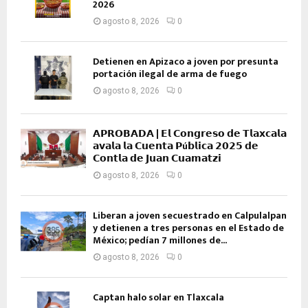
2026
agosto 8, 2026
0
Detienen en Apizaco a joven por presunta
portación ilegal de arma de fuego
agosto 8, 2026
0
𝗔𝗣𝗥𝗢𝗕𝗔𝗗𝗔 | 𝗘𝗹 𝗖𝗼𝗻𝗴𝗿𝗲𝘀𝗼 𝗱𝗲 𝗧𝗹𝗮𝘅𝗰𝗮𝗹𝗮
𝗮𝘃𝗮𝗹𝗮 𝗹𝗮 𝗖𝘂𝗲𝗻𝘁𝗮 𝗣ú𝗯𝗹𝗶𝗰𝗮 𝟮𝟬𝟮𝟱 𝗱𝗲
𝗖𝗼𝗻𝘁𝗹𝗮 𝗱𝗲 𝗝𝘂𝗮𝗻 𝗖𝘂𝗮𝗺𝗮𝘁𝘇𝗶
agosto 8, 2026
0
Liberan a joven secuestrado en Calpulalpan
y detienen a tres personas en el Estado de
México; pedían 7 millones de...
agosto 8, 2026
0
Captan halo solar en Tlaxcala