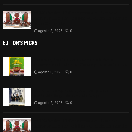
𝗔𝗣𝗥𝗢𝗕𝗔𝗗𝗔 | 𝗘𝗹 𝗖𝗼𝗻𝗴𝗿𝗲𝘀𝗼 𝗱𝗲 𝗧𝗹𝗮𝘅𝗰𝗮𝗹𝗮
𝗮𝘃𝗮𝗹𝗮 𝗹𝗮 𝗖𝘂𝗲𝗻𝘁𝗮 𝗣ú𝗯𝗹𝗶𝗰𝗮 𝟮𝟬𝟮𝟱 𝗱𝗲 𝗖𝗼𝗻𝘁𝗹𝗮 𝗱𝗲
𝗝𝘂𝗮𝗻 𝗖𝘂𝗮𝗺𝗮𝘁𝘇𝗶
agosto 8, 2026
0
EDITOR'S PICKS
Sabores y tradiciones se suman a la feria
Internacional del Arte Efímero y de la Dalia 2026
agosto 8, 2026
0
Detienen en Apizaco a joven por presunta
portación ilegal de arma de fuego
agosto 8, 2026
0
𝗔𝗣𝗥𝗢𝗕𝗔𝗗𝗔 | 𝗘𝗹 𝗖𝗼𝗻𝗴𝗿𝗲𝘀𝗼 𝗱𝗲 𝗧𝗹𝗮𝘅𝗰𝗮𝗹𝗮
𝗮𝘃𝗮𝗹𝗮 𝗹𝗮 𝗖𝘂𝗲𝗻𝘁𝗮 𝗣ú𝗯𝗹𝗶𝗰𝗮 𝟮𝟬𝟮𝟱 𝗱𝗲 𝗖𝗼𝗻𝘁𝗹𝗮 𝗱𝗲
𝗝𝘂𝗮𝗻 𝗖𝘂𝗮𝗺𝗮𝘁𝘇𝗶