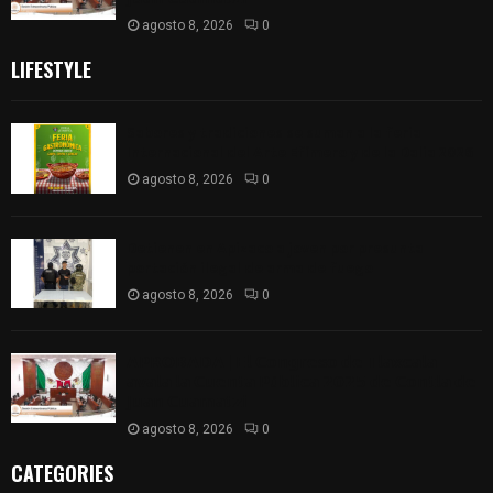
agosto 8, 2026
0
LIFESTYLE
Sabores y tradiciones se suman a la feria
Internacional del Arte Efímero y de la Dalia 2026
agosto 8, 2026
0
Detienen en Apizaco a joven por presunta
portación ilegal de arma de fuego
agosto 8, 2026
0
𝗔𝗣𝗥𝗢𝗕𝗔𝗗𝗔 | 𝗘𝗹 𝗖𝗼𝗻𝗴𝗿𝗲𝘀𝗼 𝗱𝗲 𝗧𝗹𝗮𝘅𝗰𝗮𝗹𝗮
𝗮𝘃𝗮𝗹𝗮 𝗹𝗮 𝗖𝘂𝗲𝗻𝘁𝗮 𝗣ú𝗯𝗹𝗶𝗰𝗮 𝟮𝟬𝟮𝟱 𝗱𝗲 𝗖𝗼𝗻𝘁𝗹𝗮 𝗱𝗲
𝗝𝘂𝗮𝗻 𝗖𝘂𝗮𝗺𝗮𝘁𝘇𝗶
agosto 8, 2026
0
CATEGORIES