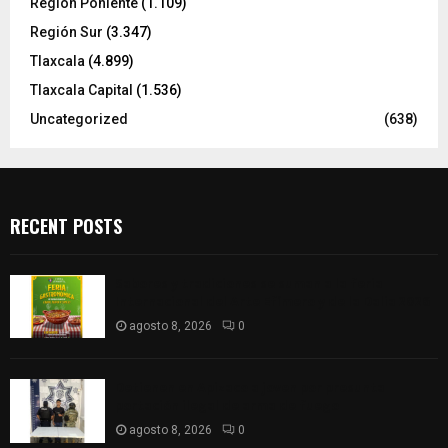
Región Poniente
(1.109)
Región Sur
(3.347)
Tlaxcala
(4.899)
Tlaxcala Capital
(1.536)
Uncategorized
(638)
RECENT POSTS
Sabores y tradiciones se suman a la feria
Internacional del Arte Efímero y de la Dalia 2026
agosto 8, 2026
0
Detienen en Apizaco a joven por presunta
portación ilegal de arma de fuego
agosto 8, 2026
0