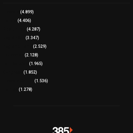
Tlaxcala
(4.899)
Policía
(4.406)
8 columnas
(4.287)
Región Sur
(3.347)
Región Oriente
(2.529)
Educación
(2.128)
Lo más leído
(1.965)
Congreso
(1.852)
Tlaxcala Capital
(1.536)
Política
(1.278)