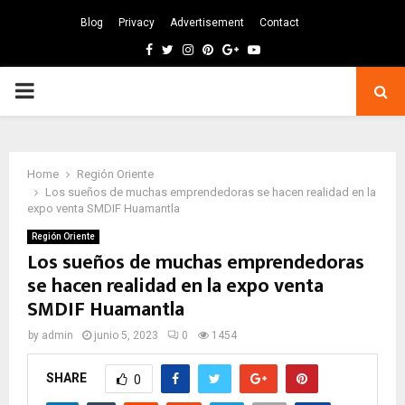
Blog
Privacy
Advertisement
Contact
Facebook
Twitter
Instagram
Pinterest
Google
Youtube
PRIMARY
MENU
Home
Región Oriente
Los sueños de muchas emprendedoras se hacen realidad en la
expo venta SMDIF Huamantla
Región Oriente
Los sueños de muchas emprendedoras
se hacen realidad en la expo venta
SMDIF Huamantla
by
admin
junio 5, 2023
0
1454
SHARE
0