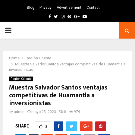
Blog
Privacy
Advertisement
Contact
Facebook
Twitter
Instagram
Pinterest
Google
Youtube
PRIMARY
MENU
Home
Región Oriente
Muestra Salvador Santos ventajas competitivas de Huamantla a
inversionistas
Región Oriente
Muestra Salvador Santos ventajas
competitivas de Huamantla a
inversionistas
by
admin
mayo 25, 2023
0
979
SHARE
0