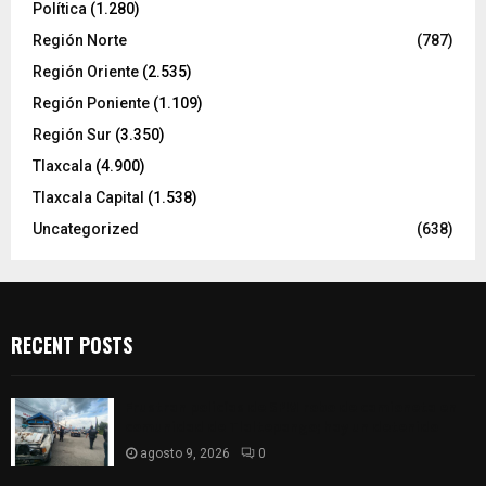
Política
(1.280)
Región Norte
(787)
Región Oriente
(2.535)
Región Poniente
(1.109)
Región Sur
(3.350)
Tlaxcala
(4.900)
Tlaxcala Capital
(1.538)
Uncategorized
(638)
RECENT POSTS
Frustran policías de SPM robo de camioneta en
comunidad de Tlaltepango; hay un detenido
agosto 9, 2026
0