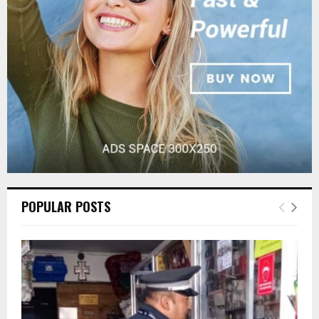
:
C
H
POPULAR POSTS