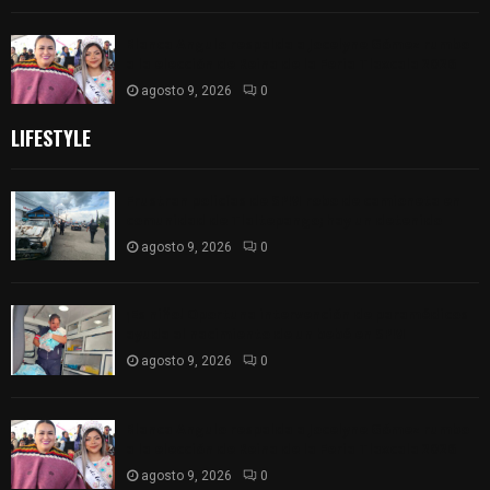
Blanca Angulo respalda a Jocelyne Gómez rumbo
a la elección de Reina de la Feria Tlaxcala 2026
agosto 9, 2026
0
LIFESTYLE
Frustran policías de SPM robo de camioneta en
comunidad de Tlaltepango; hay un detenido
agosto 9, 2026
0
¡Es niño! Oportuna intervención de paramédicos
ayuda al nacimiento de un bebé en SPM
agosto 9, 2026
0
Blanca Angulo respalda a Jocelyne Gómez rumbo
a la elección de Reina de la Feria Tlaxcala 2026
agosto 9, 2026
0