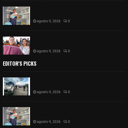
¡Es niño! Oportuna intervención de paramédicos
ayuda al nacimiento de un bebé en SPM
agosto 9, 2026
0
Blanca Angulo respalda a Jocelyne Gómez rumbo
a la elección de Reina de la Feria Tlaxcala 2026
agosto 9, 2026
0
EDITOR'S PICKS
Frustran policías de SPM robo de camioneta en
comunidad de Tlaltepango; hay un detenido
agosto 9, 2026
0
¡Es niño! Oportuna intervención de paramédicos
ayuda al nacimiento de un bebé en SPM
agosto 9, 2026
0