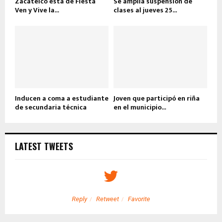
Zacatelco está de Fiesta
Se amplía suspensión de
Ven y Vive la...
clases al jueves 25...
Inducen a coma a estudiante
Joven que participó en riña
de secundaria técnica
en el municipio...
LATEST TWEETS
Reply
Retweet
Favorite