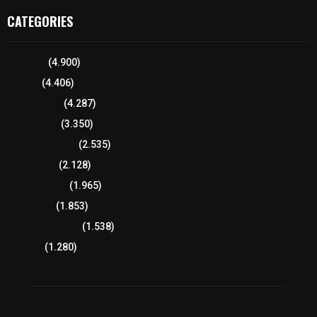
CATEGORIES
Tlaxcala
(4.900)
Policía
(4.406)
8 columnas
(4.287)
Región Sur
(3.350)
Región Oriente
(2.535)
Educación
(2.128)
Lo más leído
(1.965)
Congreso
(1.853)
Tlaxcala Capital
(1.538)
Política
(1.280)