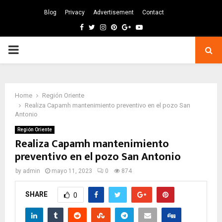
Blog
Privacy
Advertisement
Contact
Facebook
Twitter
Instagram
Pinterest
Google
Youtube
PRIMARY
MENU
Home
Región Oriente
Realiza Capamh mantenimiento preventivo en el pozo San
Antonio
Región Oriente
Realiza Capamh mantenimiento
preventivo en el pozo San Antonio
by
admin
mayo 11, 2023
0
874
SHARE
0