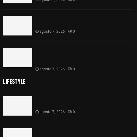
Se accidenta camioneta sobre la carretera
México-Veracruz, a la altura de Hueyotlipan
agosto 7, 2026
0
Retiran de sus funciones a policía de
Chiautempan tras ser exhibido en redes por
presunto soborno
agosto 7, 2026
0
LIFESTYLE
Muere hombre al interior de salón de eventos en
Apizaco
agosto 7, 2026
0
Se accidenta camioneta sobre la carretera
México-Veracruz, a la altura de Hueyotlipan