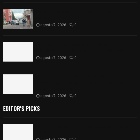
Muere hombre al interior de salón de eventos en
Apizaco
agosto 7, 2026
0
Se accidenta camioneta sobre la carretera
México-Veracruz, a la altura de Hueyotlipan
agosto 7, 2026
0
Retiran de sus funciones a policía de
Chiautempan tras ser exhibido en redes por
presunto soborno
agosto 7, 2026
0
EDITOR'S PICKS
Muere hombre al interior de salón de eventos en
Apizaco
agosto 7, 2026
0