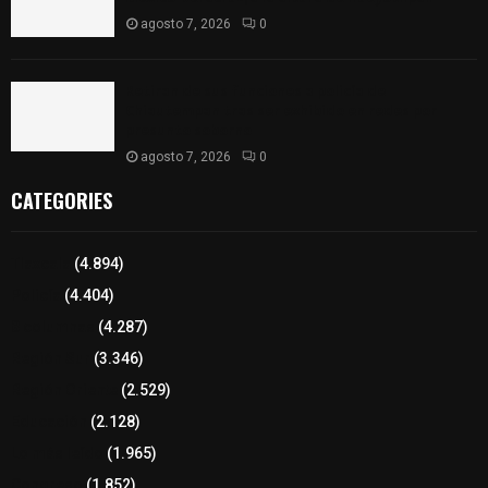
agosto 7, 2026
0
Retiran de sus funciones a policía de
Chiautempan tras ser exhibido en redes por
presunto soborno
agosto 7, 2026
0
CATEGORIES
Tlaxcala
(4.894)
Policía
(4.404)
8 columnas
(4.287)
Región Sur
(3.346)
Región Oriente
(2.529)
Educación
(2.128)
Lo más leído
(1.965)
Congreso
(1.852)