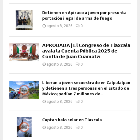
Detienen en Apizaco a joven por presunta
portación ilegal de arma de fuego
agosto 8, 2026
0
𝗔𝗣𝗥𝗢𝗕𝗔𝗗𝗔 | 𝗘𝗹 𝗖𝗼𝗻𝗴𝗿𝗲𝘀𝗼 𝗱𝗲 𝗧𝗹𝗮𝘅𝗰𝗮𝗹𝗮
𝗮𝘃𝗮𝗹𝗮 𝗹𝗮 𝗖𝘂𝗲𝗻𝘁𝗮 𝗣ú𝗯𝗹𝗶𝗰𝗮 𝟮𝟬𝟮𝟱 𝗱𝗲
𝗖𝗼𝗻𝘁𝗹𝗮 𝗱𝗲 𝗝𝘂𝗮𝗻 𝗖𝘂𝗮𝗺𝗮𝘁𝘇𝗶
agosto 8, 2026
0
Liberan a joven secuestrado en Calpulalpan
y detienen a tres personas en el Estado de
México; pedían 7 millones de...
agosto 8, 2026
0
Captan halo solar en Tlaxcala
agosto 8, 2026
0