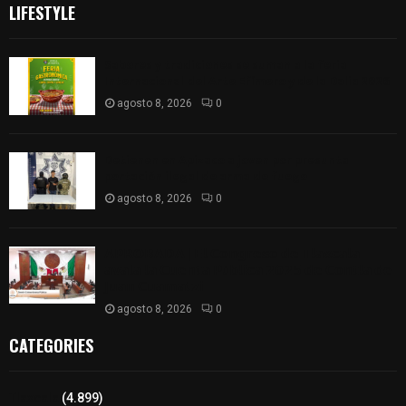
LIFESTYLE
Sabores y tradiciones se suman a la feria
Internacional del Arte Efímero y de la Dalia 2026
agosto 8, 2026
0
Detienen en Apizaco a joven por presunta
portación ilegal de arma de fuego
agosto 8, 2026
0
𝗔𝗣𝗥𝗢𝗕𝗔𝗗𝗔 | 𝗘𝗹 𝗖𝗼𝗻𝗴𝗿𝗲𝘀𝗼 𝗱𝗲 𝗧𝗹𝗮𝘅𝗰𝗮𝗹𝗮
𝗮𝘃𝗮𝗹𝗮 𝗹𝗮 𝗖𝘂𝗲𝗻𝘁𝗮 𝗣ú𝗯𝗹𝗶𝗰𝗮 𝟮𝟬𝟮𝟱 𝗱𝗲 𝗖𝗼𝗻𝘁𝗹𝗮 𝗱𝗲
𝗝𝘂𝗮𝗻 𝗖𝘂𝗮𝗺𝗮𝘁𝘇𝗶
agosto 8, 2026
0
CATEGORIES
Tlaxcala
(4.899)