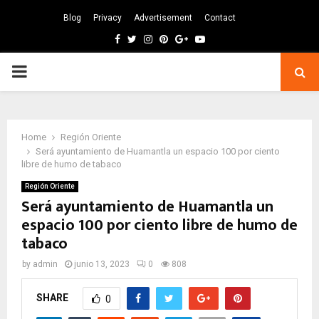
Blog
Privacy
Advertisement
Contact
Facebook
Twitter
Instagram
Pinterest
Google
Youtube
PRIMARY
MENU
Home
Región Oriente
Será ayuntamiento de Huamantla un espacio 100 por ciento
libre de humo de tabaco
Región Oriente
Será ayuntamiento de Huamantla un
espacio 100 por ciento libre de humo de
tabaco
by
admin
junio 13, 2023
0
808
SHARE
0