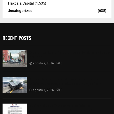
Tlaxcala Capital
(1.535)
Uncategorized
(638)
RECENT POSTS
Muere hombre al interior de salón de eventos en
Apizaco
agosto 7, 2026
0
Se accidenta camioneta sobre la carretera
México-Veracruz, a la altura de Hueyotlipan
agosto 7, 2026
0
Retiran de sus funciones a policía de
Chiautempan tras ser exhibido en redes por