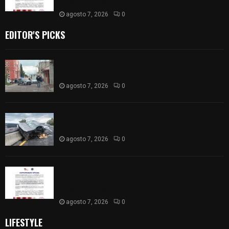
presunto soborno
agosto 7, 2026
0
EDITOR'S PICKS
Muere hombre al interior de salón de eventos en
Apizaco
agosto 7, 2026
0
Se accidenta camioneta sobre la carretera
México-Veracruz, a la altura de Hueyotlipan
agosto 7, 2026
0
Retiran de sus funciones a policía de
Chiautempan tras ser exhibido en redes por
presunto soborno
agosto 7, 2026
0
LIFESTYLE