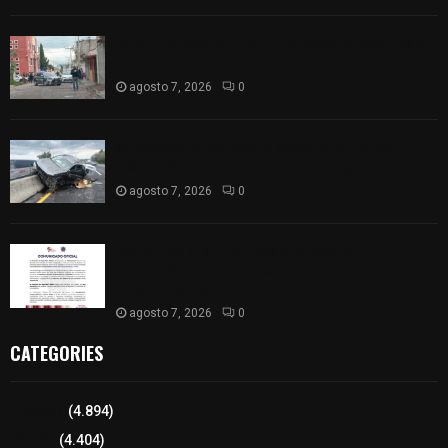
Muere hombre al interior de salón de eventos en
Apizaco
agosto 7, 2026
0
Se accidenta camioneta sobre la carretera
México-Veracruz, a la altura de Hueyotlipan
agosto 7, 2026
0
Retiran de sus funciones a policía de
Chiautempan tras ser exhibido en redes por
presunto soborno
agosto 7, 2026
0
CATEGORIES
Tlaxcala
(4.894)
Policía
(4.404)