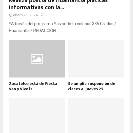
Realiza policía de Huamantla pláticas
informativas con la...
enero 26, 2024
0
*A través del programa Salvando tu colonia. 385 Grados /
Huamantla / REDACCIÓN...
Zacatelco está de Fiesta
Se amplía suspensión de
Ven y Vive la...
clases al jueves 25...