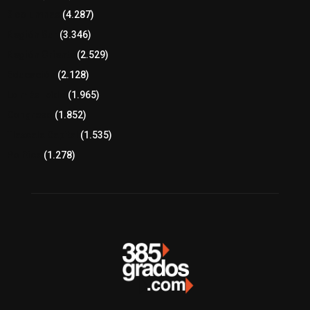
8 columnas
(4.287)
Región Sur
(3.346)
Región Oriente
(2.529)
Educación
(2.128)
Lo más leído
(1.965)
Congreso
(1.852)
Tlaxcala Capital
(1.535)
Política
(1.278)