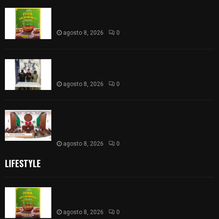
Sabores y tradiciones se suman a la feria
Internacional del Arte Efímero y de la Dalia 2026
agosto 8, 2026
0
Detienen en Apizaco a joven por presunta
portación ilegal de arma de fuego
agosto 8, 2026
0
𝗔𝗣𝗥𝗢𝗕𝗔𝗗𝗔 | 𝗘𝗹 𝗖𝗼𝗻𝗴𝗿𝗲𝘀𝗼 𝗱𝗲 𝗧𝗹𝗮𝘅𝗰𝗮𝗹𝗮
𝗮𝘃𝗮𝗹𝗮 𝗹𝗮 𝗖𝘂𝗲𝗻𝘁𝗮 𝗣ú𝗯𝗹𝗶𝗰𝗮 𝟮𝟬𝟮𝟱 𝗱𝗲 𝗖𝗼𝗻𝘁𝗹𝗮 𝗱𝗲
𝗝𝘂𝗮𝗻 𝗖𝘂𝗮𝗺𝗮𝘁𝘇𝗶
agosto 8, 2026
0
LIFESTYLE
Sabores y tradiciones se suman a la feria
Internacional del Arte Efímero y de la Dalia 2026
agosto 8, 2026
0