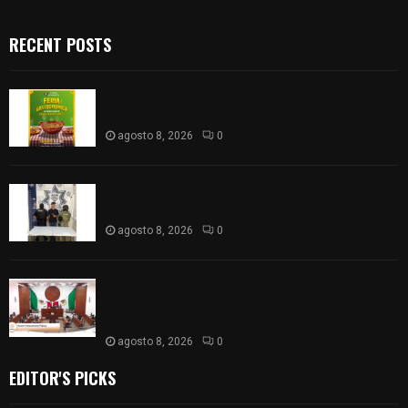
RECENT POSTS
Sabores y tradiciones se suman a la feria
Internacional del Arte Efímero y de la Dalia 2026
agosto 8, 2026
0
Detienen en Apizaco a joven por presunta
portación ilegal de arma de fuego
agosto 8, 2026
0
𝗔𝗣𝗥𝗢𝗕𝗔𝗗𝗔 | 𝗘𝗹 𝗖𝗼𝗻𝗴𝗿𝗲𝘀𝗼 𝗱𝗲 𝗧𝗹𝗮𝘅𝗰𝗮𝗹𝗮
𝗮𝘃𝗮𝗹𝗮 𝗹𝗮 𝗖𝘂𝗲𝗻𝘁𝗮 𝗣ú𝗯𝗹𝗶𝗰𝗮 𝟮𝟬𝟮𝟱 𝗱𝗲 𝗖𝗼𝗻𝘁𝗹𝗮 𝗱𝗲
𝗝𝘂𝗮𝗻 𝗖𝘂𝗮𝗺𝗮𝘁𝘇𝗶
agosto 8, 2026
0
EDITOR'S PICKS