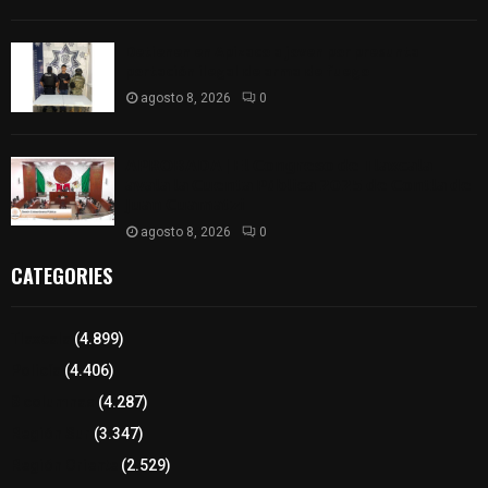
Detienen en Apizaco a joven por presunta
portación ilegal de arma de fuego
agosto 8, 2026
0
𝗔𝗣𝗥𝗢𝗕𝗔𝗗𝗔 | 𝗘𝗹 𝗖𝗼𝗻𝗴𝗿𝗲𝘀𝗼 𝗱𝗲 𝗧𝗹𝗮𝘅𝗰𝗮𝗹𝗮
𝗮𝘃𝗮𝗹𝗮 𝗹𝗮 𝗖𝘂𝗲𝗻𝘁𝗮 𝗣ú𝗯𝗹𝗶𝗰𝗮 𝟮𝟬𝟮𝟱 𝗱𝗲 𝗖𝗼𝗻𝘁𝗹𝗮 𝗱𝗲
𝗝𝘂𝗮𝗻 𝗖𝘂𝗮𝗺𝗮𝘁𝘇𝗶
agosto 8, 2026
0
CATEGORIES
Tlaxcala
(4.899)
Policía
(4.406)
8 columnas
(4.287)
Región Sur
(3.347)
Región Oriente
(2.529)