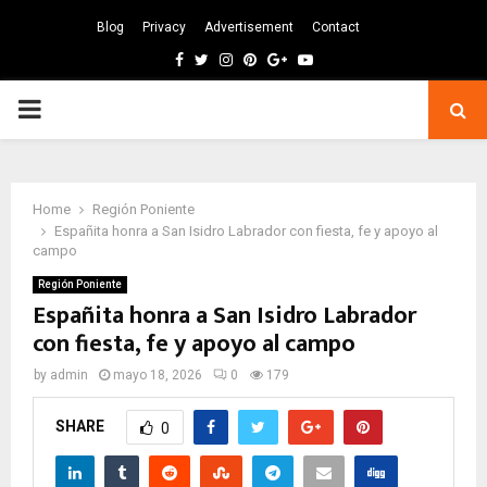
Blog
Privacy
Advertisement
Contact
Facebook
Twitter
Instagram
Pinterest
Google
Youtube
PRIMARY
MENU
Home
Región Poniente
Españita honra a San Isidro Labrador con fiesta, fe y apoyo al
campo
Región Poniente
Españita honra a San Isidro Labrador
con fiesta, fe y apoyo al campo
by
admin
mayo 18, 2026
0
179
SHARE
0