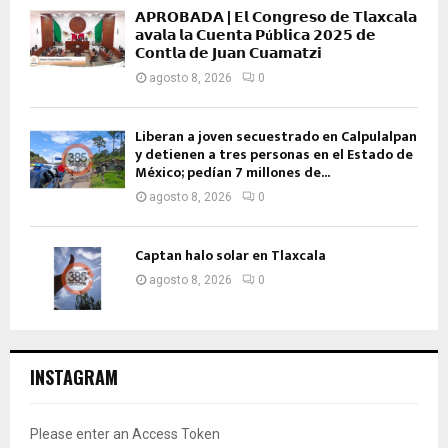
𝗔𝗣𝗥𝗢𝗕𝗔𝗗𝗔 | 𝗘𝗹 𝗖𝗼𝗻𝗴𝗿𝗲𝘀𝗼 𝗱𝗲 𝗧𝗹𝗮𝘅𝗰𝗮𝗹𝗮
𝗮𝘃𝗮𝗹𝗮 𝗹𝗮 𝗖𝘂𝗲𝗻𝘁𝗮 𝗣ú𝗯𝗹𝗶𝗰𝗮 𝟮𝟬𝟮𝟱 𝗱𝗲
𝗖𝗼𝗻𝘁𝗹𝗮 𝗱𝗲 𝗝𝘂𝗮𝗻 𝗖𝘂𝗮𝗺𝗮𝘁𝘇𝗶
agosto 8, 2026
0
Liberan a joven secuestrado en Calpulalpan
y detienen a tres personas en el Estado de
México; pedían 7 millones de...
agosto 8, 2026
0
Captan halo solar en Tlaxcala
agosto 8, 2026
0
INSTAGRAM
Please enter an Access Token