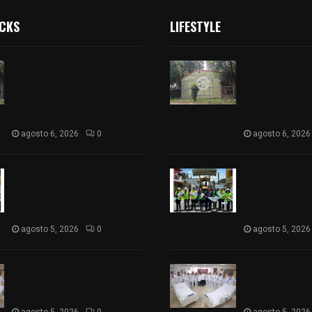
ICKS
LIFESTYLE
Colegio legión de honor de
Colegio legión
Tlaxcala elimina
Tlaxcala elimi
«militarizado» de su nombre
«militarizado»
tras orden de cierre de la
tras orden de c
SEP federal
SEP federal
agosto 6, 2026
0
agosto 6, 2026
Realiza Ayuntamiento de
Realiza Ayunt
SPM obra de pavimento de
SPM obra de p
adoquín en barrio de San
adoquín en bar
Pedro
Pedro
agosto 5, 2026
0
agosto 5, 2026
ISSSTE entrega 242 camas
ISSSTE entreg
hospitalarias eléctricas a
hospitalarias e
unidades médicas del país
unidades médic
agosto 5, 2026
0
agosto 5, 2026