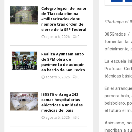
Colegio legión de honor
de Tlaxcala elimina
«militarizado» de su
*Participa el 
nombre tras orden de
cierre de la SEP federal
385Grados / 
agosto 6, 2026
0
fomentar la 
oficialmente, 
Realiza Ayuntamiento
de SPM obra de
La escuela in
pavimento de adoquín
Profesor Cert
en barrio de San Pedro
técnicas bási
agosto 5, 2026
0
En el arranque
ISSSTE entrega 242
primera bola,
camas hospitalarias
beisbolero, p
eléctricas a unidades
médicas del país
el futuro el m
agosto 5, 2026
0
Asimismo, señ
inscriban a s