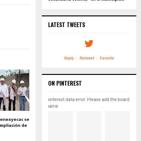
LATEST TWEETS
etweet
Favorite
Reply
Retweet
Favorite
ON PINTEREST
pinterest data error: Please add the board
name
Tenexyecac se
ampliación de