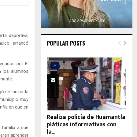
H
ta deportiva,
POPULAR POSTS
ulco, arrancó
renados por El
 a los alumnos
amante.
gó de lanzar la
 municipio muy
nfía en que en
Realiza policía de Huamantla
pláticas informativas con
 familia a que
la...
ieran aprender