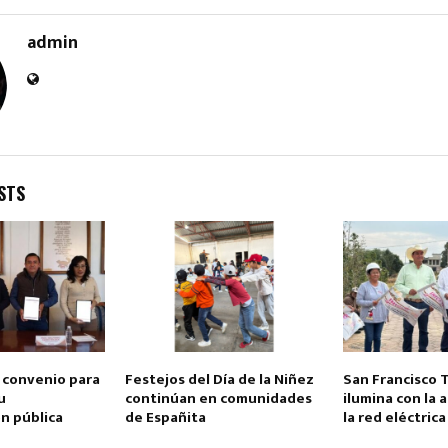
admin
Reply
Retweet
Favorite
Reply
R
STS
 convenio para
Festejos del Día de la Niñez
San Francisco 
u
continúan en comunidades
ilumina con la 
n pública
de Españita
la red eléctrica