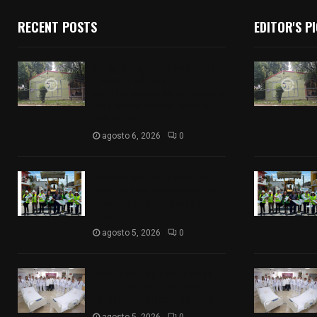
RECENT POSTS
EDITOR'S P
Colegio legión de honor de
Tlaxcala elimina
«militarizado» de su nombre
tras orden de cierre de la
SEP federal
agosto 6, 2026
0
Realiza Ayuntamiento de
SPM obra de pavimento de
adoquín en barrio de San
Pedro
agosto 5, 2026
0
ISSSTE entrega 242 camas
hospitalarias eléctricas a
unidades médicas del país
agosto 5, 2026
0