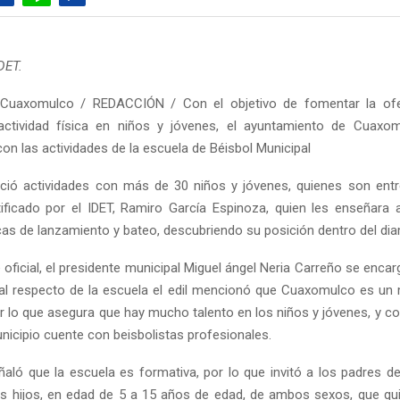
IDET.
Cuaxomulco / REDACCIÓN / Con el objetivo de fomentar la ofer
actividad física en niños y jóvenes, el ayuntamiento de Cuaxom
con las actividades de la escuela de Béisbol Municipal
ició actividades con más de 30 niños y jóvenes, quienes son ent
ificado por el IDET, Ramiro García Espinoza, quien les enseñara
cas de lanzamiento y bateo, descubriendo su posición dentro del di
 oficial, el presidente municipal Miguel ángel Neria Carreño se encar
 al respecto de la escuela el edil mencionó que Cuaxomulco es un
or lo que asegura que hay mucho talento en los niños y jóvenes, y co
unicipio cuente con beisbolistas profesionales.
aló que la escuela es formativa, por lo que invitó a los padres de
us hijos, en edad de 5 a 15 años de edad, de ambos sexos, que qu