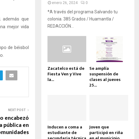
enero 26, 2024
0
*A través del programa Salvando tu
d; además que
colonia. 385 Grados / Huamantla /
REDACCIÓN...
una mejor vida
mpo de béisbol
o.
Zacatelco está de
Se amplía
Fiesta Ven y Vive
suspensión de
la...
clases al jueves
25...
NEXT POST
co encabezó
 pública en
Inducen a coma a
Joven que
comunidades
estudiante de
participó en riña
secundaria técnica
en el municipio...