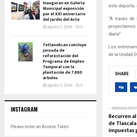
Inauguran en Galería
este deporte, 
Municipal exposición
por el XXI aniversario
“A través de
del Jardín del Arte
proyectamos u
agosto 5, 2026
0
diaria”
Tetlanohcan concluye
Los entrenami
jornada de
de la Unidad D
reforestación del
Programa de Empleo
Temporal con la
plantación de 7,880
SHARE
árboles
agosto 5, 2026
0
INSTAGRAM
PREVIOUS POST
Recurren a
de Tlaxcala
Please enter an Access Token
impuestas p