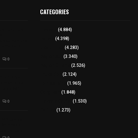
CATEGORIES
 de honor de
Tlaxcala
(4.884)
na
Policía
(4.398)
 de su nombre
ierre de la
8 columnas
(4.283)
Región Sur
(3.340)
0
Región Oriente
(2.526)
Educación
(2.124)
amiento de
avimento de
Lo más leído
(1.965)
rio de San
Congreso
(1.848)
Tlaxcala Capital
(1.530)
0
Política
(1.273)
a 242 camas
léctricas a
as del país
0