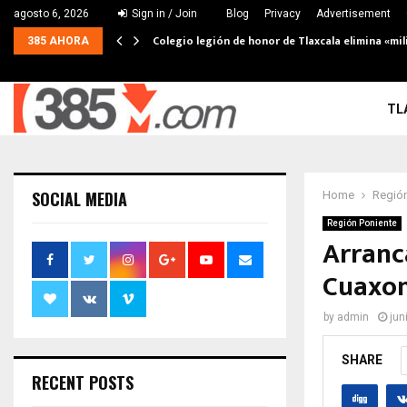
agosto 6, 2026
Sign in / Join
Blog
Privacy
Advertisement
Colegio legión de honor de Tlaxcala elimina «mil
385 AHORA
TL
SOCIAL MEDIA
Home
Región
Región Poniente
Arranca
Cuaxo
by
admin
jun
SHARE
RECENT POSTS