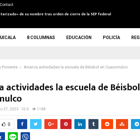
Contact
itarizado» de su nombre tras orden de cierre de la SEP federal
AXCALA
8 COLUMNAS
EDUCACIÓN
POLICÍA
REG
 Poniente
Arranca actividades la escuela de Béisbol en Cuaxomulco
 actividades la escuela de Béisbol
mulco
io 27, 2023
0
1188
0