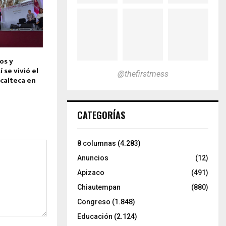
os y
 se vivió el
@thefirstmess
calteca en
CATEGORÍAS
8 columnas
(4.283)
Anuncios
(12)
Apizaco
(491)
Chiautempan
(880)
Congreso
(1.848)
Educación
(2.124)