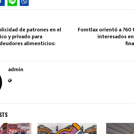
licidad de patrones en el
Fomtlax orientó a 760 
ico y privado para
interesados en
deudores alimenticios:
fin
Reply
Retweet
Favorite
Reply
R
admin
STS