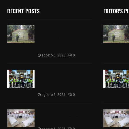
RECENT POSTS
EDITOR'S P
Colegio legión de honor de
Tlaxcala elimina
«militarizado» de su nombre
tras orden de cierre de la
SEP federal
agosto 6, 2026
0
Realiza Ayuntamiento de
SPM obra de pavimento de
adoquín en barrio de San
Pedro
agosto 5, 2026
0
ISSSTE entrega 242 camas
hospitalarias eléctricas a
unidades médicas del país
agosto 5, 2026
0