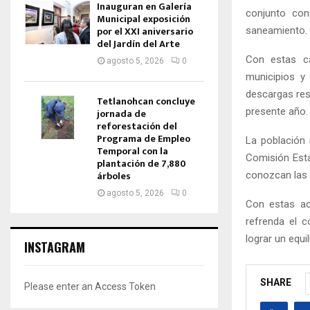
Inauguran en Galería
conjunto con
Municipal exposición
por el XXI aniversario
saneamiento.
del Jardín del Arte
Con estas ca
agosto 5, 2026
0
municipios 
descargas res
Tetlanohcan concluye
presente año.
jornada de
reforestación del
Programa de Empleo
La población 
Temporal con la
Comisión Esta
plantación de 7,880
árboles
conozcan las 
agosto 5, 2026
0
Con estas ac
refrenda el c
lograr un equi
INSTAGRAM
SHARE
Please enter an Access Token