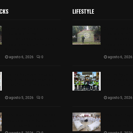
ICKS
LIFESTYLE
Colegio legión de honor de
Colegio legión
Tlaxcala elimina
Tlaxcala elimi
«militarizado» de su nombre
«militarizado»
tras orden de cierre de la
tras orden de c
SEP federal
SEP federal
agosto 6, 2026
0
agosto 6, 2026
Realiza Ayuntamiento de
Realiza Ayunt
SPM obra de pavimento de
SPM obra de p
adoquín en barrio de San
adoquín en bar
Pedro
Pedro
agosto 5, 2026
0
agosto 5, 2026
ISSSTE entrega 242 camas
ISSSTE entreg
hospitalarias eléctricas a
hospitalarias e
unidades médicas del país
unidades médic
agosto 5, 2026
0
agosto 5, 2026