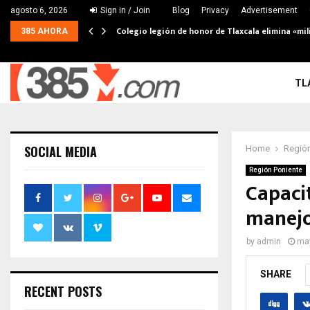
agosto 6, 2026
Sign in / Join
Blog
Privacy
Advertisement
Colegio legión de honor de Tlaxcala elimina «mil
385 AHORA
TL
SOCIAL MEDIA
Home
Región
Región Poniente
Capaci
manejo
by
admin
may
SHARE
RECENT POSTS