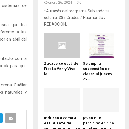
enero 26, 2024
0
s sistemas de
*A través del programa Salvando tu
colonia. 385 Grados / Huamantla /
REDACCIÓN...
busca que los
erente a las
r en abril del
ontacto con la
Zacatelco está de
Se amplía
ebook para que
Fiesta Ven y Vive
suspensión de
la...
clases al jueves
25...
orena Cuéllar
os naturales y
Inducen a coma a
Joven que
estudiante de
participó en riña
secundaria técnica
en el municipio...