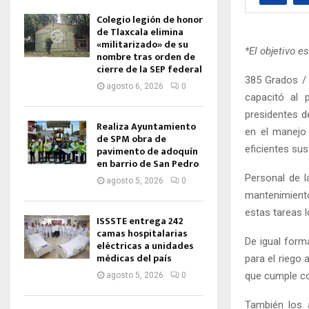
Colegio legión de honor
de Tlaxcala elimina
«militarizado» de su
*El objetivo e
nombre tras orden de
cierre de la SEP federal
385 Grados /
agosto 6, 2026
0
capacitó al 
presidentes d
Realiza Ayuntamiento
en el manejo
de SPM obra de
eficientes su
pavimento de adoquín
en barrio de San Pedro
Personal de l
agosto 5, 2026
0
mantenimiento
estas tareas 
ISSSTE entrega 242
camas hospitalarias
De igual forma
eléctricas a unidades
médicas del país
para el riego 
que cumple c
agosto 5, 2026
0
También los 