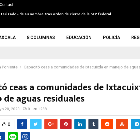
Contact
itarizado» de su nombre tras orden de cierre de la SEP federal
AXCALA
8 COLUMNAS
EDUCACIÓN
POLICÍA
REG
 Poniente
Capacitó ceas a comunidades de Ixtacuixtla en manejo de aguas
tó ceas a comunidades de Ixtacuix
 de aguas residuales
o 20, 2023
0
1288
0