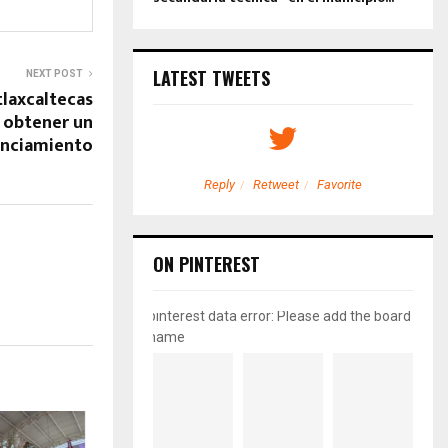
LATEST TWEETS
NEXT POST
tlaxcaltecas
 obtener un
anciamiento
etweet
Favorite
Reply
Retweet
Favorite
ON PINTEREST
pinterest data error: Please add the board
name