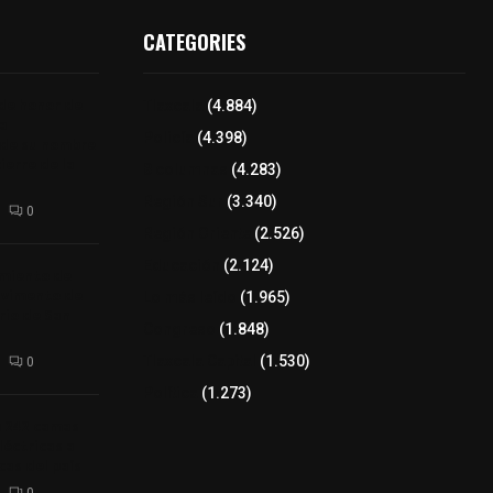
CATEGORIES
 de honor de
Tlaxcala
(4.884)
na
Policía
(4.398)
 de su nombre
ierre de la
8 columnas
(4.283)
Región Sur
(3.340)
0
Región Oriente
(2.526)
Educación
(2.124)
amiento de
avimento de
Lo más leído
(1.965)
rio de San
Congreso
(1.848)
Tlaxcala Capital
(1.530)
0
Política
(1.273)
a 242 camas
léctricas a
as del país
0