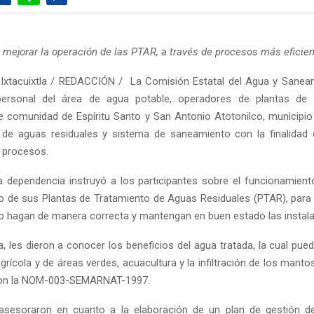
s mejorar la operación de las PTAR, a través de procesos más eficien
 Ixtacuixtla / REDACCIÓN / La Comisión Estatal del Agua y Sanea
personal del área de agua potable, operadores de plantas de 
e comunidad de Espíritu Santo y San Antonio Atotonilco, municipio d
 de aguas residuales y sistema de saneamiento con la finalidad
s procesos.
a dependencia instruyó a los participantes sobre el funcionamient
 de sus Plantas de Tratamiento de Aguas Residuales (PTAR), para q
lo hagan de manera correcta y mantengan en buen estado las instal
, les dieron a conocer los beneficios del agua tratada, la cual pued
agrícola y de áreas verdes, acuacultura y la infiltración de los manto
on la NOM-003-SEMARNAT-1997.
asesoraron en cuanto a la elaboración de un plan de gestión d