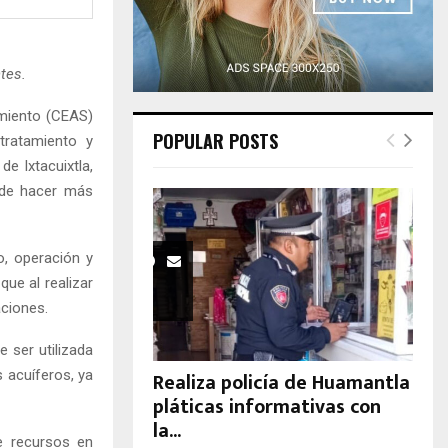
H
tes.
miento (CEAS)
POPULAR POSTS
tratamiento y
e Ixtacuixtla,
 de hacer más
o, operación y
ue al realizar
aciones.
e ser utilizada
s acuíferos, ya
Realiza policía de Huamantla
pláticas informativas con
la...
e recursos en