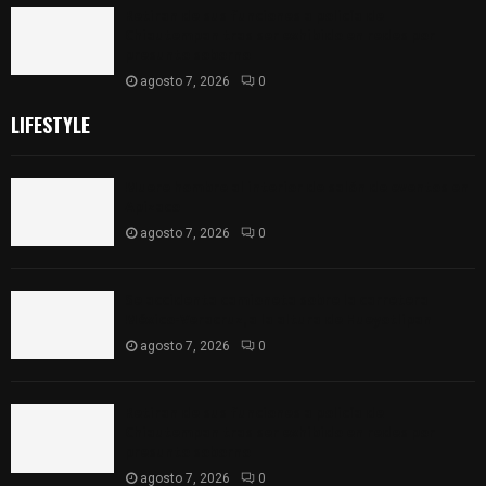
Retiran de sus funciones a policía de
Chiautempan tras ser exhibido en redes por
presunto soborno
agosto 7, 2026
0
LIFESTYLE
Muere hombre al interior de salón de eventos en
Apizaco
agosto 7, 2026
0
Se accidenta camioneta sobre la carretera
México-Veracruz, a la altura de Hueyotlipan
agosto 7, 2026
0
Retiran de sus funciones a policía de
Chiautempan tras ser exhibido en redes por
presunto soborno
agosto 7, 2026
0