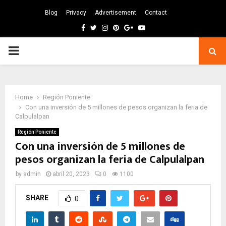
Blog
Privacy
Advertisement
Contact
Facebook
Twitter
Instagram
Pinterest
Google
Youtube
PRIMARY
MENU
Home
Región Poniente
Con una inversión de 5 millones de pesos organizan la feria de
Calpulalpan
Región Poniente
Con una inversión de 5 millones de
pesos organizan la feria de Calpulalpan
by
admin
abril 20, 2023
0
1100
SHARE
0