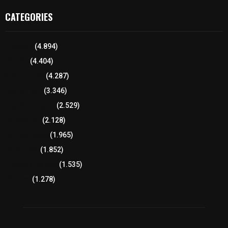
CATEGORIES
Tlaxcala
(4.894)
Policía
(4.404)
8 columnas
(4.287)
Región Sur
(3.346)
Región Oriente
(2.529)
Educación
(2.128)
Lo más leído
(1.965)
Congreso
(1.852)
Tlaxcala Capital
(1.535)
Política
(1.278)