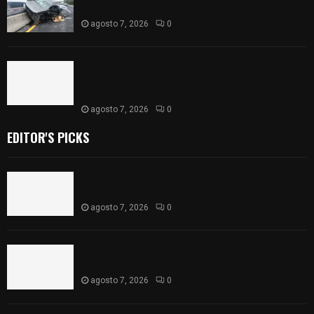
México-Veracruz, a la altura de Hueyotlipan
agosto 7, 2026
0
Retiran de sus funciones a policía de
Chiautempan tras ser exhibido en redes por
presunto soborno
agosto 7, 2026
0
EDITOR'S PICKS
Muere hombre al interior de salón de eventos en
Apizaco
agosto 7, 2026
0
Se accidenta camioneta sobre la carretera
México-Veracruz, a la altura de Hueyotlipan
agosto 7, 2026
0