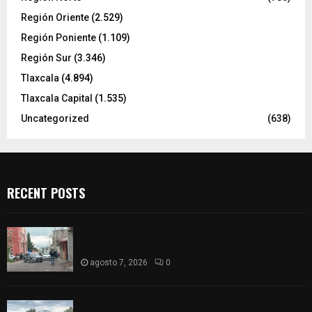
Región Oriente
(2.529)
Región Poniente
(1.109)
Región Sur
(3.346)
Tlaxcala
(4.894)
Tlaxcala Capital
(1.535)
Uncategorized
(638)
RECENT POSTS
Muere hombre al interior de salón de eventos en
Apizaco
agosto 7, 2026
0
Se accidenta camioneta sobre la carretera