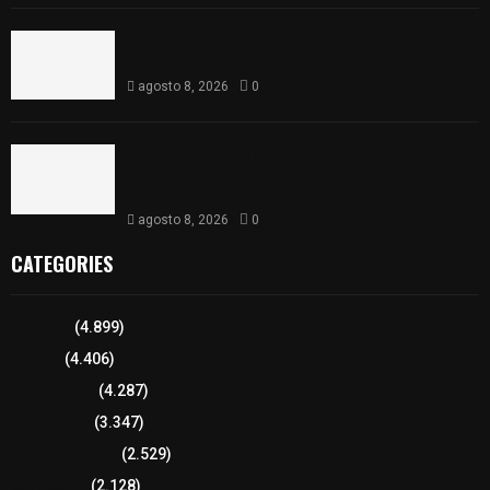
Detienen en Apizaco a joven por presunta
portación ilegal de arma de fuego
agosto 8, 2026
0
𝗔𝗣𝗥𝗢𝗕𝗔𝗗𝗔 | 𝗘𝗹 𝗖𝗼𝗻𝗴𝗿𝗲𝘀𝗼 𝗱𝗲 𝗧𝗹𝗮𝘅𝗰𝗮𝗹𝗮
𝗮𝘃𝗮𝗹𝗮 𝗹𝗮 𝗖𝘂𝗲𝗻𝘁𝗮 𝗣ú𝗯𝗹𝗶𝗰𝗮 𝟮𝟬𝟮𝟱 𝗱𝗲 𝗖𝗼𝗻𝘁𝗹𝗮 𝗱𝗲
𝗝𝘂𝗮𝗻 𝗖𝘂𝗮𝗺𝗮𝘁𝘇𝗶
agosto 8, 2026
0
CATEGORIES
Tlaxcala
(4.899)
Policía
(4.406)
8 columnas
(4.287)
Región Sur
(3.347)
Región Oriente
(2.529)
Educación
(2.128)