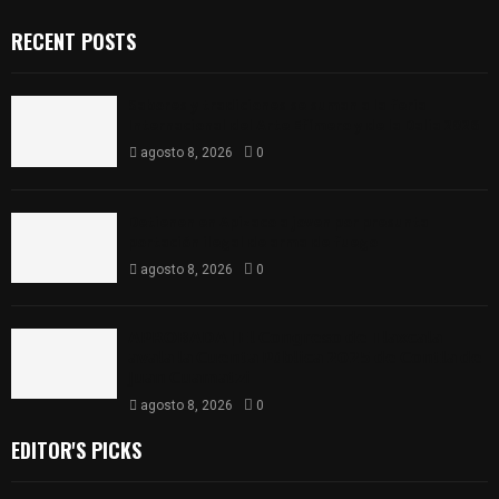
RECENT POSTS
Sabores y tradiciones se suman a la feria
Internacional del Arte Efímero y de la Dalia 2026
agosto 8, 2026
0
Detienen en Apizaco a joven por presunta
portación ilegal de arma de fuego
agosto 8, 2026
0
𝗔𝗣𝗥𝗢𝗕𝗔𝗗𝗔 | 𝗘𝗹 𝗖𝗼𝗻𝗴𝗿𝗲𝘀𝗼 𝗱𝗲 𝗧𝗹𝗮𝘅𝗰𝗮𝗹𝗮
𝗮𝘃𝗮𝗹𝗮 𝗹𝗮 𝗖𝘂𝗲𝗻𝘁𝗮 𝗣ú𝗯𝗹𝗶𝗰𝗮 𝟮𝟬𝟮𝟱 𝗱𝗲 𝗖𝗼𝗻𝘁𝗹𝗮 𝗱𝗲
𝗝𝘂𝗮𝗻 𝗖𝘂𝗮𝗺𝗮𝘁𝘇𝗶
agosto 8, 2026
0
EDITOR'S PICKS