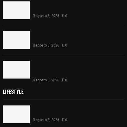
Sabores y tradiciones se suman a la feria
Internacional del Arte Efímero y de la Dalia 2026
agosto 8, 2026
0
Detienen en Apizaco a joven por presunta
portación ilegal de arma de fuego
agosto 8, 2026
0
𝗔𝗣𝗥𝗢𝗕𝗔𝗗𝗔 | 𝗘𝗹 𝗖𝗼𝗻𝗴𝗿𝗲𝘀𝗼 𝗱𝗲 𝗧𝗹𝗮𝘅𝗰𝗮𝗹𝗮
𝗮𝘃𝗮𝗹𝗮 𝗹𝗮 𝗖𝘂𝗲𝗻𝘁𝗮 𝗣ú𝗯𝗹𝗶𝗰𝗮 𝟮𝟬𝟮𝟱 𝗱𝗲 𝗖𝗼𝗻𝘁𝗹𝗮 𝗱𝗲
𝗝𝘂𝗮𝗻 𝗖𝘂𝗮𝗺𝗮𝘁𝘇𝗶
agosto 8, 2026
0
LIFESTYLE
Sabores y tradiciones se suman a la feria
Internacional del Arte Efímero y de la Dalia 2026
agosto 8, 2026
0