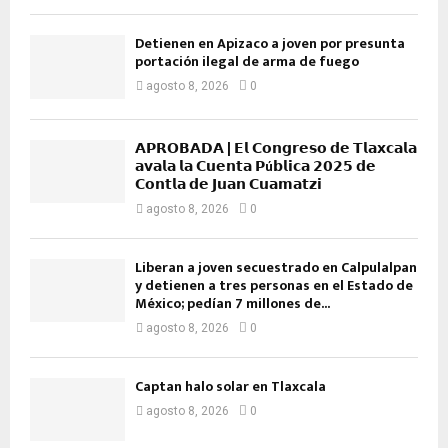
Detienen en Apizaco a joven por presunta
portación ilegal de arma de fuego
agosto 8, 2026
0
𝗔𝗣𝗥𝗢𝗕𝗔𝗗𝗔 | 𝗘𝗹 𝗖𝗼𝗻𝗴𝗿𝗲𝘀𝗼 𝗱𝗲 𝗧𝗹𝗮𝘅𝗰𝗮𝗹𝗮
𝗮𝘃𝗮𝗹𝗮 𝗹𝗮 𝗖𝘂𝗲𝗻𝘁𝗮 𝗣ú𝗯𝗹𝗶𝗰𝗮 𝟮𝟬𝟮𝟱 𝗱𝗲
𝗖𝗼𝗻𝘁𝗹𝗮 𝗱𝗲 𝗝𝘂𝗮𝗻 𝗖𝘂𝗮𝗺𝗮𝘁𝘇𝗶
agosto 8, 2026
0
Liberan a joven secuestrado en Calpulalpan
y detienen a tres personas en el Estado de
México; pedían 7 millones de...
agosto 8, 2026
0
Captan halo solar en Tlaxcala
agosto 8, 2026
0