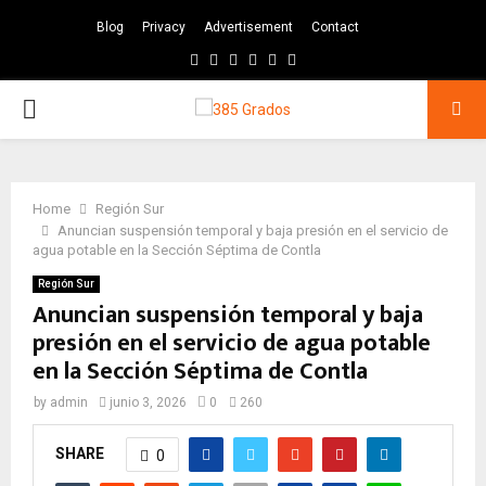
Blog
Privacy
Advertisement
Contact
Facebook
Twitter
Instagram
Pinterest
Google
Youtube
PRIMARY
MENU
Home
Región Sur
Anuncian suspensión temporal y baja presión en el servicio de
agua potable en la Sección Séptima de Contla
Región Sur
Anuncian suspensión temporal y baja
presión en el servicio de agua potable
en la Sección Séptima de Contla
by
admin
junio 3, 2026
0
260
SHARE
0