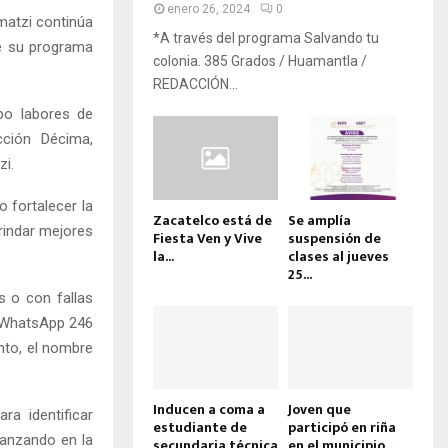
enero 26, 2024
0
matzi continúa
*A través del programa Salvando tu
de su programa
colonia. 385 Grados / Huamantla /
REDACCIÓN...
bo labores de
cción Décima,
zi.
 fortalecer la
Zacatelco está de
Se amplía
brindar mejores
Fiesta Ven y Vive
suspensión de
la...
clases al jueves
25...
s o con fallas
e WhatsApp 246
nto, el nombre
Inducen a coma a
Joven que
ra identificar
estudiante de
participó en riña
vanzando en la
secundaria técnica
en el municipio...