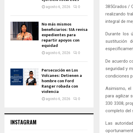
385Grados / C
agosto 6, 2026
0
realizando tr
integral de me
No más mismos
beneficiarios: SIA revisa
Durante los 
expedientes para
repartir apoyos con
sustitución 
equidad
específicamen
agosto 6, 2026
0
De acuerdo co
seguridad y me
Persecución en Los
Volcanes: Detienen a
condiciones p
hombre con Ford
Ranger robada con
Asimismo, el 
violencia
para agilizar
agosto 6, 2026
0
330 3308, pro
completo del s
INSTAGRAM
Las autoridad
oportunamente