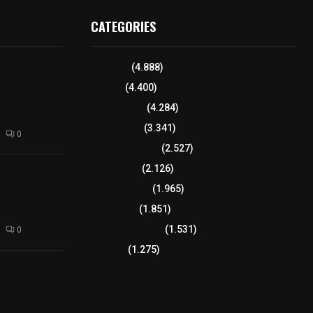
CATEGORIES
aña de
Tlaxcala
(4.888)
de perros y
Policía
(4.400)
Alta y San
n el
8 columnas
(4.284)
epetitla
Región Sur
(3.341)
0
Región Oriente
(2.527)
Educación
(2.126)
tados a
oductores,
Lo más leído
(1.965)
pobladores de
Congreso
(1.851)
Tlaxcala Capital
(1.531)
0
Política
(1.275)
 la
 dictámenes
 públicas de
bles del