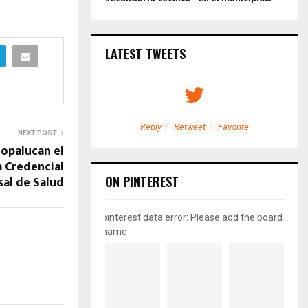
LATEST TWEETS
etweet
Favorite
Reply
Retweet
Favorite
NEXT POST
opalucan el
a Credencial
sal de Salud
ON PINTEREST
pinterest data error: Please add the board
name