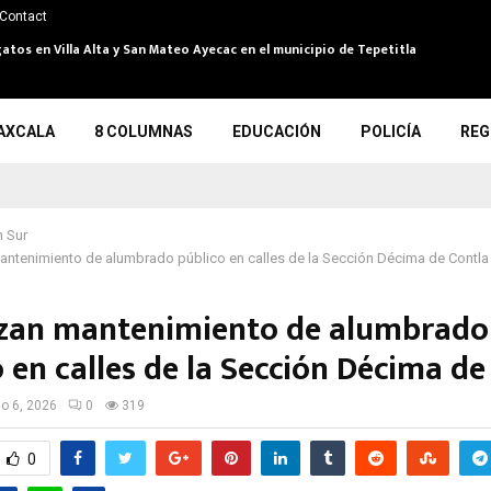
Contact
atos en Villa Alta y San Mateo Ayecac en el municipio de Tepetitla
AXCALA
8 COLUMNAS
EDUCACIÓN
POLICÍA
REG
 Sur
antenimiento de alumbrado público en calles de la Sección Décima de Contla
zan mantenimiento de alumbrado
 en calles de la Sección Décima de
io 6, 2026
0
319
0