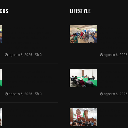
ICKS
LIFESTYLE
Realizan campaña de
Realizan camp
esterilización de perros y
esterilización 
gatos en Villa Alta y San
gatos en Villa 
Mateo Ayecac en el
Mateo Ayecac e
municipio de Tepetitla
municipio de T
agosto 6, 2026
0
agosto 6, 2026
Atienden diputados a
Atienden dipu
comisión de productores,
comisión de pr
ejidatarios y pobladores de
ejidatarios y 
Ixtenco
Ixtenco
agosto 6, 2026
0
agosto 6, 2026
Inicia Congreso la
Inicia Congreso
aprobación de dictámenes
aprobación de
de las cuentas públicas de
de las cuentas
entes fiscalizables del
entes fiscaliza