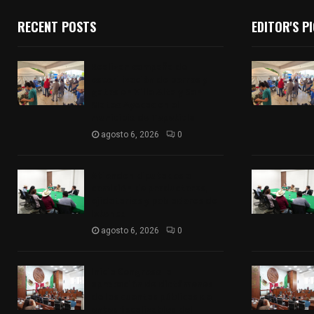
RECENT POSTS
EDITOR'S P
Realizan campaña de
esterilización de perros y
gatos en Villa Alta y San
Mateo Ayecac en el
municipio de Tepetitla
agosto 6, 2026
0
Atienden diputados a
comisión de productores,
ejidatarios y pobladores de
Ixtenco
agosto 6, 2026
0
Inicia Congreso la
aprobación de dictámenes
de las cuentas públicas de
entes fiscalizables del