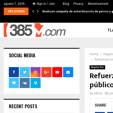
agosto 7, 2026
Sign in / Join
Blog
Privacy
Advertisement
Realizan campaña de esterilización de perros y g
385 AHORA
TL
SOCIAL MEDIA
Home
Región
Refuerzan m
Región Sur
Refuer
público
by
admin
jun
RECENT POSTS
SHARE