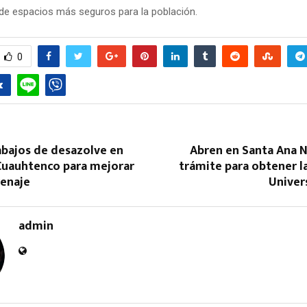
de espacios más seguros para la población.
0
Reply
Retweet
Favorite
Reply
R
abajos de desazolve en
Abren en Santa Ana N
 Cuauhtenco para mejorar
trámite para obtener l
renaje
Univer
admin