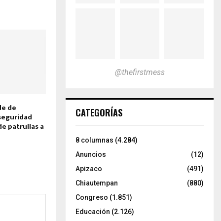
@thefirstmess
de de
CATEGORÍAS
 seguridad
de patrullas a
8 columnas
(4.284)
Anuncios
(12)
Apizaco
(491)
Chiautempan
(880)
Congreso
(1.851)
Educación
(2.126)