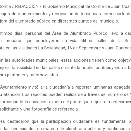
ontla / REDACCIÓN / El Gobierno Municipal de Contla de Juan Cua
abajos de mantenimiento y renovación de luminarias como parte 
jora del alumbrado público en diferentes puntos del municipio.
últimos días, personal del Área de Alumbrado Público llevó a ca
de lámparas que concluyeron su vida útil en calles de la Se
te en las vialidades La Solidaridad, 16 de Septiembre y Juan Cuamat
n las autoridades municipales, estas acciones tienen como objetivo
jorar la visibilidad en las calles durante la noche, contribuyendo a 
ara peatones y automovilistas.
Ayuntamiento invitó a la ciudadanía a reportar luminarias apagada
 su atención. Los reportes pueden realizarse a través del número d
porcionando la ubicación exacta del poste que requiere mantenimie
olicitante y una fotografía de referencia.
es destacaron que la participación ciudadana es fundamental pa
 las necesidades en materia de alumbrado público y continuar a