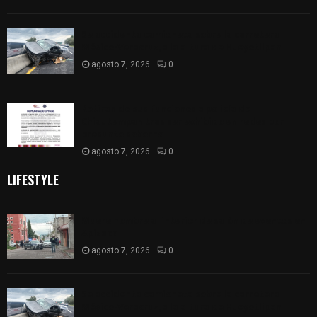
Se accidenta camioneta sobre la carretera
México-Veracruz, a la altura de Hueyotlipan
agosto 7, 2026
0
Retiran de sus funciones a policía de
Chiautempan tras ser exhibido en redes por
presunto soborno
agosto 7, 2026
0
LIFESTYLE
Muere hombre al interior de salón de eventos en
Apizaco
agosto 7, 2026
0
Se accidenta camioneta sobre la carretera
México-Veracruz, a la altura de Hueyotlipan