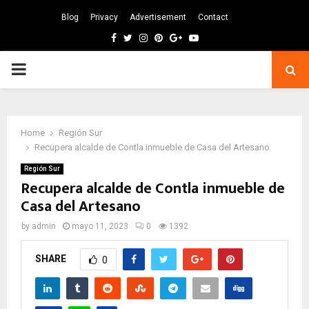
Blog
Privacy
Advertisement
Contact
Facebook
Twitter
Instagram
Pinterest
Google
Youtube
PRIMARY
MENU
Home
Región Sur
Recupera alcalde de Contla inmueble de Casa del Artesano
Región Sur
Recupera alcalde de Contla inmueble de
Casa del Artesano
by
admin
mayo 11, 2023
0
1392
SHARE
0