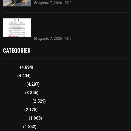
agosto 7, 2026
0
Retiran de sus funciones a policía de
Chiautempan tras ser exhibido en redes por
presunto soborno
agosto 7, 2026
0
CATEGORIES
Tlaxcala
(4.894)
Policía
(4.404)
8 columnas
(4.287)
Región Sur
(3.346)
Región Oriente
(2.529)
Educación
(2.128)
Lo más leído
(1.965)
Congreso
(1.852)