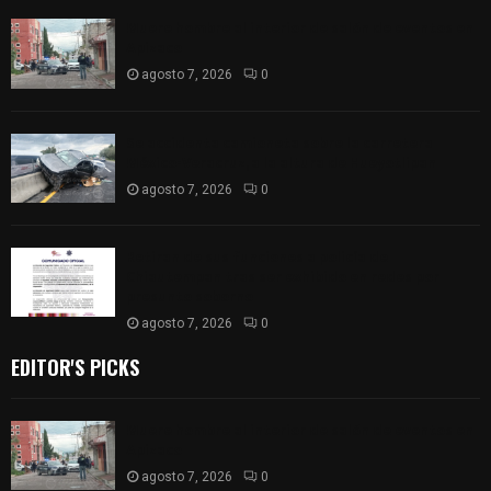
Muere hombre al interior de salón de eventos en
Apizaco
agosto 7, 2026
0
Se accidenta camioneta sobre la carretera
México-Veracruz, a la altura de Hueyotlipan
agosto 7, 2026
0
Retiran de sus funciones a policía de
Chiautempan tras ser exhibido en redes por
presunto soborno
agosto 7, 2026
0
EDITOR'S PICKS
Muere hombre al interior de salón de eventos en
Apizaco
agosto 7, 2026
0