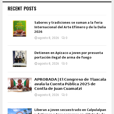
RECENT POSTS
Sabores y tradiciones se suman a la feria
Internacional del Arte Efímero y de la Dalia
2026
agosto 8, 2026
0
Detienen en Apizaco a joven por presunta
portación ilegal de arma de fuego
agosto 8, 2026
0
𝗔𝗣𝗥𝗢𝗕𝗔𝗗𝗔 | 𝗘𝗹 𝗖𝗼𝗻𝗴𝗿𝗲𝘀𝗼 𝗱𝗲 𝗧𝗹𝗮𝘅𝗰𝗮𝗹𝗮
𝗮𝘃𝗮𝗹𝗮 𝗹𝗮 𝗖𝘂𝗲𝗻𝘁𝗮 𝗣ú𝗯𝗹𝗶𝗰𝗮 𝟮𝟬𝟮𝟱 𝗱𝗲
𝗖𝗼𝗻𝘁𝗹𝗮 𝗱𝗲 𝗝𝘂𝗮𝗻 𝗖𝘂𝗮𝗺𝗮𝘁𝘇𝗶
agosto 8, 2026
0
Liberan a joven secuestrado en Calpulalpan