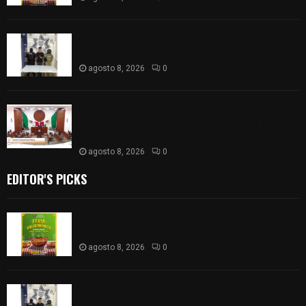
Detienen en Apizaco a joven por presunta
portación ilegal de arma de fuego
agosto 8, 2026
0
𝗔𝗣𝗥𝗢𝗕𝗔𝗗𝗔 | 𝗘𝗹 𝗖𝗼𝗻𝗴𝗿𝗲𝘀𝗼 𝗱𝗲 𝗧𝗹𝗮𝘅𝗰𝗮𝗹𝗮
𝗮𝘃𝗮𝗹𝗮 𝗹𝗮 𝗖𝘂𝗲𝗻𝘁𝗮 𝗣ú𝗯𝗹𝗶𝗰𝗮 𝟮𝟬𝟮𝟱 𝗱𝗲 𝗖𝗼𝗻𝘁𝗹𝗮 𝗱𝗲
𝗝𝘂𝗮𝗻 𝗖𝘂𝗮𝗺𝗮𝘁𝘇𝗶
agosto 8, 2026
0
EDITOR'S PICKS
Sabores y tradiciones se suman a la feria
Internacional del Arte Efímero y de la Dalia 2026
agosto 8, 2026
0
Detienen en Apizaco a joven por presunta
portación ilegal de arma de fuego