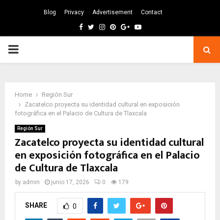
Blog
Privacy
Advertisement
Contact
Facebook
Twitter
Instagram
Pinterest
Google
Youtube
PRIMARY
MENU
Home
Región Sur
Zacatelco proyecta su identidad cultural en exposición
fotográfica en el Palacio de Cultura de Tlaxcala
Región Sur
Zacatelco proyecta su identidad cultural
en exposición fotográfica en el Palacio
de Cultura de Tlaxcala
by
admin
junio 17, 2026
0
179
SHARE
0