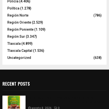
Policía
(4.406)
Política
(1.278)
Región Norte
(786)
Región Oriente
(2.529)
Región Poniente
(1.109)
Región Sur
(3.347)
Tlaxcala
(4.899)
Tlaxcala Capital
(1.536)
Uncategorized
(638)
RECENT POSTS
Sabores y tradiciones se suman a la feria
Internacional del Arte Efímero y de la Dalia 2026
agosto 8, 2026
0