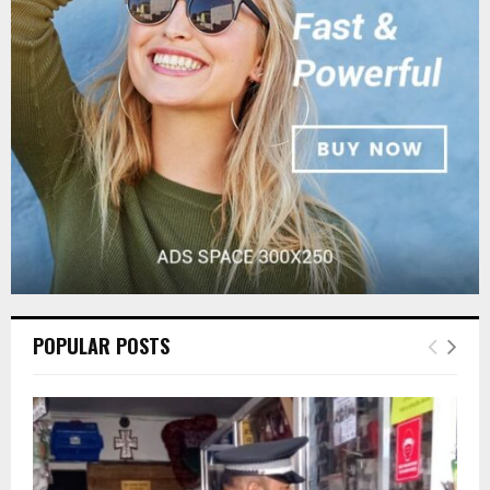
r
R
:
C
H
POPULAR POSTS