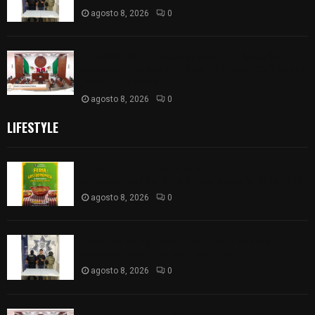
agosto 8, 2026
0
𝗔𝗣𝗥𝗢𝗕𝗔𝗗𝗔 | 𝗘𝗹 𝗖𝗼𝗻𝗴𝗿𝗲𝘀𝗼 𝗱𝗲 𝗧𝗹𝗮𝘅𝗰𝗮𝗹𝗮
𝗮𝘃𝗮𝗹𝗮 𝗹𝗮 𝗖𝘂𝗲𝗻𝘁𝗮 𝗣ú𝗯𝗹𝗶𝗰𝗮 𝟮𝟬𝟮𝟱 𝗱𝗲 𝗖𝗼𝗻𝘁𝗹𝗮 𝗱𝗲
𝗝𝘂𝗮𝗻 𝗖𝘂𝗮𝗺𝗮𝘁𝘇𝗶
agosto 8, 2026
0
LIFESTYLE
Sabores y tradiciones se suman a la feria
Internacional del Arte Efímero y de la Dalia 2026
agosto 8, 2026
0
Detienen en Apizaco a joven por presunta
portación ilegal de arma de fuego
agosto 8, 2026
0
𝗔𝗣𝗥𝗢𝗕𝗔𝗗𝗔 | 𝗘𝗹 𝗖𝗼𝗻𝗴𝗿𝗲𝘀𝗼 𝗱𝗲 𝗧𝗹𝗮𝘅𝗰𝗮𝗹𝗮