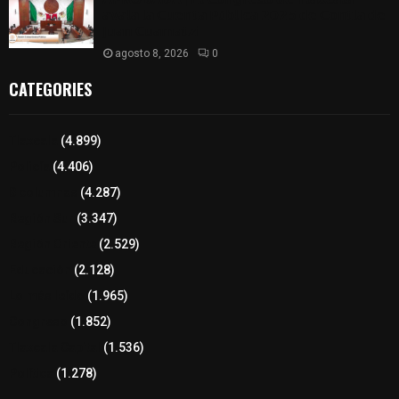
𝗮𝘃𝗮𝗹𝗮 𝗹𝗮 𝗖𝘂𝗲𝗻𝘁𝗮 𝗣ú𝗯𝗹𝗶𝗰𝗮 𝟮𝟬𝟮𝟱 𝗱𝗲 𝗖𝗼𝗻𝘁𝗹𝗮 𝗱𝗲
𝗝𝘂𝗮𝗻 𝗖𝘂𝗮𝗺𝗮𝘁𝘇𝗶
agosto 8, 2026
0
CATEGORIES
Tlaxcala
(4.899)
Policía
(4.406)
8 columnas
(4.287)
Región Sur
(3.347)
Región Oriente
(2.529)
Educación
(2.128)
Lo más leído
(1.965)
Congreso
(1.852)
Tlaxcala Capital
(1.536)
Política
(1.278)