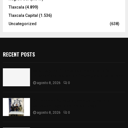
Tlaxcala
(4.899)
Tlaxcala Capital
(1.536)
Uncategorized
(638)
RECENT POSTS
Sabores y tradiciones se suman a la feria
Internacional del Arte Efímero y de la Dalia 2026
agosto 8, 2026
0
Detienen en Apizaco a joven por presunta
portación ilegal de arma de fuego
agosto 8, 2026
0