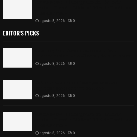
𝗔𝗣𝗥𝗢𝗕𝗔𝗗𝗔 | 𝗘𝗹 𝗖𝗼𝗻𝗴𝗿𝗲𝘀𝗼 𝗱𝗲 𝗧𝗹𝗮𝘅𝗰𝗮𝗹𝗮
𝗮𝘃𝗮𝗹𝗮 𝗹𝗮 𝗖𝘂𝗲𝗻𝘁𝗮 𝗣ú𝗯𝗹𝗶𝗰𝗮 𝟮𝟬𝟮𝟱 𝗱𝗲 𝗖𝗼𝗻𝘁𝗹𝗮 𝗱𝗲
𝗝𝘂𝗮𝗻 𝗖𝘂𝗮𝗺𝗮𝘁𝘇𝗶
agosto 8, 2026
0
EDITOR'S PICKS
Sabores y tradiciones se suman a la feria
Internacional del Arte Efímero y de la Dalia 2026
agosto 8, 2026
0
Detienen en Apizaco a joven por presunta
portación ilegal de arma de fuego
agosto 8, 2026
0
𝗔𝗣𝗥𝗢𝗕𝗔𝗗𝗔 | 𝗘𝗹 𝗖𝗼𝗻𝗴𝗿𝗲𝘀𝗼 𝗱𝗲 𝗧𝗹𝗮𝘅𝗰𝗮𝗹𝗮
𝗮𝘃𝗮𝗹𝗮 𝗹𝗮 𝗖𝘂𝗲𝗻𝘁𝗮 𝗣ú𝗯𝗹𝗶𝗰𝗮 𝟮𝟬𝟮𝟱 𝗱𝗲 𝗖𝗼𝗻𝘁𝗹𝗮 𝗱𝗲
𝗝𝘂𝗮𝗻 𝗖𝘂𝗮𝗺𝗮𝘁𝘇𝗶
agosto 8, 2026
0