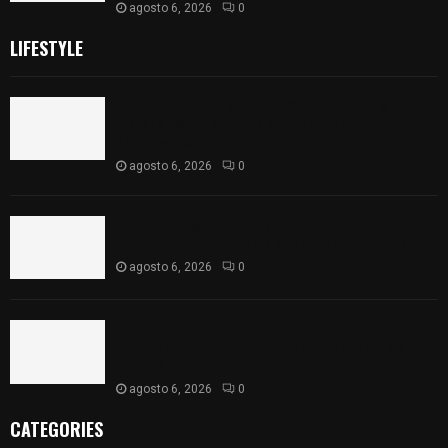
agosto 6, 2026
0
LIFESTYLE
Sembrando Vida plantará 65 mil árboles y
lanzará 50 mil semillas con drones en
Atltzayanca
agosto 6, 2026
0
Declara Congreso del Estado aprobado el
Decreto 285 de reforma a la Constitución local
agosto 6, 2026
0
Huamantla facilita el acceso al concierto de
Grupo Liberación con ajuste en los costos de los
boletos
agosto 6, 2026
0
CATEGORIES