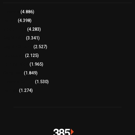
Tlaxcala
(4.886)
Policía
(4.398)
8 columnas
(4.283)
Región Sur
(3.341)
Región Oriente
(2.527)
Educación
(2.125)
Lo más leído
(1.965)
Congreso
(1.849)
Tlaxcala Capital
(1.530)
Política
(1.274)