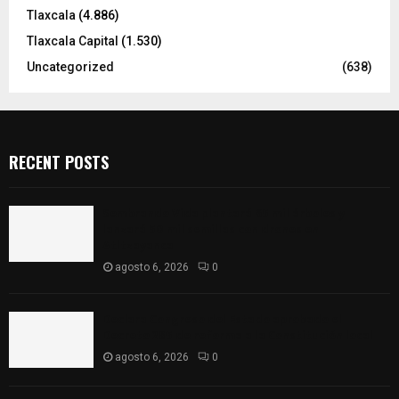
Tlaxcala
(4.886)
Tlaxcala Capital
(1.530)
Uncategorized
(638)
RECENT POSTS
Sembrando Vida plantará 65 mil árboles y
lanzará 50 mil semillas con drones en
Atltzayanca
agosto 6, 2026
0
Declara Congreso del Estado aprobado el
Decreto 285 de reforma a la Constitución local
agosto 6, 2026
0