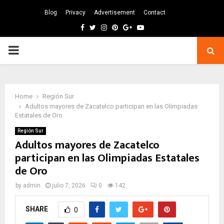
Blog
Privacy
Advertisement
Contact
Facebook
Twitter
Instagram
Pinterest
Google
Youtube
PRIMARY
MENU
Home
Región Sur
Adultos mayores de Zacatelco participan en las Olimpiadas
Estatales de Oro
Región Sur
Adultos mayores de Zacatelco
participan en las Olimpiadas Estatales
de Oro
by
admin
julio 7, 2026
0
142
SHARE
0