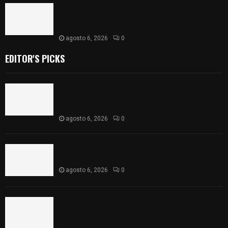
Huamantla facilita el acceso al concierto de
Grupo Liberación con ajuste en los costos de los
boletos
agosto 6, 2026
0
EDITOR'S PICKS
Sembrando Vida plantará 65 mil árboles y
lanzará 50 mil semillas con drones en
Atltzayanca
agosto 6, 2026
0
Declara Congreso del Estado aprobado el
Decreto 285 de reforma a la Constitución local
agosto 6, 2026
0
Huamantla facilita el acceso al concierto de
Grupo Liberación con ajuste en los costos de los
boletos