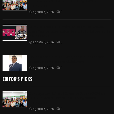
la Biblioteca Municipal de La Magdalena
Tlaltelulco
agosto 6, 2026
0
La UATx propicia la reflexión sobre los nuevos
desafíos del acompañamiento tutorial por parte
del docente
agosto 6, 2026
0
Del comercio a la política: José Víctor Rendón
busca un cambio para Zitlaltepec
agosto 6, 2026
0
EDITOR'S PICKS
Concluye con éxito el Curso de Verano 2026 de
la Biblioteca Municipal de La Magdalena
Tlaltelulco
agosto 6, 2026
0