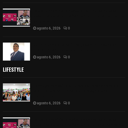
La UATx propicia la reflexión sobre los nuevos
desafíos del acompañamiento tutorial por parte
del docente
agosto 6, 2026
0
Del comercio a la política: José Víctor Rendón
busca un cambio para Zitlaltepec
agosto 6, 2026
0
LIFESTYLE
Concluye con éxito el Curso de Verano 2026 de
la Biblioteca Municipal de La Magdalena
Tlaltelulco
agosto 6, 2026
0
La UATx propicia la reflexión sobre los nuevos
desafíos del acompañamiento tutorial por parte