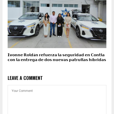
𝗜𝘃𝗼𝗻𝗻𝗲 𝗥𝗼𝗹𝗱á𝗻 𝗿𝗲𝗳𝘂𝗲𝗿𝘇𝗮 𝗹𝗮 𝘀𝗲𝗴𝘂𝗿𝗶𝗱𝗮𝗱 𝗲𝗻 𝗖𝗼𝗻𝘁𝗹𝗮
𝗰𝗼𝗻 𝗹𝗮 𝗲𝗻𝘁𝗿𝗲𝗴𝗮 𝗱𝗲 𝗱𝗼𝘀 𝗻𝘂𝗲𝘃𝗮𝘀 𝗽𝗮𝘁𝗿𝘂𝗹𝗹𝗮𝘀 𝗵í𝗯𝗿𝗶𝗱𝗮𝘀
LEAVE A COMMENT