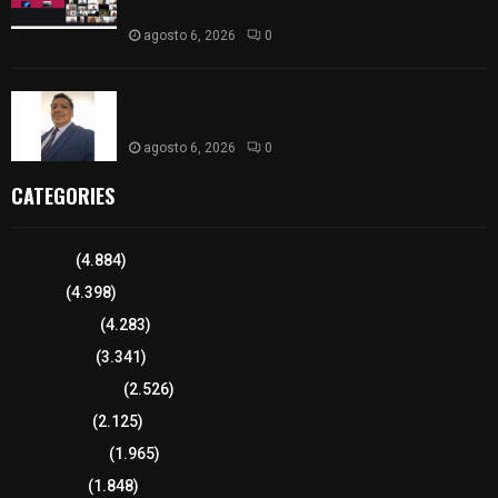
del docente
agosto 6, 2026
0
Del comercio a la política: José Víctor Rendón
busca un cambio para Zitlaltepec
agosto 6, 2026
0
CATEGORIES
Tlaxcala
(4.884)
Policía
(4.398)
8 columnas
(4.283)
Región Sur
(3.341)
Región Oriente
(2.526)
Educación
(2.125)
Lo más leído
(1.965)
Congreso
(1.848)