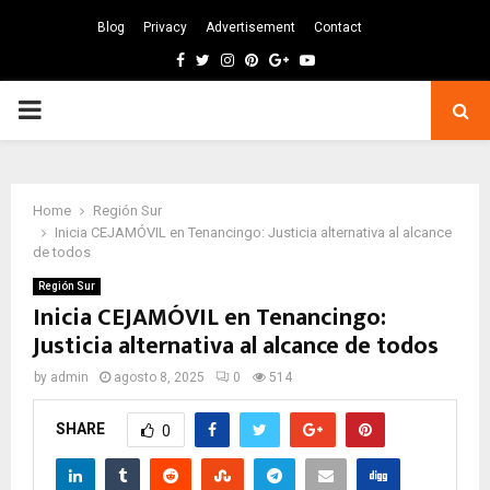
Blog
Privacy
Advertisement
Contact
Facebook
Twitter
Instagram
Pinterest
Google
Youtube
PRIMARY
MENU
Home
Región Sur
Inicia CEJAMÓVIL en Tenancingo: Justicia alternativa al alcance
de todos
Región Sur
Inicia CEJAMÓVIL en Tenancingo:
Justicia alternativa al alcance de todos
by
admin
agosto 8, 2025
0
514
SHARE
0