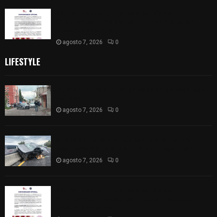
Retiran de sus funciones a policía de
Chiautempan tras ser exhibido en redes por
presunto soborno
agosto 7, 2026
0
LIFESTYLE
Muere hombre al interior de salón de eventos en
Apizaco
agosto 7, 2026
0
Se accidenta camioneta sobre la carretera
México-Veracruz, a la altura de Hueyotlipan
agosto 7, 2026
0
Retiran de sus funciones a policía de
Chiautempan tras ser exhibido en redes por
presunto soborno