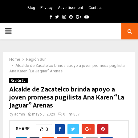
Blog
Privacy
Advertisement
Contact
Facebook
Twitter
Instagram
Pinterest
Google
Youtube
PRIMARY
MENU
Home
Región Sur
Alcalde de Zacatelco brinda apoyo a joven promesa pugilista
Ana Karen “La Jaguar” Arenas
Región Sur
Alcalde de Zacatelco brinda apoyo a
joven promesa pugilista Ana Karen “La
Jaguar” Arenas
by
admin
mayo 8, 2023
0
887
SHARE
0