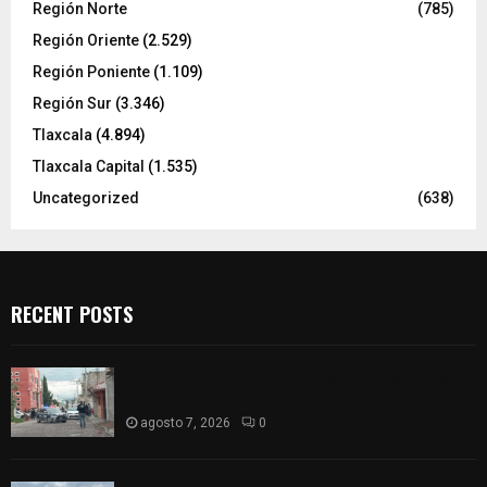
Región Norte
(785)
Región Oriente
(2.529)
Región Poniente
(1.109)
Región Sur
(3.346)
Tlaxcala
(4.894)
Tlaxcala Capital
(1.535)
Uncategorized
(638)
RECENT POSTS
Muere hombre al interior de salón de eventos en
Apizaco
agosto 7, 2026
0