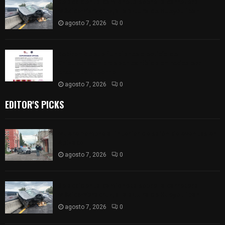
Se accidenta camioneta sobre la carretera
México-Veracruz, a la altura de Hueyotlipan
agosto 7, 2026
0
Retiran de sus funciones a policía de
Chiautempan tras ser exhibido en redes por
presunto soborno
agosto 7, 2026
0
EDITOR'S PICKS
Muere hombre al interior de salón de eventos en
Apizaco
agosto 7, 2026
0
Se accidenta camioneta sobre la carretera
México-Veracruz, a la altura de Hueyotlipan
agosto 7, 2026
0