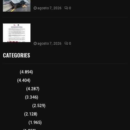
México-Veracruz, a la altura de Hueyotlipan
agosto 7, 2026
0
Retiran de sus funciones a policía de
Chiautempan tras ser exhibido en redes por
presunto soborno
agosto 7, 2026
0
CATEGORIES
Tlaxcala
(4.894)
Policía
(4.404)
8 columnas
(4.287)
Región Sur
(3.346)
Región Oriente
(2.529)
Educación
(2.128)
Lo más leído
(1.965)