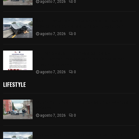
agosto 7, 2026
0
Se accidenta camioneta sobre la carretera
México-Veracruz, a la altura de Hueyotlipan
agosto 7, 2026
0
Retiran de sus funciones a policía de
Chiautempan tras ser exhibido en redes por
presunto soborno
agosto 7, 2026
0
LIFESTYLE
Muere hombre al interior de salón de eventos en
Apizaco
agosto 7, 2026
0
Se accidenta camioneta sobre la carretera