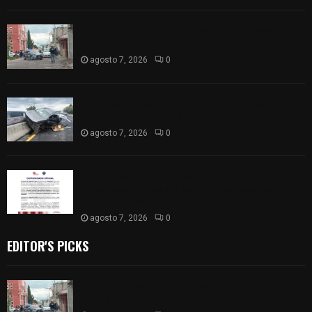
Muere hombre al interior de salón de eventos en
Apizaco
agosto 7, 2026
0
Se accidenta camioneta sobre la carretera
México-Veracruz, a la altura de Hueyotlipan
agosto 7, 2026
0
Retiran de sus funciones a policía de
Chiautempan tras ser exhibido en redes por
presunto soborno
agosto 7, 2026
0
EDITOR'S PICKS
Muere hombre al interior de salón de eventos en
Apizaco