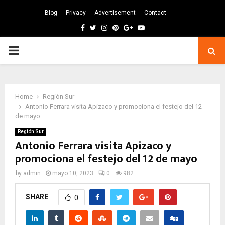
Blog
Privacy
Advertisement
Contact
Facebook
Twitter
Instagram
Pinterest
Google
Youtube
PRIMARY
MENU
Home
Región Sur
Antonio Ferrara visita Apizaco y promociona el festejo del 12
de mayo
Región Sur
Antonio Ferrara visita Apizaco y
promociona el festejo del 12 de mayo
by
admin
mayo 10, 2023
0
982
SHARE
0