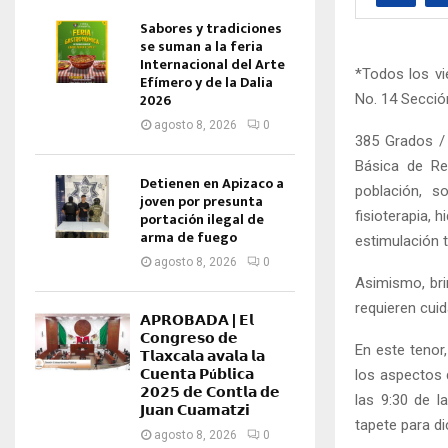
Sabores y tradiciones
se suman a la feria
Internacional del Arte
*Todos los vi
Efímero y de la Dalia
2026
No. 14 Secció
agosto 8, 2026
0
385 Grados /
Básica de Reh
Detienen en Apizaco a
población, s
joven por presunta
fisioterapia, 
portación ilegal de
arma de fuego
estimulación 
agosto 8, 2026
0
Asimismo, bri
requieren cui
𝗔𝗣𝗥𝗢𝗕𝗔𝗗𝗔 | 𝗘𝗹
𝗖𝗼𝗻𝗴𝗿𝗲𝘀𝗼 𝗱𝗲
En este tenor
𝗧𝗹𝗮𝘅𝗰𝗮𝗹𝗮 𝗮𝘃𝗮𝗹𝗮 𝗹𝗮
𝗖𝘂𝗲𝗻𝘁𝗮 𝗣ú𝗯𝗹𝗶𝗰𝗮
los aspectos 
𝟮𝟬𝟮𝟱 𝗱𝗲 𝗖𝗼𝗻𝘁𝗹𝗮 𝗱𝗲
las 9:30 de l
𝗝𝘂𝗮𝗻 𝗖𝘂𝗮𝗺𝗮𝘁𝘇𝗶
tapete para di
agosto 8, 2026
0