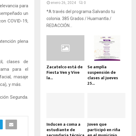
enero 26, 2024
0
elevancia para
*A través del programa Salvando tu
desempeñado un
colonia. 385 Grados / Huamantla /
 con COVID-19,
REDACCIÓN...
atención plena
il, clases de
Zacatelco está de
Se amplía
grama para el
Fiesta Ven y Vive
suspensión de
facial, masaje
la...
clases al jueves
25...
ca), y más.
cción Segunda.
Inducen a coma a
Joven que
estudiante de
participó en riña
secundaria técnica
en el municipio...