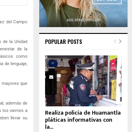
H
arez del Campo
POPULAR POSTS
 de la Unidad
ienestar de la
 básicos como
ia de lenguaje,
os mayores que
tal, además de
 los viernes a
Realiza policía de Huamantla
pláticas informativas con
eben llevar su
la...