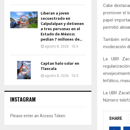
Cabe destacar
Liberan a joven
promover el b
secuestrado en
papel importa
Calpulalpan y detienen
permitió alivi
a tres personas en el
Estado de México;
pedían 7 millones de...
También enfat
moderación di
agosto 8, 2026
0
La UBR Zacat
Captan halo solar en
regularizaci
Tlaxcala
envejecimient
agosto 8, 2026
0
linfático, mas
La UBR Zacate
INSTAGRAM
Número telefó
Please enter an Access Token
SHARE