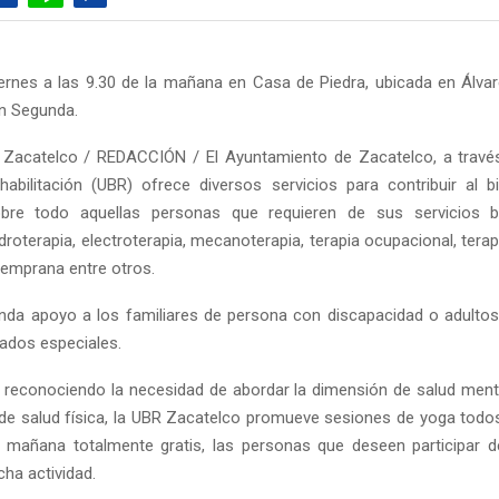
ernes a las 9.30 de la mañana en Casa de Piedra, ubicada en Álv
n Segunda.
 Zacatelco / REDACCIÓN / El Ayuntamiento de Zacatelco, a través
abilitación (UBR) ofrece diversos servicios para contribuir al b
obre todo aquellas personas que requieren de sus servicios
hidroterapia, electroterapia, mecanoterapia, terapia ocupacional, terap
temprana entre otros.
nda apoyo a los familiares de persona con discapacidad o adult
dados especiales.
, reconociendo la necesidad de abordar la dimensión de salud men
de salud física, la UBR Zacatelco promueve sesiones de yoga todos
a mañana totalmente gratis, las personas que deseen participar d
cha actividad.