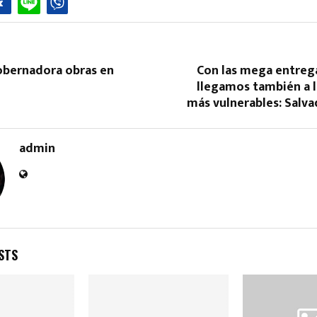
obernadora obras en
Con las mega entreg
llegamos también a l
más vulnerables: Salv
Reply
Retweet
Favorite
Reply
R
admin
STS