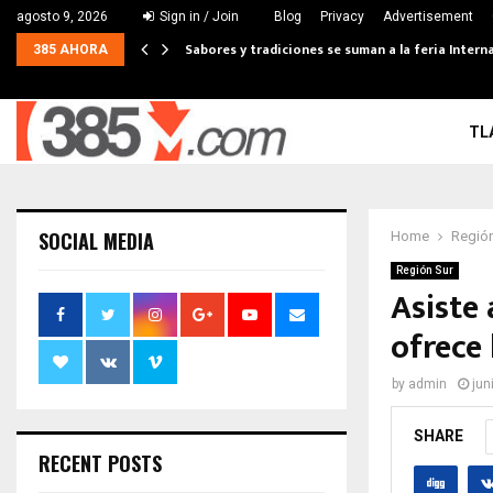
agosto 9, 2026
Sign in / Join
Blog
Privacy
Advertisement
Sabores y tradiciones se suman a la feria Interna
385 AHORA
TL
SOCIAL MEDIA
Home
Región
Región Sur
Asiste 
ofrece
by
admin
jun
SHARE
RECENT POSTS