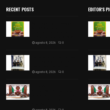
RECENT POSTS
EDITOR'S P
Sabores y tradiciones se
suman a la feria
Internacional del Arte
Efímero y de la Dalia 2026
agosto 8, 2026
0
Detienen en Apizaco a joven
por presunta portación
ilegal de arma de fuego
agosto 8, 2026
0
𝗔𝗣𝗥𝗢𝗕𝗔𝗗𝗔 | 𝗘𝗹
𝗖𝗼𝗻𝗴𝗿𝗲𝘀𝗼 𝗱𝗲 𝗧𝗹𝗮𝘅𝗰𝗮𝗹𝗮
𝗮𝘃𝗮𝗹𝗮 𝗹𝗮 𝗖𝘂𝗲𝗻𝘁𝗮 𝗣ú𝗯𝗹𝗶𝗰𝗮
𝟮𝟬𝟮𝟱 𝗱𝗲 𝗖𝗼𝗻𝘁𝗹𝗮 𝗱𝗲 𝗝𝘂𝗮𝗻
𝗖𝘂𝗮𝗺𝗮𝘁𝘇𝗶
agosto 8, 2026
0