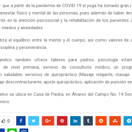
 que a partir de la pandemia de COVID-19 el yoga ha tomado gran r
ienestar físico y mental de las personas, pues además de haber 
nte en la atención psicosocial y la rehabilitación de los pacientes
ar miedos y ansiedades.
iza el equilibrio entre la mente y el cuerpo; así como valores de 
sciplina y perseverancia.
elco también ofrece talleres para padres, psicología infant
ón de nivel primaria, servicio de consultorio médico, un pro
o saludable, servicios de quiropráctico (Masaje relajante, masaje 
aje descontracturante, ajuste quiropráctico, aplicación de punción se
lco se ubica en Casa de Piedra, en Álvarez del Campo No. 14 Se
nico.
0