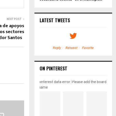
LATEST TWEETS
NEXT POST
a de apoyos
os sectores
ador Santos
etweet
Favorite
Reply
Retweet
Favorite
ON PINTEREST
pinterest data error: Please add the board
name