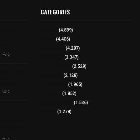
CATEGORIES
iciones se
Tlaxcala
(4.899)
a
Policía
(4.406)
el Arte
 Dalia 2026
8 columnas
(4.287)
0
Región Sur
(3.347)
Región Oriente
(2.529)
izaco a joven
Educación
(2.128)
ortación
 de fuego
Lo más leído
(1.965)
0
Congreso
(1.852)
Tlaxcala Capital
(1.536)
𝗘𝗹
Política
(1.278)
𝗧𝗹𝗮𝘅𝗰𝗮𝗹𝗮
𝘁𝗮 𝗣ú𝗯𝗹𝗶𝗰𝗮
𝗹𝗮 𝗱𝗲 𝗝𝘂𝗮𝗻
0