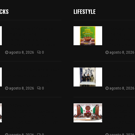
ICKS
LIFESTYLE
Sabores y tradiciones se
Sabores y trad
suman a la feria
suman a la feri
Internacional del Arte
Internacional d
Efímero y de la Dalia 2026
Efímero y de la
agosto 8, 2026
0
agosto 8, 2026
Detienen en Apizaco a joven
Detienen en Ap
por presunta portación
por presunta p
ilegal de arma de fuego
ilegal de arma
agosto 8, 2026
0
agosto 8, 2026
𝗔𝗣𝗥𝗢𝗕𝗔𝗗𝗔 | 𝗘𝗹
𝗔𝗣𝗥𝗢𝗕𝗔𝗗𝗔 | 
𝗖𝗼𝗻𝗴𝗿𝗲𝘀𝗼 𝗱𝗲 𝗧𝗹𝗮𝘅𝗰𝗮𝗹𝗮
𝗖𝗼𝗻𝗴𝗿𝗲𝘀𝗼 𝗱𝗲 
𝗮𝘃𝗮𝗹𝗮 𝗹𝗮 𝗖𝘂𝗲𝗻𝘁𝗮 𝗣ú𝗯𝗹𝗶𝗰𝗮
𝗮𝘃𝗮𝗹𝗮 𝗹𝗮 𝗖𝘂𝗲
𝟮𝟬𝟮𝟱 𝗱𝗲 𝗖𝗼𝗻𝘁𝗹𝗮 𝗱𝗲 𝗝𝘂𝗮𝗻
𝟮𝟬𝟮𝟱 𝗱𝗲 𝗖𝗼𝗻𝘁
𝗖𝘂𝗮𝗺𝗮𝘁𝘇𝗶
𝗖𝘂𝗮𝗺𝗮𝘁𝘇𝗶
agosto 8, 2026
0
agosto 8, 2026