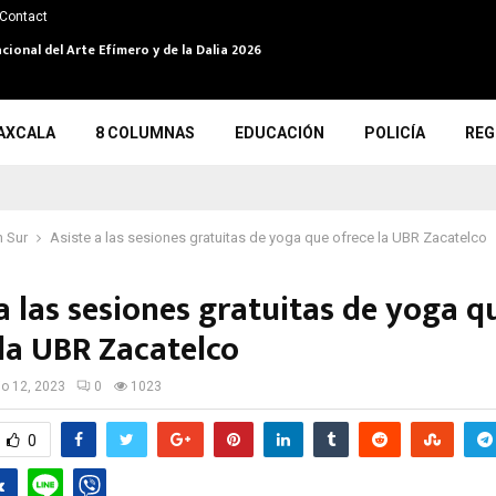
Contact
cional del Arte Efímero y de la Dalia 2026
AXCALA
8 COLUMNAS
EDUCACIÓN
POLICÍA
REG
 Sur
Asiste a las sesiones gratuitas de yoga que ofrece la UBR Zacatelco
a las sesiones gratuitas de yoga q
 la UBR Zacatelco
io 12, 2023
0
1023
0