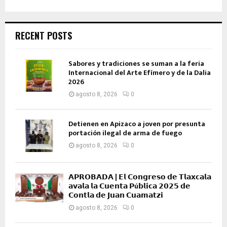
RECENT POSTS
Sabores y tradiciones se suman a la feria
Internacional del Arte Efímero y de la Dalia
2026
agosto 8, 2026
0
Detienen en Apizaco a joven por presunta
portación ilegal de arma de fuego
agosto 8, 2026
0
𝗔𝗣𝗥𝗢𝗕𝗔𝗗𝗔 | 𝗘𝗹 𝗖𝗼𝗻𝗴𝗿𝗲𝘀𝗼 𝗱𝗲 𝗧𝗹𝗮𝘅𝗰𝗮𝗹𝗮
𝗮𝘃𝗮𝗹𝗮 𝗹𝗮 𝗖𝘂𝗲𝗻𝘁𝗮 𝗣ú𝗯𝗹𝗶𝗰𝗮 𝟮𝟬𝟮𝟱 𝗱𝗲
𝗖𝗼𝗻𝘁𝗹𝗮 𝗱𝗲 𝗝𝘂𝗮𝗻 𝗖𝘂𝗮𝗺𝗮𝘁𝘇𝗶
agosto 8, 2026
0