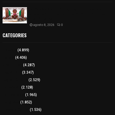
𝗔𝗣𝗥𝗢𝗕𝗔𝗗𝗔 | 𝗘𝗹 𝗖𝗼𝗻𝗴𝗿𝗲𝘀𝗼 𝗱𝗲 𝗧𝗹𝗮𝘅𝗰𝗮𝗹𝗮
𝗮𝘃𝗮𝗹𝗮 𝗹𝗮 𝗖𝘂𝗲𝗻𝘁𝗮 𝗣ú𝗯𝗹𝗶𝗰𝗮 𝟮𝟬𝟮𝟱 𝗱𝗲 𝗖𝗼𝗻𝘁𝗹𝗮 𝗱𝗲
𝗝𝘂𝗮𝗻 𝗖𝘂𝗮𝗺𝗮𝘁𝘇𝗶
agosto 8, 2026
0
CATEGORIES
Tlaxcala
(4.899)
Policía
(4.406)
8 columnas
(4.287)
Región Sur
(3.347)
Región Oriente
(2.529)
Educación
(2.128)
Lo más leído
(1.965)
Congreso
(1.852)
Tlaxcala Capital
(1.536)