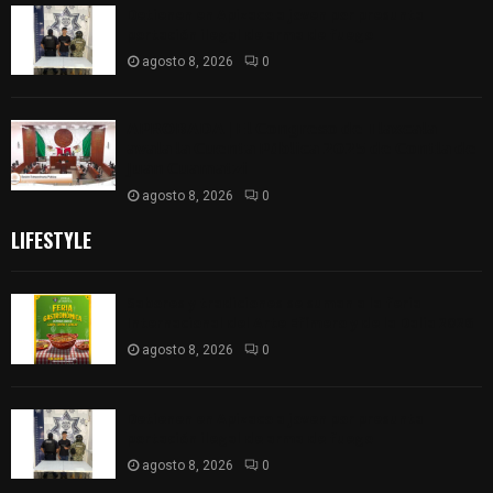
Detienen en Apizaco a joven por presunta
portación ilegal de arma de fuego
agosto 8, 2026
0
𝗔𝗣𝗥𝗢𝗕𝗔𝗗𝗔 | 𝗘𝗹 𝗖𝗼𝗻𝗴𝗿𝗲𝘀𝗼 𝗱𝗲 𝗧𝗹𝗮𝘅𝗰𝗮𝗹𝗮
𝗮𝘃𝗮𝗹𝗮 𝗹𝗮 𝗖𝘂𝗲𝗻𝘁𝗮 𝗣ú𝗯𝗹𝗶𝗰𝗮 𝟮𝟬𝟮𝟱 𝗱𝗲 𝗖𝗼𝗻𝘁𝗹𝗮 𝗱𝗲
𝗝𝘂𝗮𝗻 𝗖𝘂𝗮𝗺𝗮𝘁𝘇𝗶
agosto 8, 2026
0
LIFESTYLE
Sabores y tradiciones se suman a la feria
Internacional del Arte Efímero y de la Dalia 2026
agosto 8, 2026
0
Detienen en Apizaco a joven por presunta
portación ilegal de arma de fuego
agosto 8, 2026
0