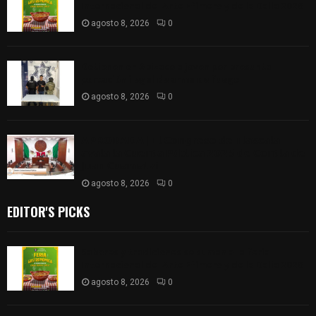
Internacional del Arte Efímero y de la Dalia 2026
agosto 8, 2026
0
Detienen en Apizaco a joven por presunta
portación ilegal de arma de fuego
agosto 8, 2026
0
𝗔𝗣𝗥𝗢𝗕𝗔𝗗𝗔 | 𝗘𝗹 𝗖𝗼𝗻𝗴𝗿𝗲𝘀𝗼 𝗱𝗲 𝗧𝗹𝗮𝘅𝗰𝗮𝗹𝗮
𝗮𝘃𝗮𝗹𝗮 𝗹𝗮 𝗖𝘂𝗲𝗻𝘁𝗮 𝗣ú𝗯𝗹𝗶𝗰𝗮 𝟮𝟬𝟮𝟱 𝗱𝗲 𝗖𝗼𝗻𝘁𝗹𝗮 𝗱𝗲
𝗝𝘂𝗮𝗻 𝗖𝘂𝗮𝗺𝗮𝘁𝘇𝗶
agosto 8, 2026
0
EDITOR'S PICKS
Sabores y tradiciones se suman a la feria
Internacional del Arte Efímero y de la Dalia 2026
agosto 8, 2026
0