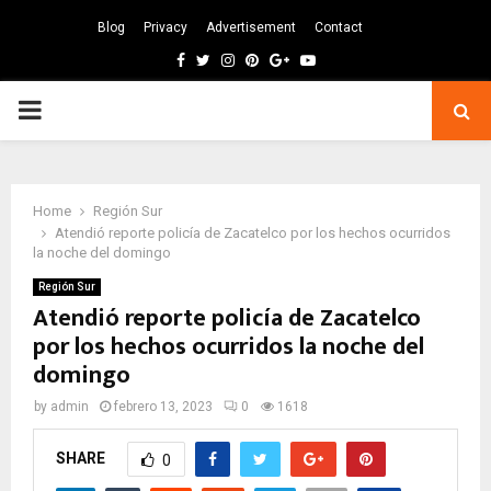
Blog
Privacy
Advertisement
Contact
Facebook
Twitter
Instagram
Pinterest
Google
Youtube
PRIMARY
MENU
Home
Región Sur
Atendió reporte policía de Zacatelco por los hechos ocurridos
la noche del domingo
Región Sur
Atendió reporte policía de Zacatelco
por los hechos ocurridos la noche del
domingo
by
admin
febrero 13, 2023
0
1618
SHARE
0