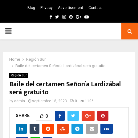
Blog
Privacy
Advertisement
Contact
Facebook
Twitter
Instagram
Pinterest
Google
Youtube
PRIMARY
MENU
Home
Región Sur
Baile del certamen Señoría Lardizábal será gratuito
Región Sur
Baile del certamen Señoría Lardizábal
será gratuito
by
admin
septiembre 18, 2023
0
1106
SHARE
0