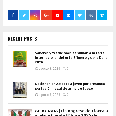
RECENT POSTS
Sabores y tradiciones se suman a la feria
Internacional del Arte Efímero y de la Dalia
2026
agosto 8, 2026
0
Detienen en Apizaco a joven por presunta
portación ilegal de arma de fuego
agosto 8, 2026
0
𝗔𝗣𝗥𝗢𝗕𝗔𝗗𝗔 | 𝗘𝗹 𝗖𝗼𝗻𝗴𝗿𝗲𝘀𝗼 𝗱𝗲 𝗧𝗹𝗮𝘅𝗰𝗮𝗹𝗮
𝗮𝘃𝗮𝗹𝗮 𝗹𝗮 𝗖𝘂𝗲𝗻𝘁𝗮 𝗣ú𝗯𝗹𝗶𝗰𝗮 𝟮𝟬𝟮𝟱 𝗱𝗲