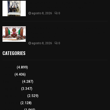
Detienen en Apizaco a joven por presunta
portación ilegal de arma de fuego
agosto 8, 2026
0
𝗔𝗣𝗥𝗢𝗕𝗔𝗗𝗔 | 𝗘𝗹 𝗖𝗼𝗻𝗴𝗿𝗲𝘀𝗼 𝗱𝗲 𝗧𝗹𝗮𝘅𝗰𝗮𝗹𝗮
𝗮𝘃𝗮𝗹𝗮 𝗹𝗮 𝗖𝘂𝗲𝗻𝘁𝗮 𝗣ú𝗯𝗹𝗶𝗰𝗮 𝟮𝟬𝟮𝟱 𝗱𝗲 𝗖𝗼𝗻𝘁𝗹𝗮 𝗱𝗲
𝗝𝘂𝗮𝗻 𝗖𝘂𝗮𝗺𝗮𝘁𝘇𝗶
agosto 8, 2026
0
CATEGORIES
Tlaxcala
(4.899)
Policía
(4.406)
8 columnas
(4.287)
Región Sur
(3.347)
Región Oriente
(2.529)
Educación
(2.128)