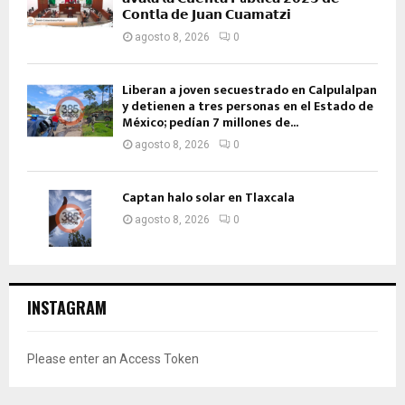
𝗖𝗼𝗻𝘁𝗹𝗮 𝗱𝗲 𝗝𝘂𝗮𝗻 𝗖𝘂𝗮𝗺𝗮𝘁𝘇𝗶
agosto 8, 2026
0
Liberan a joven secuestrado en Calpulalpan
y detienen a tres personas en el Estado de
México; pedían 7 millones de...
agosto 8, 2026
0
Captan halo solar en Tlaxcala
agosto 8, 2026
0
INSTAGRAM
Please enter an Access Token