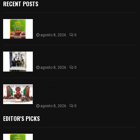
RECENT POSTS
Sabores y tradiciones se suman a la feria
Internacional del Arte Efímero y de la Dalia 2026
agosto 8, 2026
0
Detienen en Apizaco a joven por presunta
portación ilegal de arma de fuego
agosto 8, 2026
0
𝗔𝗣𝗥𝗢𝗕𝗔𝗗𝗔 | 𝗘𝗹 𝗖𝗼𝗻𝗴𝗿𝗲𝘀𝗼 𝗱𝗲 𝗧𝗹𝗮𝘅𝗰𝗮𝗹𝗮
𝗮𝘃𝗮𝗹𝗮 𝗹𝗮 𝗖𝘂𝗲𝗻𝘁𝗮 𝗣ú𝗯𝗹𝗶𝗰𝗮 𝟮𝟬𝟮𝟱 𝗱𝗲 𝗖𝗼𝗻𝘁𝗹𝗮 𝗱𝗲
𝗝𝘂𝗮𝗻 𝗖𝘂𝗮𝗺𝗮𝘁𝘇𝗶
agosto 8, 2026
0
EDITOR'S PICKS
Sabores y tradiciones se suman a la feria