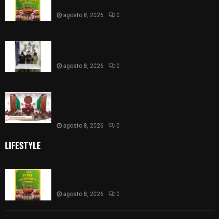
Internacional del Arte Efímero y de la Dalia 2026
agosto 8, 2026
0
Detienen en Apizaco a joven por presunta
portación ilegal de arma de fuego
agosto 8, 2026
0
𝗔𝗣𝗥𝗢𝗕𝗔𝗗𝗔 | 𝗘𝗹 𝗖𝗼𝗻𝗴𝗿𝗲𝘀𝗼 𝗱𝗲 𝗧𝗹𝗮𝘅𝗰𝗮𝗹𝗮
𝗮𝘃𝗮𝗹𝗮 𝗹𝗮 𝗖𝘂𝗲𝗻𝘁𝗮 𝗣ú𝗯𝗹𝗶𝗰𝗮 𝟮𝟬𝟮𝟱 𝗱𝗲 𝗖𝗼𝗻𝘁𝗹𝗮 𝗱𝗲
𝗝𝘂𝗮𝗻 𝗖𝘂𝗮𝗺𝗮𝘁𝘇𝗶
agosto 8, 2026
0
LIFESTYLE
Sabores y tradiciones se suman a la feria
Internacional del Arte Efímero y de la Dalia 2026
agosto 8, 2026
0