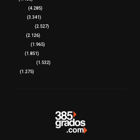
8 columnas
(4.285)
Región Sur
(3.341)
Región Oriente
(2.527)
Educación
(2.126)
Lo más leído
(1.965)
Congreso
(1.851)
Tlaxcala Capital
(1.532)
Política
(1.275)