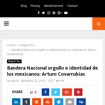
Blog
Privacy
Advertisement
Contact
Facebook
Twitter
Instagram
Pinterest
Google
Youtube
PRIMARY
MENU
Home
Región Sur
Bandera Nacional orgullo e identidad de los mexicanos: Arturo
Covarrubias
Región Sur
Bandera Nacional orgullo e identidad de
los mexicanos: Arturo Covarrubias
by
admin
febrero 25, 2023
0
949
SHARE
0