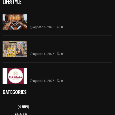
LIFESTYLE
Vota ITE terna para elegir a persona Secretaria
Ejecutiva
agosto 6, 2026
0
Sabor 100% tlaxcalteca: Conoce Guarda Frutz en
el Mercado de Artesanos
agosto 6, 2026
0
Caso Lorena Cuéllar: Estado exige rigor y fuentes
oficiales ante acusaciones sin sustento
agosto 6, 2026
0
CATEGORIES
Tlaxcala
(4.889)
Policía
(4.400)