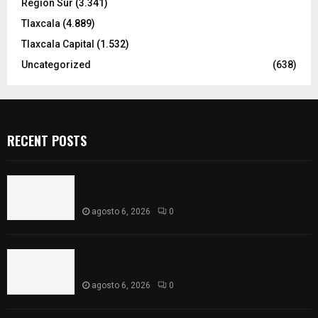
Región Sur
(3.341)
Tlaxcala
(4.889)
Tlaxcala Capital
(1.532)
Uncategorized
(638)
RECENT POSTS
Vota ITE terna para elegir a persona Secretaria
Ejecutiva
agosto 6, 2026
0
Sabor 100% tlaxcalteca: Conoce Guarda Frutz en
el Mercado de Artesanos
agosto 6, 2026
0