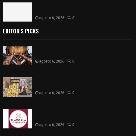
Caso Lorena Cuéllar: Estado exige rigor y fuentes
oficiales ante acusaciones sin sustento
agosto 6, 2026
0
EDITOR'S PICKS
Vota ITE terna para elegir a persona Secretaria
Ejecutiva
agosto 6, 2026
0
Sabor 100% tlaxcalteca: Conoce Guarda Frutz en
el Mercado de Artesanos
agosto 6, 2026
0
Caso Lorena Cuéllar: Estado exige rigor y fuentes
oficiales ante acusaciones sin sustento
agosto 6, 2026
0