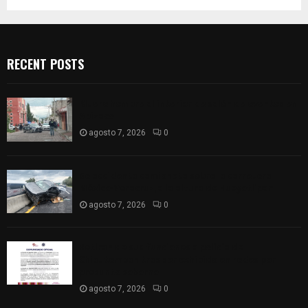
RECENT POSTS
Muere hombre al interior de salón de eventos en
Apizaco
agosto 7, 2026
0
Se accidenta camioneta sobre la carretera
México-Veracruz, a la altura de Hueyotlipan
agosto 7, 2026
0
Retiran de sus funciones a policía de
Chiautempan tras ser exhibido en redes por
presunto soborno
agosto 7, 2026
0