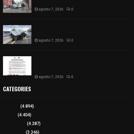
Apizaco
agosto 7, 2026
0
Se accidenta camioneta sobre la carretera
México-Veracruz, a la altura de Hueyotlipan
agosto 7, 2026
0
Retiran de sus funciones a policía de
Chiautempan tras ser exhibido en redes por
presunto soborno
agosto 7, 2026
0
CATEGORIES
Tlaxcala
(4.894)
Policía
(4.404)
8 columnas
(4.287)
Región Sur
(3.346)