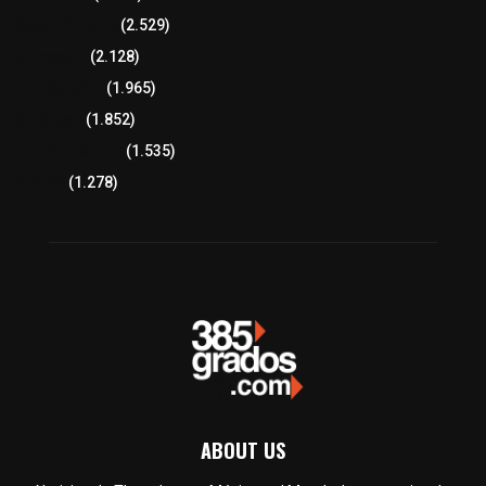
Región Oriente
(2.529)
Educación
(2.128)
Lo más leído
(1.965)
Congreso
(1.852)
Tlaxcala Capital
(1.535)
Política
(1.278)
ABOUT US