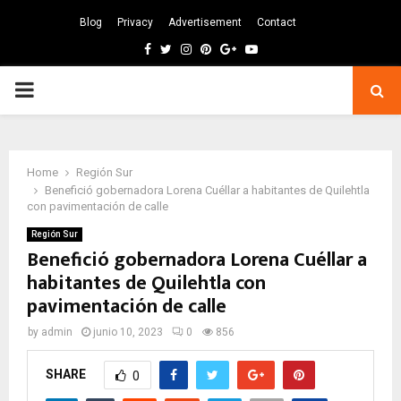
Blog
Privacy
Advertisement
Contact
Facebook
Twitter
Instagram
Pinterest
Google
Youtube
PRIMARY
MENU
Home
Región Sur
Benefició gobernadora Lorena Cuéllar a habitantes de Quilehtla
con pavimentación de calle
Región Sur
Benefició gobernadora Lorena Cuéllar a
habitantes de Quilehtla con
pavimentación de calle
by
admin
junio 10, 2023
0
856
SHARE
0