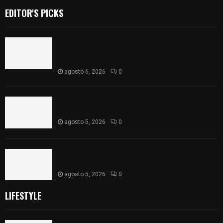
EDITOR'S PICKS
Colegio legión de honor de Tlaxcala elimina
«militarizado» de su nombre tras orden de cierre
de la SEP federal
agosto 6, 2026
0
Realiza Ayuntamiento de SPM obra de pavimento
de adoquín en barrio de San Pedro
agosto 5, 2026
0
ISSSTE entrega 242 camas hospitalarias
eléctricas a unidades médicas del país
agosto 5, 2026
0
LIFESTYLE