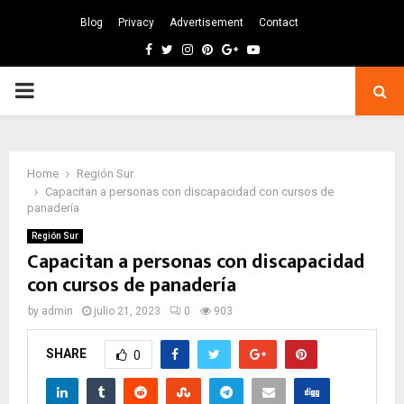
Blog
Privacy
Advertisement
Contact
Facebook
Twitter
Instagram
Pinterest
Google
Youtube
PRIMARY
MENU
Home
Región Sur
Capacitan a personas con discapacidad con cursos de
panadería
Región Sur
Capacitan a personas con discapacidad
con cursos de panadería
by
admin
julio 21, 2023
0
903
SHARE
0