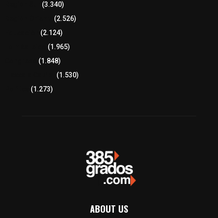
Región Sur
(3.340)
Región Oriente
(2.526)
Educación
(2.124)
Lo más leído
(1.965)
Congreso
(1.848)
Tlaxcala Capital
(1.530)
Política
(1.273)
ABOUT US