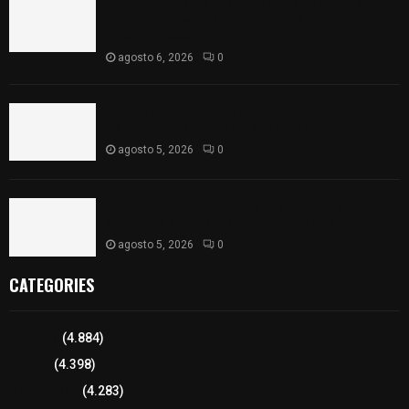
Colegio legión de honor de Tlaxcala elimina
«militarizado» de su nombre tras orden de cierre
de la SEP federal
agosto 6, 2026
0
Realiza Ayuntamiento de SPM obra de pavimento
de adoquín en barrio de San Pedro
agosto 5, 2026
0
ISSSTE entrega 242 camas hospitalarias
eléctricas a unidades médicas del país
agosto 5, 2026
0
CATEGORIES
Tlaxcala
(4.884)
Policía
(4.398)
8 columnas
(4.283)