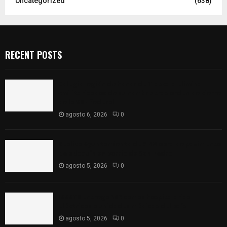
Uncategorized
(638)
RECENT POSTS
Colegio legión de honor de Tlaxcala elimina
«militarizado» de su nombre tras orden de cierre
de la SEP federal
agosto 6, 2026
0
Realiza Ayuntamiento de SPM obra de pavimento
de adoquín en barrio de San Pedro
agosto 5, 2026
0
ISSSTE entrega 242 camas hospitalarias
eléctricas a unidades médicas del país
agosto 5, 2026
0