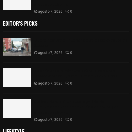
presunto soborno
agosto 7, 2026
0
EDITOR'S PICKS
Muere hombre al interior de salón de eventos en
Apizaco
agosto 7, 2026
0
Se accidenta camioneta sobre la carretera
México-Veracruz, a la altura de Hueyotlipan
agosto 7, 2026
0
Retiran de sus funciones a policía de
Chiautempan tras ser exhibido en redes por
presunto soborno
agosto 7, 2026
0
LIFESTYLE