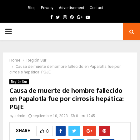
Blog
Privacy
Advertisement
Contact
Facebook
Twitter
Instagram
Pinterest
Google
Youtube
PRIMARY
MENU
Home
Región Sur
Causa de muerte de hombre fallecido en Papalotla fue por
cirrosis hepática: PGJE
Región Sur
Causa de muerte de hombre fallecido
en Papalotla fue por cirrosis hepática:
PGJE
by
admin
septiembre 10, 2023
0
1245
SHARE
0