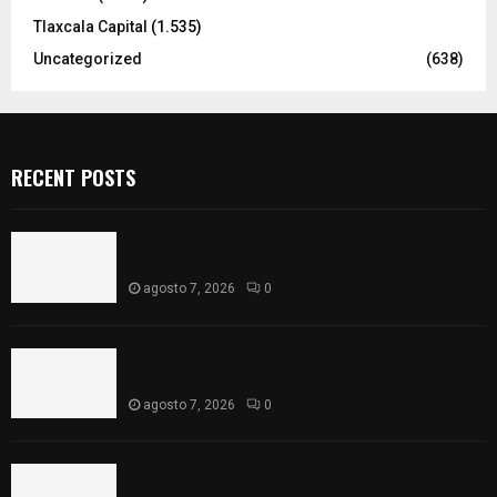
Tlaxcala Capital
(1.535)
Uncategorized
(638)
RECENT POSTS
Muere hombre al interior de salón de eventos en
Apizaco
agosto 7, 2026
0
Se accidenta camioneta sobre la carretera
México-Veracruz, a la altura de Hueyotlipan
agosto 7, 2026
0
Retiran de sus funciones a policía de
Chiautempan tras ser exhibido en redes por