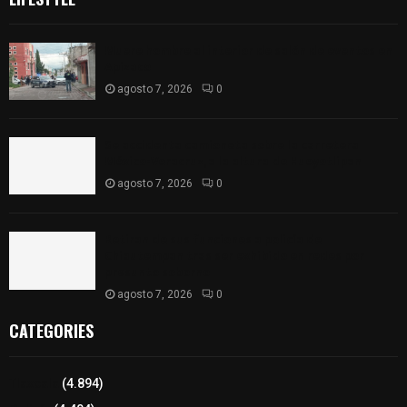
Muere hombre al interior de salón de eventos en
Apizaco
agosto 7, 2026
0
Se accidenta camioneta sobre la carretera
México-Veracruz, a la altura de Hueyotlipan
agosto 7, 2026
0
Retiran de sus funciones a policía de
Chiautempan tras ser exhibido en redes por
presunto soborno
agosto 7, 2026
0
CATEGORIES
Tlaxcala
(4.894)