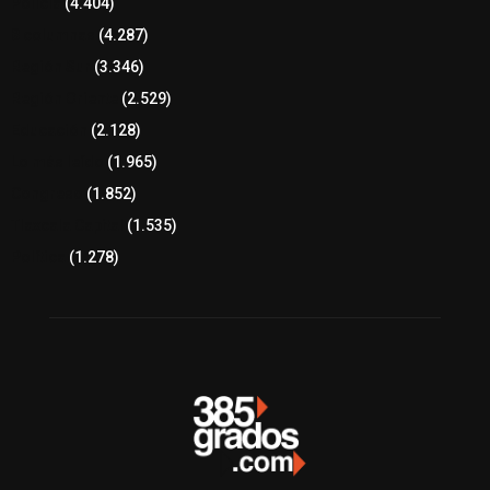
Policía
(4.404)
8 columnas
(4.287)
Región Sur
(3.346)
Región Oriente
(2.529)
Educación
(2.128)
Lo más leído
(1.965)
Congreso
(1.852)
Tlaxcala Capital
(1.535)
Política
(1.278)