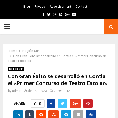
Blog
Privacy
Advertisement
Contact
Facebook
Twitter
Instagram
Pinterest
Google
Youtube
PRIMARY
MENU
Home
Región Sur
Con Gran Éxito se desarrolló en Contla el «Primer Concurso de
Teatro Escolar»
Región Sur
Con Gran Éxito se desarrolló en Contla
el «Primer Concurso de Teatro Escolar»
by
admin
abril 27, 2023
0
1142
SHARE
0