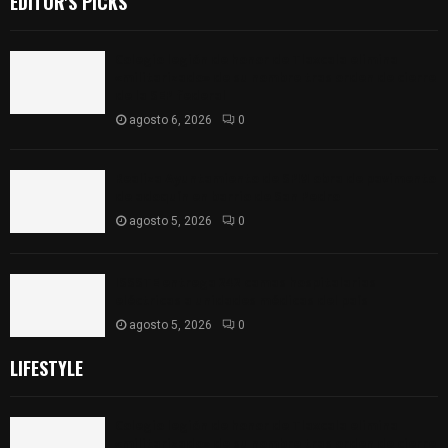
EDITOR'S PICKS
Colegio legión de honor de Tlaxcala elimina
«militarizado» de su nombre tras orden de cierre
de la SEP federal
agosto 6, 2026
0
Realiza Ayuntamiento de SPM obra de pavimento
de adoquín en barrio de San Pedro
agosto 5, 2026
0
ISSSTE entrega 242 camas hospitalarias
eléctricas a unidades médicas del país
agosto 5, 2026
0
LIFESTYLE
Colegio legión de honor de Tlaxcala elimina
«militarizado» de su nombre tras orden de cierre