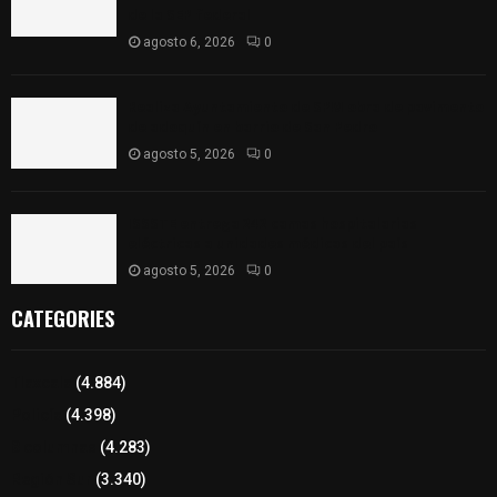
de la SEP federal
agosto 6, 2026
0
Realiza Ayuntamiento de SPM obra de pavimento
de adoquín en barrio de San Pedro
agosto 5, 2026
0
ISSSTE entrega 242 camas hospitalarias
eléctricas a unidades médicas del país
agosto 5, 2026
0
CATEGORIES
Tlaxcala
(4.884)
Policía
(4.398)
8 columnas
(4.283)
Región Sur
(3.340)