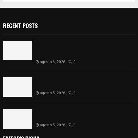
RECENT POSTS
Colegio legión de honor de Tlaxcala elimina
«militarizado» de su nombre tras orden de cierre
de la SEP federal
agosto 6, 2026
0
Realiza Ayuntamiento de SPM obra de pavimento
de adoquín en barrio de San Pedro
agosto 5, 2026
0
ISSSTE entrega 242 camas hospitalarias
eléctricas a unidades médicas del país
agosto 5, 2026
0