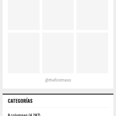
@thefirstmess
CATEGORÍAS
8 columnas
(4.287)