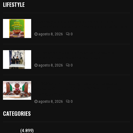
LIFESTYLE
Sabores y tradiciones se suman a la feria
Internacional del Arte Efímero y de la Dalia 2026
agosto 8, 2026
0
Detienen en Apizaco a joven por presunta
portación ilegal de arma de fuego
agosto 8, 2026
0
𝗔𝗣𝗥𝗢𝗕𝗔𝗗𝗔 | 𝗘𝗹 𝗖𝗼𝗻𝗴𝗿𝗲𝘀𝗼 𝗱𝗲 𝗧𝗹𝗮𝘅𝗰𝗮𝗹𝗮
𝗮𝘃𝗮𝗹𝗮 𝗹𝗮 𝗖𝘂𝗲𝗻𝘁𝗮 𝗣ú𝗯𝗹𝗶𝗰𝗮 𝟮𝟬𝟮𝟱 𝗱𝗲 𝗖𝗼𝗻𝘁𝗹𝗮 𝗱𝗲
𝗝𝘂𝗮𝗻 𝗖𝘂𝗮𝗺𝗮𝘁𝘇𝗶
agosto 8, 2026
0
CATEGORIES
Tlaxcala
(4.899)