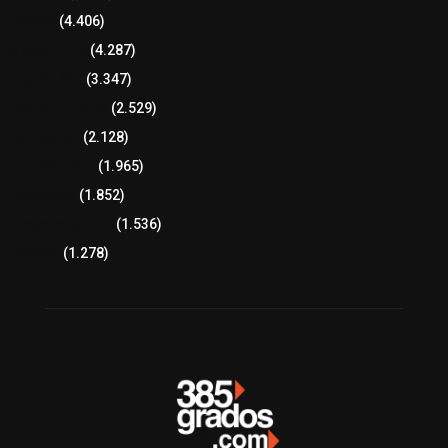
Policía
(4.406)
8 columnas
(4.287)
Región Sur
(3.347)
Región Oriente
(2.529)
Educación
(2.128)
Lo más leído
(1.965)
Congreso
(1.852)
Tlaxcala Capital
(1.536)
Política
(1.278)