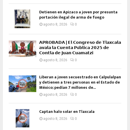
Detienen en Apizaco a joven por presunta
portación ilegal de arma de fuego
agosto 8, 2026
0
𝗔𝗣𝗥𝗢𝗕𝗔𝗗𝗔 | 𝗘𝗹 𝗖𝗼𝗻𝗴𝗿𝗲𝘀𝗼 𝗱𝗲 𝗧𝗹𝗮𝘅𝗰𝗮𝗹𝗮
𝗮𝘃𝗮𝗹𝗮 𝗹𝗮 𝗖𝘂𝗲𝗻𝘁𝗮 𝗣ú𝗯𝗹𝗶𝗰𝗮 𝟮𝟬𝟮𝟱 𝗱𝗲
𝗖𝗼𝗻𝘁𝗹𝗮 𝗱𝗲 𝗝𝘂𝗮𝗻 𝗖𝘂𝗮𝗺𝗮𝘁𝘇𝗶
agosto 8, 2026
0
Liberan a joven secuestrado en Calpulalpan
y detienen a tres personas en el Estado de
México; pedían 7 millones de...
agosto 8, 2026
0
Captan halo solar en Tlaxcala
agosto 8, 2026
0