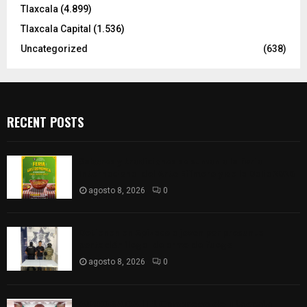
Tlaxcala
(4.899)
Tlaxcala Capital
(1.536)
Uncategorized
(638)
RECENT POSTS
Sabores y tradiciones se suman a la feria
Internacional del Arte Efímero y de la Dalia 2026
agosto 8, 2026
0
Detienen en Apizaco a joven por presunta
portación ilegal de arma de fuego
agosto 8, 2026
0
𝗔𝗣𝗥𝗢𝗕𝗔𝗗𝗔 | 𝗘𝗹 𝗖𝗼𝗻𝗴𝗿𝗲𝘀𝗼 𝗱𝗲 𝗧𝗹𝗮𝘅𝗰𝗮𝗹𝗮