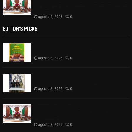
𝗮𝘃𝗮𝗹𝗮 𝗹𝗮 𝗖𝘂𝗲𝗻𝘁𝗮 𝗣ú𝗯𝗹𝗶𝗰𝗮 𝟮𝟬𝟮𝟱 𝗱𝗲 𝗖𝗼𝗻𝘁𝗹𝗮 𝗱𝗲
𝗝𝘂𝗮𝗻 𝗖𝘂𝗮𝗺𝗮𝘁𝘇𝗶
agosto 8, 2026
0
EDITOR'S PICKS
Sabores y tradiciones se suman a la feria
Internacional del Arte Efímero y de la Dalia 2026
agosto 8, 2026
0
Detienen en Apizaco a joven por presunta
portación ilegal de arma de fuego
agosto 8, 2026
0
𝗔𝗣𝗥𝗢𝗕𝗔𝗗𝗔 | 𝗘𝗹 𝗖𝗼𝗻𝗴𝗿𝗲𝘀𝗼 𝗱𝗲 𝗧𝗹𝗮𝘅𝗰𝗮𝗹𝗮
𝗮𝘃𝗮𝗹𝗮 𝗹𝗮 𝗖𝘂𝗲𝗻𝘁𝗮 𝗣ú𝗯𝗹𝗶𝗰𝗮 𝟮𝟬𝟮𝟱 𝗱𝗲 𝗖𝗼𝗻𝘁𝗹𝗮 𝗱𝗲
𝗝𝘂𝗮𝗻 𝗖𝘂𝗮𝗺𝗮𝘁𝘇𝗶
agosto 8, 2026
0