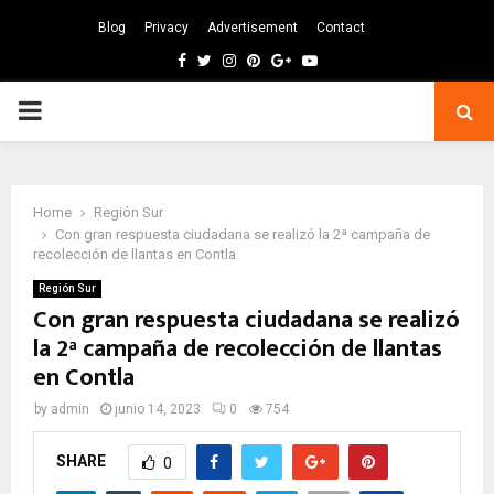
Blog
Privacy
Advertisement
Contact
Facebook
Twitter
Instagram
Pinterest
Google
Youtube
PRIMARY
MENU
Home
Región Sur
Con gran respuesta ciudadana se realizó la 2ª campaña de
recolección de llantas en Contla
Región Sur
Con gran respuesta ciudadana se realizó
la 2ª campaña de recolección de llantas
en Contla
by
admin
junio 14, 2023
0
754
SHARE
0