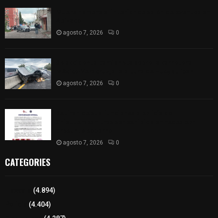
Muere hombre al interior de salón de eventos en
Apizaco
agosto 7, 2026
0
Se accidenta camioneta sobre la carretera
México-Veracruz, a la altura de Hueyotlipan
agosto 7, 2026
0
Retiran de sus funciones a policía de
Chiautempan tras ser exhibido en redes por
presunto soborno
agosto 7, 2026
0
CATEGORIES
Tlaxcala
(4.894)
Policía
(4.404)