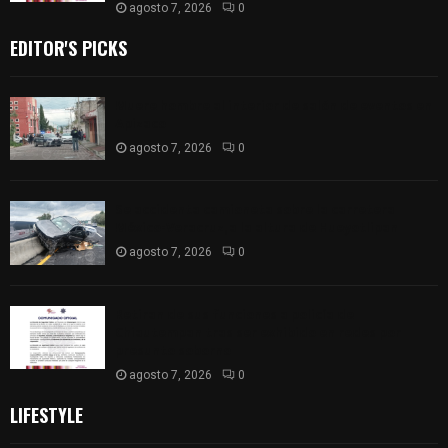
agosto 7, 2026
0
EDITOR'S PICKS
Muere hombre al interior de salón de eventos en
Apizaco
agosto 7, 2026
0
Se accidenta camioneta sobre la carretera
México-Veracruz, a la altura de Hueyotlipan
agosto 7, 2026
0
Retiran de sus funciones a policía de
Chiautempan tras ser exhibido en redes por
presunto soborno
agosto 7, 2026
0
LIFESTYLE