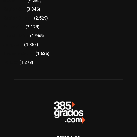
8 columnas
(4.287)
Región Sur
(3.346)
Región Oriente
(2.529)
Educación
(2.128)
Lo más leído
(1.965)
Congreso
(1.852)
Tlaxcala Capital
(1.535)
Política
(1.278)