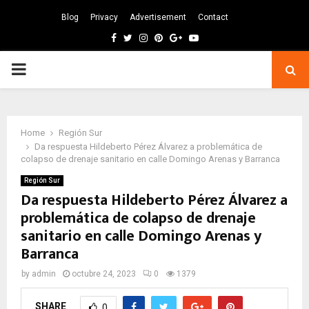
Blog
Privacy
Advertisement
Contact
Facebook
Twitter
Instagram
Pinterest
Google
Youtube
PRIMARY
MENU
Home
Región Sur
Da respuesta Hildeberto Pérez Álvarez a problemática de
colapso de drenaje sanitario en calle Domingo Arenas y Barranca
Región Sur
Da respuesta Hildeberto Pérez Álvarez a
problemática de colapso de drenaje
sanitario en calle Domingo Arenas y
Barranca
by
admin
octubre 24, 2023
0
1379
SHARE
0