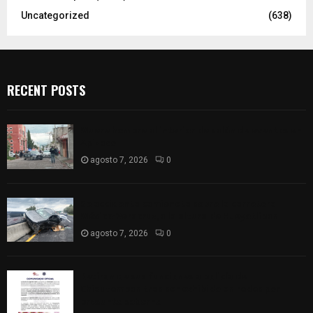
Uncategorized
(638)
RECENT POSTS
Muere hombre al interior de salón de eventos en
Apizaco
agosto 7, 2026
0
Se accidenta camioneta sobre la carretera
México-Veracruz, a la altura de Hueyotlipan
agosto 7, 2026
0
Retiran de sus funciones a policía de
Chiautempan tras ser exhibido en redes por
presunto soborno