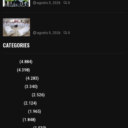
agosto 5, 2026
0
ISSSTE entrega 242 camas hospitalarias
eléctricas a unidades médicas del país
agosto 5, 2026
0
CATEGORIES
Tlaxcala
(4.884)
Policía
(4.398)
8 columnas
(4.283)
Región Sur
(3.340)
Región Oriente
(2.526)
Educación
(2.124)
Lo más leído
(1.965)
Congreso
(1.848)