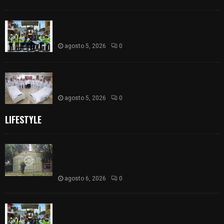
Realiza Ayuntamiento de SPM obra de pavimento
de adoquín en barrio de San Pedro
agosto 5, 2026
0
ISSSTE entrega 242 camas hospitalarias
eléctricas a unidades médicas del país
agosto 5, 2026
0
LIFESTYLE
Colegio legión de honor de Tlaxcala elimina
«militarizado» de su nombre tras orden de cierre
de la SEP federal
agosto 6, 2026
0
Realiza Ayuntamiento de SPM obra de pavimento
de adoquín en barrio de San Pedro