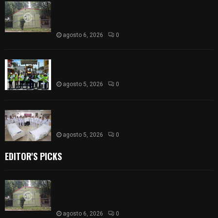
Colegio legión de honor de Tlaxcala elimina
«militarizado» de su nombre tras orden de cierre
de la SEP federal
agosto 6, 2026
0
Realiza Ayuntamiento de SPM obra de pavimento
de adoquín en barrio de San Pedro
agosto 5, 2026
0
ISSSTE entrega 242 camas hospitalarias
eléctricas a unidades médicas del país
agosto 5, 2026
0
EDITOR'S PICKS
Colegio legión de honor de Tlaxcala elimina
«militarizado» de su nombre tras orden de cierre
de la SEP federal
agosto 6, 2026
0