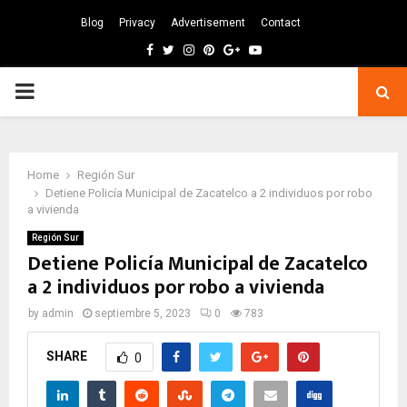
Blog
Privacy
Advertisement
Contact
Facebook
Twitter
Instagram
Pinterest
Google
Youtube
PRIMARY
MENU
Home
Región Sur
Detiene Policía Municipal de Zacatelco a 2 individuos por robo
a vivienda
Región Sur
Detiene Policía Municipal de Zacatelco
a 2 individuos por robo a vivienda
by
admin
septiembre 5, 2023
0
783
SHARE
0