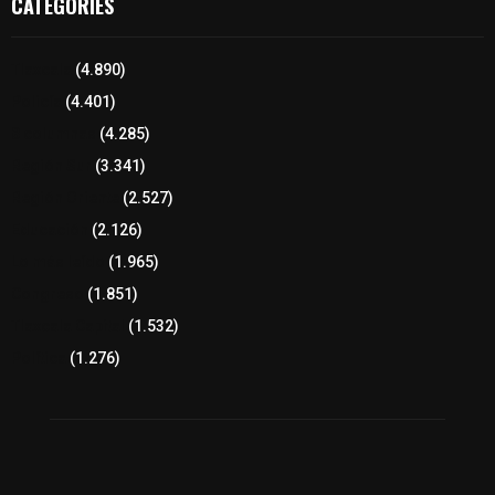
CATEGORIES
Tlaxcala
(4.890)
Policía
(4.401)
8 columnas
(4.285)
Región Sur
(3.341)
Región Oriente
(2.527)
Educación
(2.126)
Lo más leído
(1.965)
Congreso
(1.851)
Tlaxcala Capital
(1.532)
Política
(1.276)