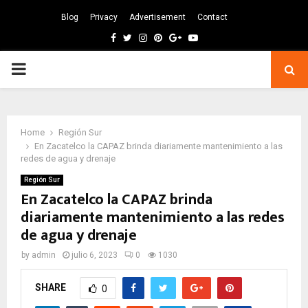
Blog
Privacy
Advertisement
Contact
Facebook
Twitter
Instagram
Pinterest
Google
Youtube
PRIMARY
MENU
Home
Región Sur
En Zacatelco la CAPAZ brinda diariamente mantenimiento a las
redes de agua y drenaje
Región Sur
En Zacatelco la CAPAZ brinda
diariamente mantenimiento a las redes
de agua y drenaje
by
admin
julio 6, 2023
0
1030
SHARE
0