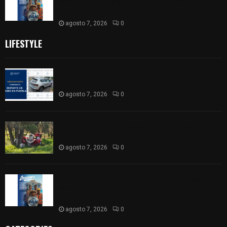
salarios menores de 12 mil pesos para fortalecer
la economía familiar
agosto 7, 2026
0
LIFESTYLE
Compró una camioneta y resultó tener reporte
de robo; FGJE la asegura en Xiloxoxtla
agosto 7, 2026
0
Joven pierde la vida tras salirse de la carretera y
chocar contra un árbol en Atlangatepec
agosto 7, 2026
0
PAN propone eliminar el ISR al aguinaldo y a
salarios menores de 12 mil pesos para fortalecer
la economía familiar
agosto 7, 2026
0