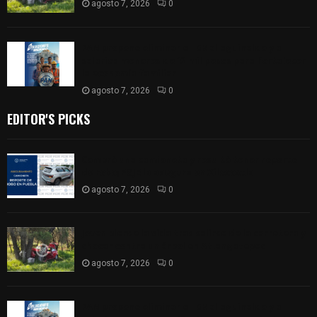
agosto 7, 2026
0
PAN propone eliminar el ISR al aguinaldo y a
salarios menores de 12 mil pesos para fortalecer
la economía familiar
agosto 7, 2026
0
EDITOR'S PICKS
Compró una camioneta y resultó tener reporte
de robo; FGJE la asegura en Xiloxoxtla
agosto 7, 2026
0
Joven pierde la vida tras salirse de la carretera y
chocar contra un árbol en Atlangatepec
agosto 7, 2026
0
PAN propone eliminar el ISR al aguinaldo y a