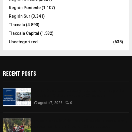
Región Poniente
(1.107)
Región Sur
(3.341)
Tlaxcala
(4.890)
Tlaxcala Capital
(1.532)
Uncategorized
(638)
RECENT POSTS
Compró una camioneta y resultó tener reporte
de robo; FGJE la asegura en Xiloxoxtla
agosto 7, 2026
0
Joven pierde la vida tras salirse de la carretera y
chocar contra un árbol en Atlangatepec