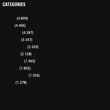
CATEGORIES
Tlaxcala
(4.899)
Policía
(4.406)
8 columnas
(4.287)
Región Sur
(3.347)
Región Oriente
(2.529)
Educación
(2.128)
Lo más leído
(1.965)
Congreso
(1.852)
Tlaxcala Capital
(1.536)
Política
(1.278)