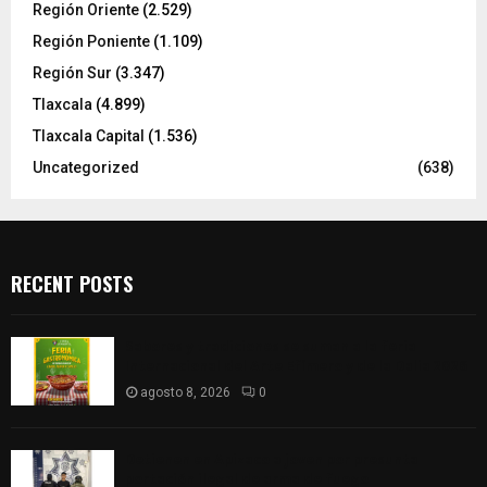
Región Oriente
(2.529)
Región Poniente
(1.109)
Región Sur
(3.347)
Tlaxcala
(4.899)
Tlaxcala Capital
(1.536)
Uncategorized
(638)
RECENT POSTS
Sabores y tradiciones se suman a la feria
Internacional del Arte Efímero y de la Dalia 2026
agosto 8, 2026
0
Detienen en Apizaco a joven por presunta
portación ilegal de arma de fuego