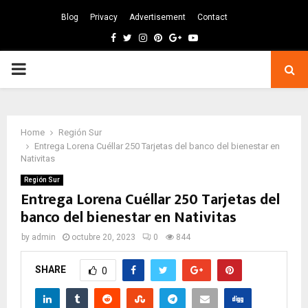
Blog
Privacy
Advertisement
Contact
Facebook
Twitter
Instagram
Pinterest
Google
Youtube
PRIMARY
MENU
Home
Región Sur
Entrega Lorena Cuéllar 250 Tarjetas del banco del bienestar en
Nativitas
Región Sur
Entrega Lorena Cuéllar 250 Tarjetas del
banco del bienestar en Nativitas
by
admin
octubre 20, 2023
0
844
SHARE
0