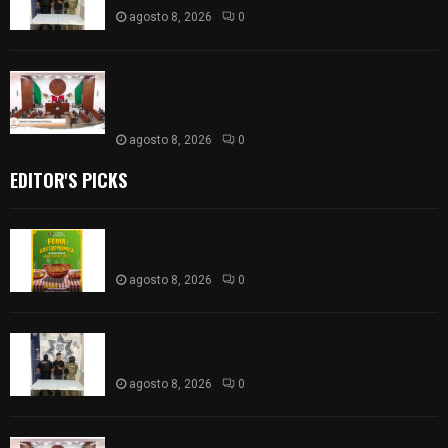
agosto 8, 2026
0
𝗔𝗣𝗥𝗢𝗕𝗔𝗗𝗔 | 𝗘𝗹 𝗖𝗼𝗻𝗴𝗿𝗲𝘀𝗼 𝗱𝗲 𝗧𝗹𝗮𝘅𝗰𝗮𝗹𝗮
𝗮𝘃𝗮𝗹𝗮 𝗹𝗮 𝗖𝘂𝗲𝗻𝘁𝗮 𝗣ú𝗯𝗹𝗶𝗰𝗮 𝟮𝟬𝟮𝟱 𝗱𝗲 𝗖𝗼𝗻𝘁𝗹𝗮 𝗱𝗲
𝗝𝘂𝗮𝗻 𝗖𝘂𝗮𝗺𝗮𝘁𝘇𝗶
agosto 8, 2026
0
EDITOR'S PICKS
Sabores y tradiciones se suman a la feria
Internacional del Arte Efímero y de la Dalia 2026
agosto 8, 2026
0
Detienen en Apizaco a joven por presunta
portación ilegal de arma de fuego
agosto 8, 2026
0
𝗔𝗣𝗥𝗢𝗕𝗔𝗗𝗔 | 𝗘𝗹 𝗖𝗼𝗻𝗴𝗿𝗲𝘀𝗼 𝗱𝗲 𝗧𝗹𝗮𝘅𝗰𝗮𝗹𝗮