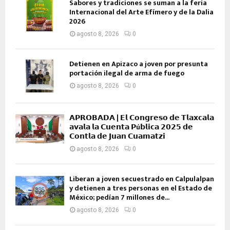
Sabores y tradiciones se suman a la feria
Internacional del Arte Efímero y de la Dalia
2026
agosto 8, 2026
0
Detienen en Apizaco a joven por presunta
portación ilegal de arma de fuego
agosto 8, 2026
0
𝗔𝗣𝗥𝗢𝗕𝗔𝗗𝗔 | 𝗘𝗹 𝗖𝗼𝗻𝗴𝗿𝗲𝘀𝗼 𝗱𝗲 𝗧𝗹𝗮𝘅𝗰𝗮𝗹𝗮
𝗮𝘃𝗮𝗹𝗮 𝗹𝗮 𝗖𝘂𝗲𝗻𝘁𝗮 𝗣ú𝗯𝗹𝗶𝗰𝗮 𝟮𝟬𝟮𝟱 𝗱𝗲
𝗖𝗼𝗻𝘁𝗹𝗮 𝗱𝗲 𝗝𝘂𝗮𝗻 𝗖𝘂𝗮𝗺𝗮𝘁𝘇𝗶
agosto 8, 2026
0
Liberan a joven secuestrado en Calpulalpan
y detienen a tres personas en el Estado de
México; pedían 7 millones de...
agosto 8, 2026
0