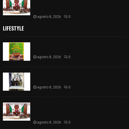
𝗮𝘃𝗮𝗹𝗮 𝗹𝗮 𝗖𝘂𝗲𝗻𝘁𝗮 𝗣ú𝗯𝗹𝗶𝗰𝗮 𝟮𝟬𝟮𝟱 𝗱𝗲 𝗖𝗼𝗻𝘁𝗹𝗮 𝗱𝗲
𝗝𝘂𝗮𝗻 𝗖𝘂𝗮𝗺𝗮𝘁𝘇𝗶
agosto 8, 2026
0
LIFESTYLE
Sabores y tradiciones se suman a la feria
Internacional del Arte Efímero y de la Dalia 2026
agosto 8, 2026
0
Detienen en Apizaco a joven por presunta
portación ilegal de arma de fuego
agosto 8, 2026
0
𝗔𝗣𝗥𝗢𝗕𝗔𝗗𝗔 | 𝗘𝗹 𝗖𝗼𝗻𝗴𝗿𝗲𝘀𝗼 𝗱𝗲 𝗧𝗹𝗮𝘅𝗰𝗮𝗹𝗮
𝗮𝘃𝗮𝗹𝗮 𝗹𝗮 𝗖𝘂𝗲𝗻𝘁𝗮 𝗣ú𝗯𝗹𝗶𝗰𝗮 𝟮𝟬𝟮𝟱 𝗱𝗲 𝗖𝗼𝗻𝘁𝗹𝗮 𝗱𝗲
𝗝𝘂𝗮𝗻 𝗖𝘂𝗮𝗺𝗮𝘁𝘇𝗶
agosto 8, 2026
0