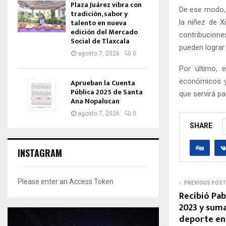
Plaza Juárez vibra con
De ese modo, 
tradición, sabor y
talento en nueva
la niñez de X
edición del Mercado
contribucion
Social de Tlaxcala
pueden lograr 
agosto 7, 2026
0
Por último, 
económicos y 
Aprueban la Cuenta
Pública 2025 de Santa
que servirá p
Ana Nopalucan
agosto 7, 2026
0
SHARE
INSTAGRAM
Please enter an Access Token
PREVIOUS POST
Recibió Pa
2023 y suma
deporte en