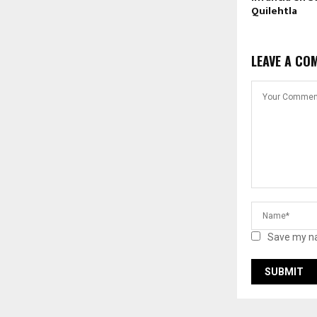
Quilehtla
LEAVE A CO
Save my na