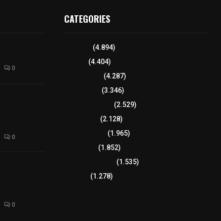
CATEGORIES
l interior de
Tlaxcala
(4.894)
os en Apizaco
Policía
(4.404)
0
8 columnas
(4.287)
Región Sur
(3.346)
camioneta
Región Oriente
(2.529)
tera México-
altura de
Educación
(2.128)
Lo más leído
(1.965)
0
Congreso
(1.852)
Tlaxcala Capital
(1.535)
 funciones a
autempan tras
Política
(1.278)
 redes por
rno
0