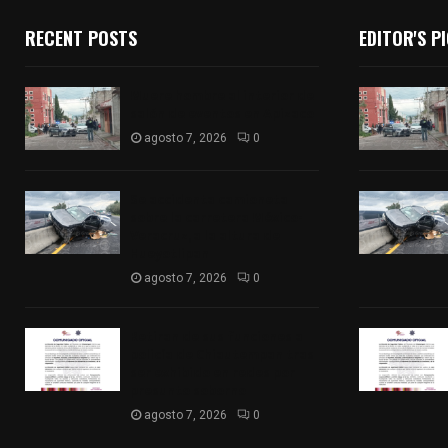
RECENT POSTS
EDITOR'S P
Muere hombre al interior de
salón de eventos en Apizaco
agosto 7, 2026
0
Se accidenta camioneta
sobre la carretera México-
Veracruz, a la altura de
Hueyotlipan
agosto 7, 2026
0
Retiran de sus funciones a
policía de Chiautempan tras
ser exhibido en redes por
presunto soborno
agosto 7, 2026
0