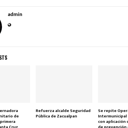
admin
Reply
Retweet
Favorite
Reply
R
STS
bernadora
Refuerza alcalde Seguridad
Se repite Oper
itario de
Pública de Zacualpan
Intermunicipal
 primera
con aplicación
anta Cruz
de prevención 