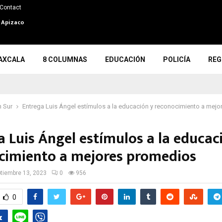
Contact
n Apizaco
AXCALA
8 COLUMNAS
EDUCACIÓN
POLICÍA
REG
 Sur
Entrega Luis Ángel estímulos a la educación y reconocimiento a mej
a Luis Ángel estímulos a la educac
cimiento a mejores promedios
tiembre 13, 2023
0
956
0