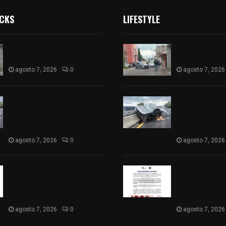
ICKS
LIFESTYLE
Muere hombre al interior de
Muere hombre a
salón de eventos en Apizaco
salón de event
agosto 7, 2026
0
agosto 7, 2026
Se accidenta camioneta
Se accidenta 
sobre la carretera México-
sobre la carre
Veracruz, a la altura de
Veracruz, a la 
Hueyotlipan
Hueyotlipan
agosto 7, 2026
0
agosto 7, 2026
Retiran de sus funciones a
Retiran de sus
policía de Chiautempan tras
policía de Chi
ser exhibido en redes por
ser exhibido en
presunto soborno
presunto sobo
agosto 7, 2026
0
agosto 7, 2026