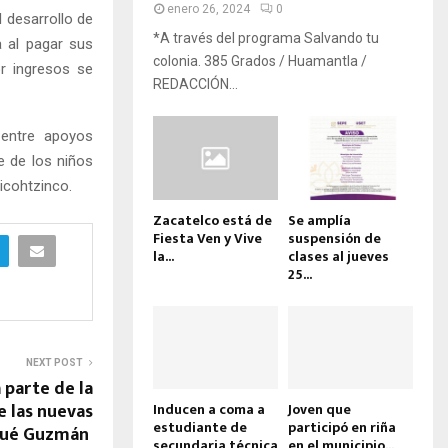
enero 26, 2024
0
 desarrollo de
*A través del programa Salvando tu
a al pagar sus
colonia. 385 Grados / Huamantla /
r ingresos se
REDACCIÓN...
 entre apoyos
e de los niños
icohtzinco.
Zacatelco está de
Se amplía
Fiesta Ven y Vive
suspensión de
la...
clases al jueves
25...
NEXT POST
 parte de la
e las nuevas
Inducen a coma a
Joven que
estudiante de
participó en riña
osué Guzmán
secundaria técnica
en el municipio...