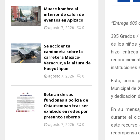
Muere hombre al
interior de salón de
eventos en Apizaco
*Entrega 600 
agosto 7, 2026
0
385 Grados /
de los niños 
Se accidenta
camioneta sobre la
hizo entrega
carretera México-
reconocimient
Veracruz, a la altura de
instituciones 
Hueyotlipan
agosto 7, 2026
0
Esto, como p
Municipal de 
Retiran de sus
y dedicación d
funciones a policía de
Chiautempan tras ser
En su mensaj
exhibido en redes por
presunto soborno
durante el c
este recurso 
agosto 7, 2026
0
recompensa de