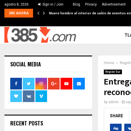
agosto 8, 2026
Sign in / Join
Blog
Privacy
Advertisement
Muere hombre al interior de salón de eventos e
385 AHORA
TL
SOCIAL MEDIA
Home
Región
Región Sur
Entreg
recono
by
admin
sep
SHARE
RECENT POSTS