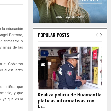
H
 la educación
POPULAR POSTS
Ángel Barroso,
r trimestre y
y niñas de las
a el Gobierno
er el esfuerzo
los niños que
omedio, y que
Realiza policía de Huamantla
pláticas informativas con
, ya que es la
la...