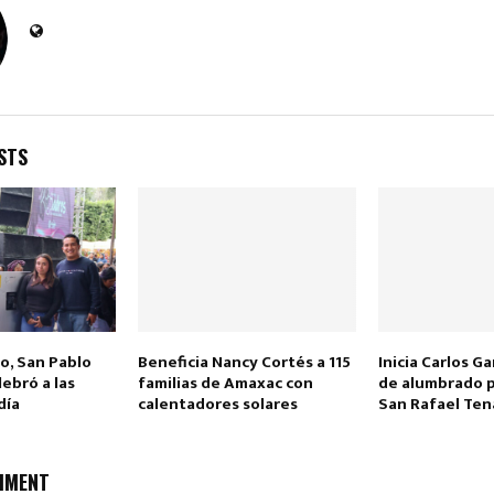
STS
Reply
Retweet
Favorite
Reply
R
o, San Pablo
Beneficia Nancy Cortés a 115
Inicia Carlos G
ebró a las
familias de Amaxac con
de alumbrado p
día
calentadores solares
San Rafael Te
MMENT