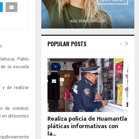
H
POPULAR POSTS
o.
tlahuca, Pablo
 de la escuela
y de realizar
o de voleibol,
 en diferentes
Realiza policía de Huamantla
pláticas informativas con
la...
rgullosamente