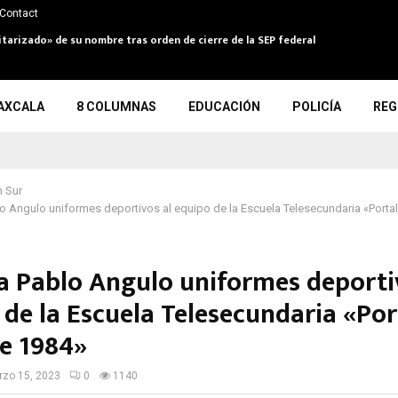
Contact
itarizado» de su nombre tras orden de cierre de la SEP federal
AXCALA
8 COLUMNAS
EDUCACIÓN
POLICÍA
REG
 Sur
o Angulo uniformes deportivos al equipo de la Escuela Telesecundaria «Porta
a Pablo Angulo uniformes deporti
 de la Escuela Telesecundaria «Por
e 1984»
zo 15, 2023
0
1140