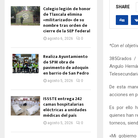
SHARE
Colegio legión de honor
de Tlaxcala elimina
«militarizado» de su
nombre tras orden de
cierre de la SEP federal
agosto 6, 2026
0
*Con el objeti
Realiza Ayuntamiento
385Grados / T
de SPM obra de
Angulo Hernán
pavimento de adoquín
en barrio de San Pedro
Telesecundari
agosto 5, 2026
0
De esta mane
acciones en pr
ISSSTE entrega 242
camas hospitalarias
Es por ello h
eléctricas a unidades
médicas del país
quienes han r
torneos, sien
agosto 5, 2026
0
«Mi gobierno