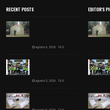
RECENT POSTS
EDITOR'S P
Colegio legión de honor de
Tlaxcala elimina
«militarizado» de su nombre
tras orden de cierre de la
SEP federal
agosto 6, 2026
0
Realiza Ayuntamiento de
SPM obra de pavimento de
adoquín en barrio de San
Pedro
agosto 5, 2026
0
ISSSTE entrega 242 camas
hospitalarias eléctricas a
unidades médicas del país
agosto 5, 2026
0