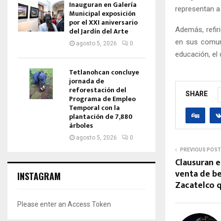
Inauguran en Galería
representan a 
Municipal exposición
por el XXI aniversario
Además, refir
del Jardín del Arte
en sus comun
agosto 5, 2026
0
educación, el 
Tetlanohcan concluye
jornada de
reforestación del
SHARE
Programa de Empleo
Temporal con la
plantación de 7,880
árboles
agosto 5, 2026
0
PREVIOUS POST
Clausuran 
venta de be
INSTAGRAM
Zacatelco 
Please enter an Access Token