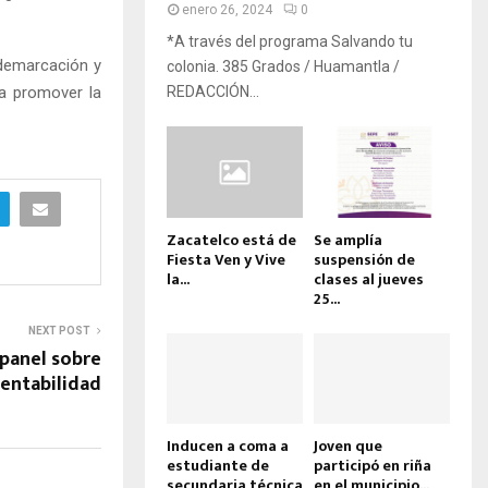
enero 26, 2024
0
*A través del programa Salvando tu
 demarcación y
colonia. 385 Grados / Huamantla /
a promover la
REDACCIÓN...
Zacatelco está de
Se amplía
Fiesta Ven y Vive
suspensión de
la...
clases al jueves
25...
NEXT POST
panel sobre
entabilidad
Inducen a coma a
Joven que
estudiante de
participó en riña
secundaria técnica
en el municipio...