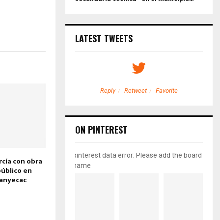
LATEST TWEETS
etweet
Favorite
Reply
Retweet
Favorite
ON PINTEREST
pinterest data error: Please add the board
arcía con obra
name
úblico en
nanyecac