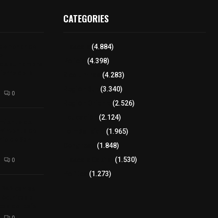
CATEGORIES
 de honor de
Tlaxcala
(4.884)
na
Policía
(4.398)
 de su nombre
ierre de la
8 columnas
(4.283)
Región Sur
(3.340)
0
Región Oriente
(2.526)
Educación
(2.124)
amiento de
avimento de
Lo más leído
(1.965)
rio de San
Congreso
(1.848)
Tlaxcala Capital
(1.530)
0
Política
(1.273)
a 242 camas
léctricas a
as del país
0