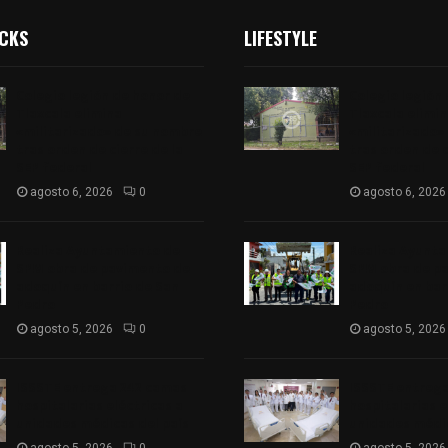
ICKS
LIFESTYLE
Colegio legión de honor de
Colegio legión
Tlaxcala elimina
Tlaxcala elimi
«militarizado» de su nombre
«militarizado»
tras orden de cierre de la
tras orden de c
SEP federal
SEP federal
agosto 6, 2026
0
agosto 6, 2026
Realiza Ayuntamiento de
Realiza Ayunt
SPM obra de pavimento de
SPM obra de p
adoquín en barrio de San
adoquín en bar
Pedro
Pedro
agosto 5, 2026
0
agosto 5, 2026
ISSSTE entrega 242 camas
ISSSTE entreg
hospitalarias eléctricas a
hospitalarias e
unidades médicas del país
unidades médic
agosto 5, 2026
0
agosto 5, 2026