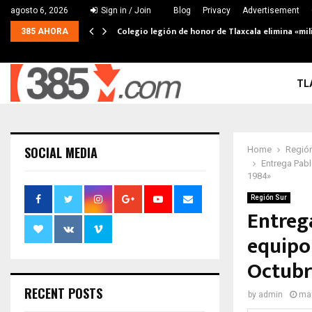
agosto 6, 2026
Sign in / Join
Blog
Privacy
Advertisement
Colegio legión de honor de Tlaxcala elimina «mil
385 AHORA
TL
SOCIAL MEDIA
Home
Región
Entrega Pabl
1984»
Región Sur
Entreg
equipo
Octubr
RECENT POSTS
by
admin
mar